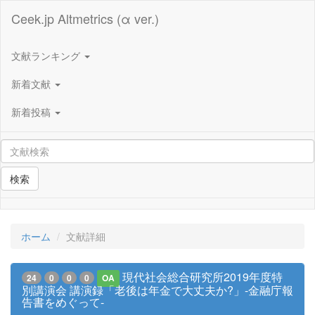
Ceek.jp Altmetrics (α ver.)
文献ランキング
新着文献
新着投稿
検索
ホーム
文献詳細
現代社会総合研究所2019年度特
24
0
0
0
OA
別講演会 講演録「老後は年金で大丈夫か?」-金融庁報
告書をめぐって-