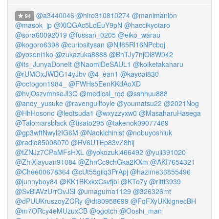
@a3440046
@hiro310810274
@manimanion
94
@masok_jp
@XiQGAc5LdEuY9pN
@haccikyotaro
@sora60092019
@fussan_0205
@eiko_warau
@kogoro6398
@curiositysan
@Njl85Rl16NPcbqj
@yoseni1ko
@zukazuka8888
@BhTJy7njOl8W042
@its_JunyaDoneIt
@NaomiDeSAUL1
@koiketakaharu
@rUMOxJWDG14yJbv
@4_ean1
@kayoai830
@octogon1984_
@FWHs5EenKKdAoXD
@hvjOszvmhseJl3Q
@medical_rod
@sshhuu888
@andy_yusuke
@ravenguilfoyle
@youmatsu22
@2021Nog
@HhHosono
@ledtsuda1
@wxyzzyxw0
@MasaharuHasega
@Talomarsblack
@tisato295
@takenok09077469
@gp3wftNwyl2IG6M
@Naokichinist
@nobuyoshiuk
@radio85008070
@RV6UTEp83vZ8hij
@tZNJz7CPaMFsHXL
@yokozuki466492
@yuji391020
@ZhiXiayuan91084
@ZhnCc9chGka2KXm
@AKI7654321
@Chee00678364
@cUt55giiq3PrApj
@hazime36855496
@junnyboy84
@KK1BKxkxCsvfjbi
@KTo7y
@ritti3939
@SvBiAVzUrrOvJSl
@umaguma1129
@326326mt
@dPUUKruszoyZCRy
@dt80958699
@FqFXyUKklgnecBH
@m7ORcy4eMUzuxCB
@ogotch
@Ooshi_man