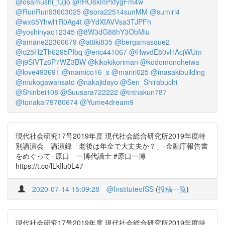
@osamushi_fujio
@rHO6kmPxfygFm4w
@RunRun93603025
@sora22514sunMM
@sumiri4
@wx65Yhwl1R0Ag4t
@YdXfAVVsa3TJPFh
@yoshinyao12345
@8W3dG88hY3ObMiu
@amane22360679
@attiki835
@bergamasque2
@c25H2Th6295PIbq
@eric441067
@HwvdE80vHAcjWUm
@j9SfVTz6P7WZ3BW
@kikokikoriman
@kodomonoheiwa
@love493691
@mamico16_s
@mariri025
@masakibuilding
@mukogawahsato
@nakajidayo
@Sen_Shirabuchi
@Shinbei108
@Suusara722222
@tntnakun787
@tonakai79780674
@Yume4dream9
現代社会研究17号2019年度 現代社会総合研究所2019年度特
別講演会 講演録「老後は年金で大丈夫か？」-金融庁報告書
をめぐって- 原口 一博代議士 #原口一博
https://t.co/lLkIlu0L47
2020-07-14 15:09:28
@InstituteofSS
(
投稿一覧
)
現代社会研究17号2019年度 現代社会総合研究所2019年度特