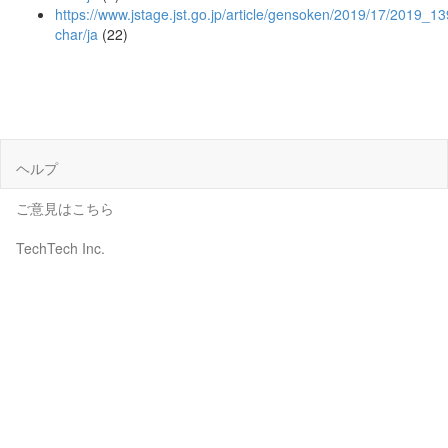
https://www.jstage.jst.go.jp/article/gensoken/2019/17/2019_13
char/ja
(22)
ヘルプ
ご意見はこちら
TechTech Inc.