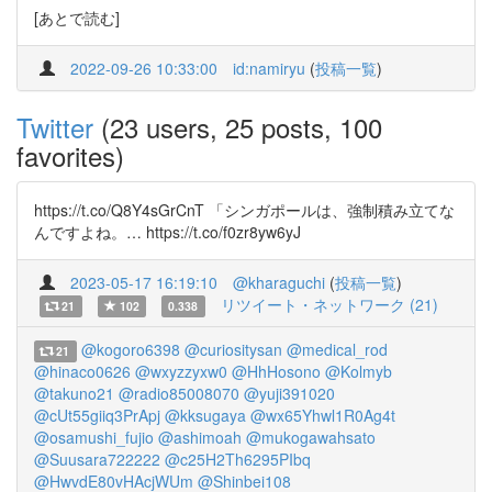
[あとで読む]
2022-09-26 10:33:00
id:namiryu
(
投稿一覧
)
Twitter
(23 users, 25 posts, 100
favorites)
https://t.co/Q8Y4sGrCnT 「シンガポールは、強制積み立てな
んですよね。… https://t.co/f0zr8yw6yJ
2023-05-17 16:19:10
@kharaguchi
(
投稿一覧
)
リツイート・ネットワーク (21)
21
102
0.338
@kogoro6398
@curiositysan
@medical_rod
21
@hinaco0626
@wxyzzyxw0
@HhHosono
@Kolmyb
@takuno21
@radio85008070
@yuji391020
@cUt55giiq3PrApj
@kksugaya
@wx65Yhwl1R0Ag4t
@osamushi_fujio
@ashimoah
@mukogawahsato
@Suusara722222
@c25H2Th6295PIbq
@HwvdE80vHAcjWUm
@Shinbei108