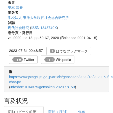
著者
安本 宗春
出版者
学校法人 東洋大学現代社会総合研究所
雑誌
現代社会研究
(
ISSN:1348740X
)
巻号頁・発行日
vol.2020, no.18, pp.59-67, 2020 (Released:2021-04-15)
2023-07-31 22:48:57
はてなブックマーク
1
Twitter
Wikipedia
1 + 0
1 + 1
https://www.jstage.jst.go.jp/article/gensoken/2020/18/2020_59/_ar
char/ja/
(
info:doi/10.34375/gensoken.2020.18_59
)
言及状況
変動（ピーク前後）
変動（月別）
分布