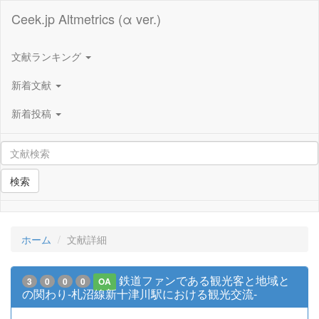
Ceek.jp Altmetrics (α ver.)
文献ランキング
新着文献
新着投稿
検索
ホーム
文献詳細
鉄道ファンである観光客と地域と
3
0
0
0
OA
の関わり-札沼線新十津川駅における観光交流-