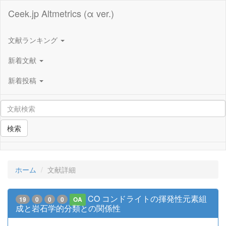
Ceek.jp Altmetrics (α ver.)
文献ランキング
新着文献
新着投稿
検索
ホーム
文献詳細
CO コンドライトの揮発性元素組
19
0
0
0
OA
成と岩石学的分類との関係性