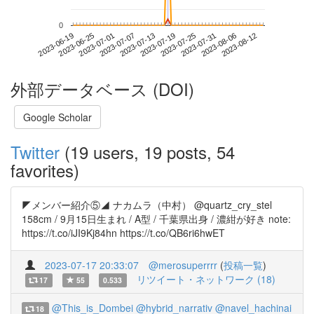
0
2023-08-06
2023-06-19
2023-07-07
2023-07-25
2023-08-12
2023-06-25
2023-07-13
2023-07-31
2023-07-01
2023-07-19
外部データベース (DOI)
Google Scholar
Twitter
(19 users, 19 posts, 54
favorites)
◤メンバー紹介⑤◢ ナカムラ（中村） @quartz_cry_stel
158cm / 9月15日生まれ / A型 / 千葉県出身 / 濃紺が好き note:
https://t.co/iJI9Kj84hn https://t.co/QB6ri6hwET
2023-07-17 20:33:07
@merosuperrrr
(
投稿一覧
)
リツイート・ネットワーク (18)
17
55
0.533
@This_is_Dombei
@hybrid_narrativ
@navel_hachinai
18