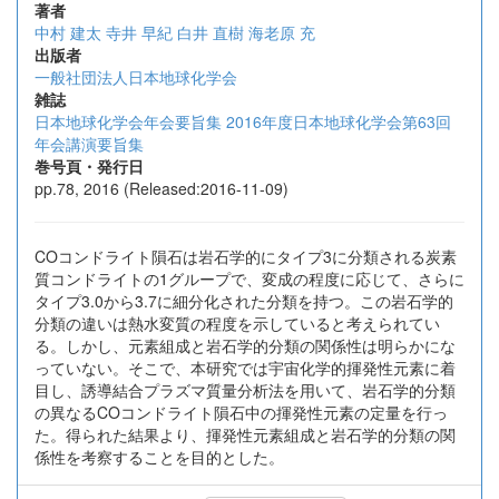
著者
中村 建太
寺井 早紀
白井 直樹
海老原 充
出版者
一般社団法人日本地球化学会
雑誌
日本地球化学会年会要旨集 2016年度日本地球化学会第63回
年会講演要旨集
巻号頁・発行日
pp.78, 2016 (Released:2016-11-09)
COコンドライト隕石は岩石学的にタイプ3に分類される炭素
質コンドライトの1グループで、変成の程度に応じて、さらに
タイプ3.0から3.7に細分化された分類を持つ。この岩石学的
分類の違いは熱水変質の程度を示していると考えられてい
る。しかし、元素組成と岩石学的分類の関係性は明らかにな
っていない。そこで、本研究では宇宙化学的揮発性元素に着
目し、誘導結合プラズマ質量分析法を用いて、岩石学的分類
の異なるCOコンドライト隕石中の揮発性元素の定量を行っ
た。得られた結果より、揮発性元素組成と岩石学的分類の関
係性を考察することを目的とした。