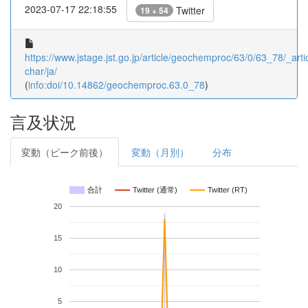
2023-07-17 22:18:55
Twitter
19 + 54
https://www.jstage.jst.go.jp/article/geochemproc/63/0/63_78/_artic
char/ja/
(
info:doi/10.14862/geochemproc.63.0_78
)
言及状況
変動（ピーク前後）
変動（月別）
分布
合計
Twitter (通常)
Twitter (RT)
20
15
10
5