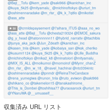
@Baji__Tofu
@kem_yade
@saki966
@kanichan_inc
@kuya_5k25
@mityamalu_
@michinoftokyo
@uriuri_tm
@oshimennaradake
@m_rlsr_
@k_k_7q8lo
@mikotist
@ass_atte
@crmldepaysement
@7aihara_ITUS
@aaa_no_wo
50
@ass_atte
@Baji__Tofu
@chesta219324
@EMOE_sakura
@g_y_head
@hatonnnnnn11
@hybrid_narrativ
@itachibis
@junya_aka_jack
@Jun_Zdeath
@kanichan_inc
@kasen_tnla
@kem_yade
@kobaiya_san
@ksk_cheriko
@kusumi1124
@kuya_5k25
@k_k_7q8lo
@Lille_Buddha
@michinoftokyo
@mika2_k8
@minatoiori
@mityamalu_
@MIX_IS_ALL
@moikumoi
@momoirof
@Mymr_chanZ
@m_rlsr_
@m_w_18_
@navel_hachinai
@ntc0394ntc
@oshimennaradake
@pnmdr
@ReinaTheCandace
@rena_yumegiwa
@runon_tnla
@ruto_eviwon
@saki966
@shikano_co
@takemelon15
@tanakashirome_
@This_is_Dombei
@toshihisa77
@uraosarock
@uriuri_tm
@YNaruWA
@__umuaself__
収集済み URL リスト