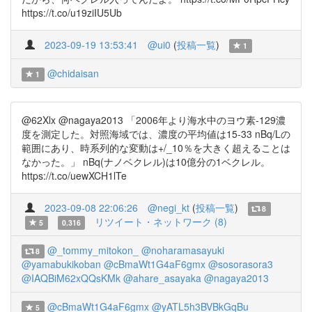
https://t.co/u19ziIU5Ub
2023-09-19 13:53:41
@ui0
(
投稿一覧
)
1
@chidaisan
1
@62Xlx @nagaya2013 「2006年より海水中のヨウ素-129濃
度を測定した。対照海域では、濃度の平均値は15-33 nBq/Lの
範囲にあり、時系列的な変動は+/_10％を大きく超えることは
なかった。」 nBq(ナノベクレル)は10億分の1ベクレル。
https://t.co/uewXCH1lTe
2023-09-08 22:06:26
@negi_kt
(
投稿一覧
)
8
リツイート・ネットワーク (8)
5
0.316
@_tommy_mitokon_
@noharamasayuki
8
@yamabukikoban
@cBmaWt1G4aF6gmx
@sosorasora3
@IAQBiM62xQQsKMk
@ahare_asayaka
@nagaya2013
@cBmaWt1G4aF6gmx
@yATL5h3BVBkGqBu
5