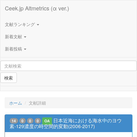
Ceek.jp Altmetrics (α ver.)
文献ランキング
新着文献
新着投稿
検索
ホーム
文献詳細
日本近海における海水中のヨウ
14
0
0
0
OA
素-129濃度の時空間的変動(2006-2017)