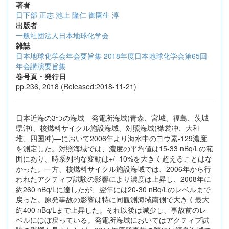
著者
日下部 正志
池上 隆仁
御園生 淳
出版者
一般社団法人日本地球化学会
雑誌
日本地球化学会年会要旨集 2018年度日本地球化学会第65回
年会講演要旨集
巻号頁・発行日
pp.236, 2018 (Released:2018-11-21)
日本近海の3つの海域—発電所海域(青森、宮城、福島、茨城
県沖)、核燃料サイクル施設海域、対照海域(襟裳冲、大和
堆、四国冲)—において2006年より海水中のヨウ素-129濃度
を測定した。対照海域では、濃度の平均値は15-33 nBq/Lの範
囲にあり、時系列的な変動は+/_10%を大きく超えることはな
かった。一方、核燃料サイクル施設海域では、2006年から行
われたアクティブ試験の影響により濃度は上昇し、2008年に
約260 nBq/Lに達したが、翌年には20-30 nBq/Lのレベルまで
戻った。原発事故の影響は特に同観測海域南側で大きく最大
約400 nBq/Lまで上昇した。それ以後は減少し、事故前のレ
ベルにほぼ戻っている。発電所海域においてはアクティブ試