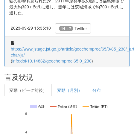
験の影響も見られたが、2011年原発事故の際には福島海域で
最大約320 nBq/Lに達し、翌年には茨城海域で約700 nBq/Lに
達した。
2023-09-29 15:35:10
Twitter
14 + 7
https://www.jstage.jst.go.jp/article/geochemproc/65/0/65_236/_arti
char/ja/
(
info:doi/10.14862/geochemproc.65.0_236
)
言及状況
変動（ピーク前後）
変動（月別）
分布
合計
Twitter (通常)
Twitter (RT)
6
4