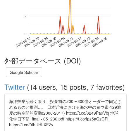
2
0
2023-09-29
2023-08-12
2023-08-30
2023-09-17
2023-10-05
2023-08-18
2023-09-05
2023-09-23
2023-08-24
2023-09-11
外部データベース (DOI)
Google Scholar
Twitter
(14 users, 15 posts, 7 favorites)
海洋投棄が続く限り、投棄前の200〜300倍オーダーで固定さ
れるものと推測…。 日本近海における海水中のヨウ素-129濃
度の時空間的変動(2006-2017) https://t.co/6249Pa9Vbj 地球
化学日下部_final - 65_236.pdf https://t.co/Ipz5aQzGFl
https://t.co/0fhUHLXFZy