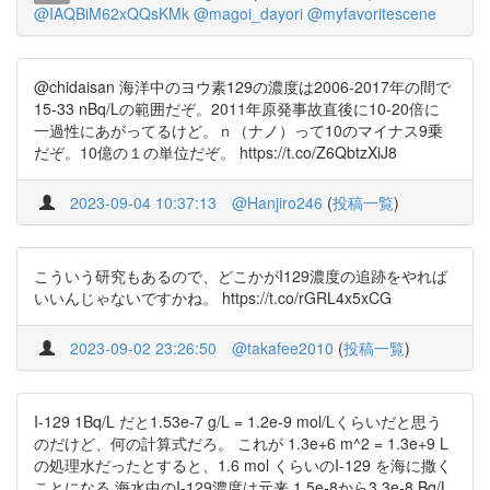
@IAQBiM62xQQsKMk
@magoi_dayori
@myfavoritescene
@chidaisan 海洋中のヨウ素129の濃度は2006-2017年の間で
15-33 nBq/Lの範囲だぞ。2011年原発事故直後に10-20倍に
一過性にあがってるけど。ｎ（ナノ）って10のマイナス9乗
だぞ。10億の１の単位だぞ。 https://t.co/Z6QbtzXiJ8
2023-09-04 10:37:13
@Hanjiro246
(
投稿一覧
)
こういう研究もあるので、どこかがI129濃度の追跡をやれば
いいんじゃないですかね。 https://t.co/rGRL4x5xCG
2023-09-02 23:26:50
@takafee2010
(
投稿一覧
)
I-129 1Bq/L だと1.53e-7 g/L = 1.2e-9 mol/Lくらいだと思う
のだけど、何の計算式だろ。 これが 1.3e+6 m^2 = 1.3e+9 L
の処理水だったとすると、1.6 mol くらいのI-129 を海に撒く
ことになる 海水中のI-129濃度は元来 1.5e-8から3.3e-8 Bq/L