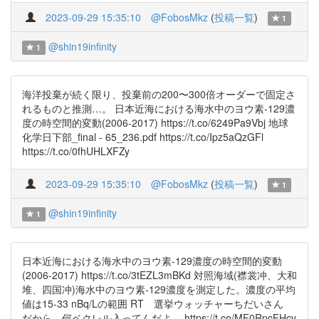
2023-09-29 15:35:10
@FobosMkz
(
投稿一覧
)
1
@shin19infinity
1
海洋投棄が続く限り、投棄前の200〜300倍オーダーで固定さ
れるものと推測…。 日本近海における海水中のヨウ素-129濃
度の時空間的変動(2006-2017) https://t.co/6249Pa9Vbj 地球
化学日下部_final - 65_236.pdf https://t.co/Ipz5aQzGFl
https://t.co/0fhUHLXFZy
2023-09-29 15:35:10
@FobosMkz
(
投稿一覧
)
1
@shin19infinity
1
日本近海における海水中のヨウ素-129濃度の時空間的変動
(2006-2017) https://t.co/3tEZL3mBKd 対照海域(襟裳冲、大和
堆、四国冲)海水中のヨウ素-129濃度を測定した。濃度の平均
値は15-33 nBq/Lの範囲 RT 選挙ウォッチャーちだいさん
だから、何ベクレル入ってんだよ。 https://t.co/MF0RpcFHcy