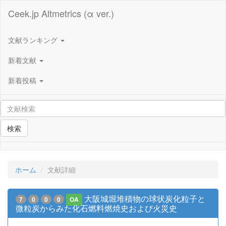
Ceek.jp Altmetrics (α ver.)
文献ランキング
新着文献
新着投稿
検索
ホーム
文献詳細
大阪城堀堆積物の球状炭化粒子と
7
0
0
0
OA
微粒炭からみた化石燃料燃焼史および火災史