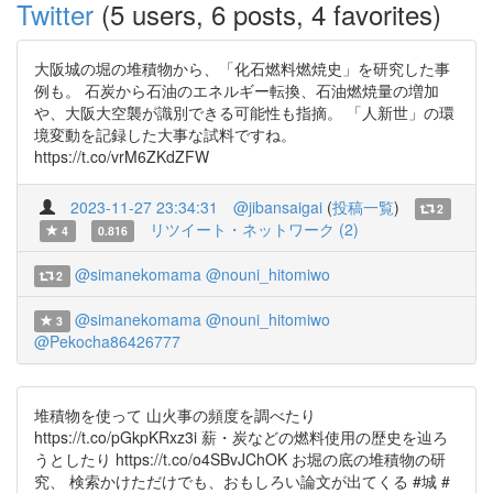
Twitter
(5 users, 6 posts, 4 favorites)
大阪城の堀の堆積物から、「化石燃料燃焼史」を研究した事
例も。 石炭から石油のエネルギー転換、石油燃焼量の増加
や、大阪大空襲が識別できる可能性も指摘。 「人新世」の環
境変動を記録した大事な試料ですね。
https://t.co/vrM6ZKdZFW
2023-11-27 23:34:31
@jibansaigai
(
投稿一覧
)
2
リツイート・ネットワーク (2)
4
0.816
@simanekomama
@nouni_hitomiwo
2
@simanekomama
@nouni_hitomiwo
3
@Pekocha86426777
堆積物を使って 山火事の頻度を調べたり
https://t.co/pGkpKRxz3i 薪・炭などの燃料使用の歴史を辿ろ
うとしたり https://t.co/o4SBvJChOK お堀の底の堆積物の研
究、 検索かけただけでも、おもしろい論文が出てくる #城 #