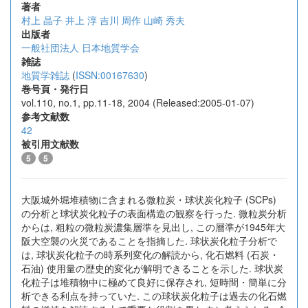
著者
村上 晶子
井上 淳
吉川 周作
山崎 秀夫
出版者
一般社団法人 日本地質学会
雑誌
地質学雑誌
(
ISSN:00167630
)
巻号頁・発行日
vol.110, no.1, pp.11-18, 2004 (Released:2005-01-07)
参考文献数
42
被引用文献数
5
5
大阪城外堀堆積物に含まれる微粒炭・球状炭化粒子 (SCPs)
の分析と球状炭化粒子の表面構造の観察を行った. 微粒炭分析
からは, 粗粒の微粒炭濃集層準を見出し, この層準が1945年大
阪大空襲の火災であることを指摘した. 球状炭化粒子分析で
は, 球状炭化粒子の時系列変化の解読から, 化石燃料 (石炭・
石油) 使用量の歴史的変化が解明できることを示した. 球状炭
化粒子は堆積物中に極めて良好に保存され, 短時間・簡単に分
析できる利点を持っていた. この球状炭化粒子は過去の化石燃