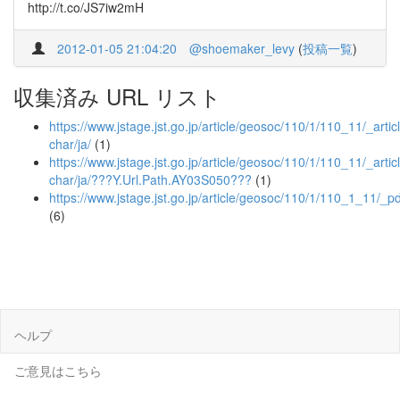
http://t.co/JS7iw2mH
2012-01-05 21:04:20
@shoemaker_levy
(
投稿一覧
)
収集済み URL リスト
https://www.jstage.jst.go.jp/article/geosoc/110/1/110_11/_articl
char/ja/
(1)
https://www.jstage.jst.go.jp/article/geosoc/110/1/110_11/_articl
char/ja/???Y.Url.Path.AY03S050???
(1)
https://www.jstage.jst.go.jp/article/geosoc/110/1/110_1_11/_pd
(6)
ヘルプ
ご意見はこちら