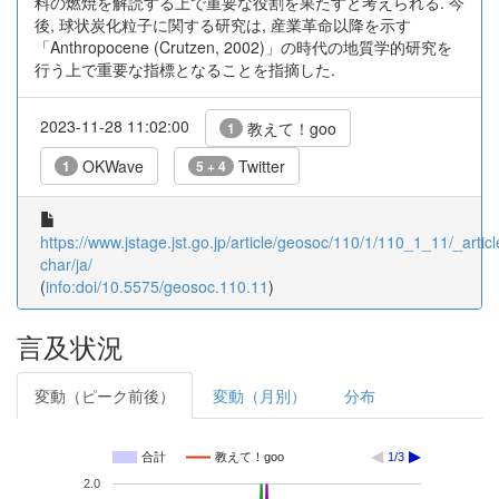
料の燃焼を解読する上で重要な役割を果たすと考えられる. 今
後, 球状炭化粒子に関する研究は, 産業革命以降を示す
「Anthropocene (Crutzen, 2002)」の時代の地質学的研究を
行う上で重要な指標となることを指摘した.
2023-11-28 11:02:00
教えて！goo
1
OKWave
Twitter
1
5 + 4
https://www.jstage.jst.go.jp/article/geosoc/110/1/110_1_11/_articl
char/ja/
(
info:doi/10.5575/geosoc.110.11
)
言及状況
変動（ピーク前後）
変動（月別）
分布
合計
教えて！goo
1/3
2.0