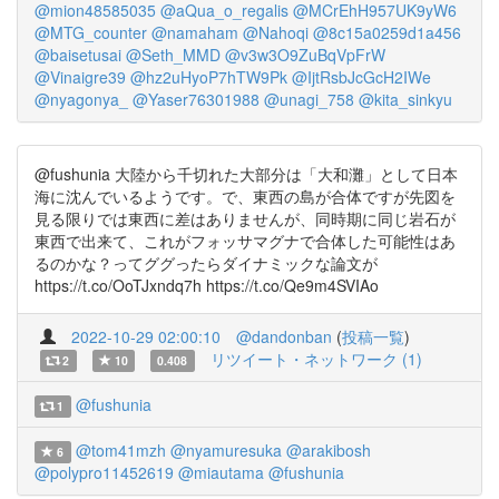
@mion48585035
@aQua_o_regalis
@MCrEhH957UK9yW6
@MTG_counter
@namaham
@Nahoqi
@8c15a0259d1a456
@baisetusai
@Seth_MMD
@v3w3O9ZuBqVpFrW
@Vinaigre39
@hz2uHyoP7hTW9Pk
@IjtRsbJcGcH2IWe
@nyagonya_
@Yaser76301988
@unagi_758
@kita_sinkyu
@fushunia 大陸から千切れた大部分は「大和灘」として日本
海に沈んでいるようです。で、東西の島が合体ですが先図を
見る限りでは東西に差はありませんが、同時期に同じ岩石が
東西で出来て、これがフォッサマグナで合体した可能性はあ
るのかな？ってググったらダイナミックな論文が
https://t.co/OoTJxndq7h https://t.co/Qe9m4SVIAo
2022-10-29 02:00:10
@dandonban
(
投稿一覧
)
リツイート・ネットワーク (1)
2
10
0.408
@fushunia
1
@tom41mzh
@nyamuresuka
@arakibosh
6
@polypro11452619
@miautama
@fushunia