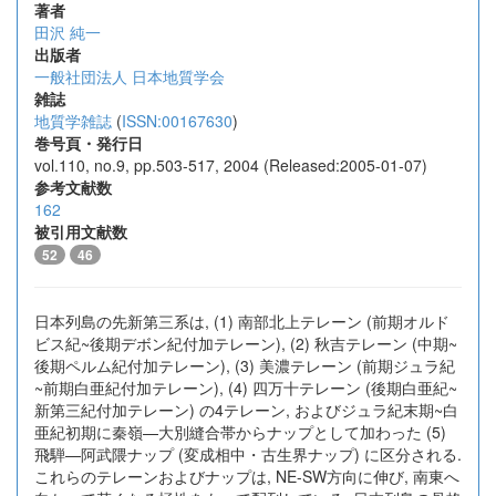
著者
田沢 純一
出版者
一般社団法人 日本地質学会
雑誌
地質学雑誌
(
ISSN:00167630
)
巻号頁・発行日
vol.110, no.9, pp.503-517, 2004 (Released:2005-01-07)
参考文献数
162
被引用文献数
52
46
日本列島の先新第三系は, (1) 南部北上テレーン (前期オルド
ビス紀~後期デボン紀付加テレーン), (2) 秋吉テレーン (中期~
後期ペルム紀付加テレーン), (3) 美濃テレーン (前期ジュラ紀
~前期白亜紀付加テレーン), (4) 四万十テレーン (後期白亜紀~
新第三紀付加テレーン) の4テレーン, およびジュラ紀末期~白
亜紀初期に秦嶺—大別縫合帯からナップとして加わった (5)
飛騨—阿武隈ナップ (変成相中・古生界ナップ) に区分される.
これらのテレーンおよびナップは, NE-SW方向に伸び, 南東へ