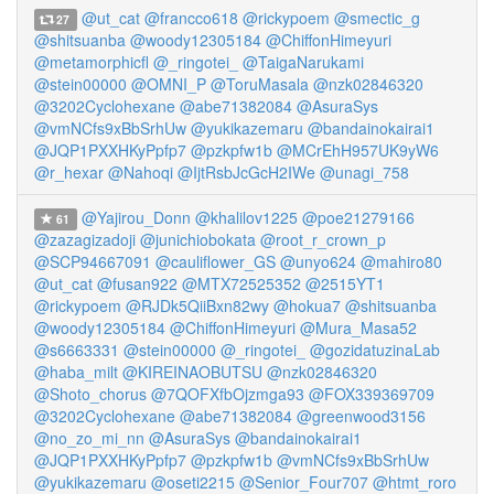
@ut_cat
@francco618
@rickypoem
@smectic_g
27
@shitsuanba
@woody12305184
@ChiffonHimeyuri
@metamorphicfl
@_ringotei_
@TaigaNarukami
@stein00000
@OMNI_P
@ToruMasala
@nzk02846320
@3202Cyclohexane
@abe71382084
@AsuraSys
@vmNCfs9xBbSrhUw
@yukikazemaru
@bandainokairai1
@JQP1PXXHKyPpfp7
@pzkpfw1b
@MCrEhH957UK9yW6
@r_hexar
@Nahoqi
@IjtRsbJcGcH2IWe
@unagi_758
@Yajirou_Donn
@khalilov1225
@poe21279166
61
@zazagizadoji
@junichiobokata
@root_r_crown_p
@SCP94667091
@cauliflower_GS
@unyo624
@mahiro80
@ut_cat
@fusan922
@MTX72525352
@2515YT1
@rickypoem
@RJDk5QiiBxn82wy
@hokua7
@shitsuanba
@woody12305184
@ChiffonHimeyuri
@Mura_Masa52
@s6663331
@stein00000
@_ringotei_
@gozidatuzinaLab
@haba_milt
@KIREINAOBUTSU
@nzk02846320
@Shoto_chorus
@7QOFXfbOjzmga93
@FOX339369709
@3202Cyclohexane
@abe71382084
@greenwood3156
@no_zo_mi_nn
@AsuraSys
@bandainokairai1
@JQP1PXXHKyPpfp7
@pzkpfw1b
@vmNCfs9xBbSrhUw
@yukikazemaru
@oseti2215
@Senior_Four707
@htmt_roro