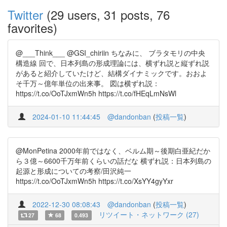
Twitter
(29 users, 31 posts, 76
favorites)
@___Think___ @GSI_chiriin ちなみに、 ブラタモリの中央
構造線 回で、日本列島の形成理論には、横ずれ説と縦ずれ説
があると紹介していたけど、結構ダイナミックです。おおよ
そ千万～億年単位の出来事。 図は横ずれ説：
https://t.co/OoTJxmWn5h https://t.co/fHEqLmNsWl
2024-01-10 11:44:45
@dandonban
(
投稿一覧
)
@MonPetina 2000年前ではなく、ベルム期～後期白亜紀だか
ら３億～6600千万年前くらいの話だな 横ずれ説：日本列島の
起源と形成についての考察/田沢純一
https://t.co/OoTJxmWn5h https://t.co/XsYY4gyYxr
2022-12-30 08:08:43
@dandonban
(
投稿一覧
)
リツイート・ネットワーク (27)
27
68
0.493