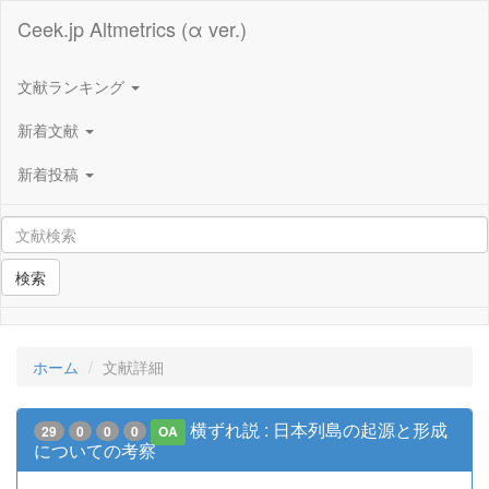
Ceek.jp Altmetrics (α ver.)
文献ランキング
新着文献
新着投稿
検索
ホーム
文献詳細
横ずれ説 : 日本列島の起源と形成
29
0
0
0
OA
についての考察