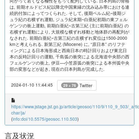
向かって若くなる極性をもって配列している. 日本列島の骨格
は, 前期オルドビス紀以降北中国東縁の沈み込み帯における連
続的付加によってつくられた. そして, 後期ペルム紀~後期ジ
ュラ紀の右横ずれ運動, ジュラ紀末期~白亜紀初期の東フェル
ゲンツの衝上運動, 前期白亜紀~古第三紀 (主に前期白亜紀) の
右横ずれ運動により, 大規模な横ずれ移動と地体群の再配列が
なされた. 前期白亜紀~古第三紀の左横ずれ変位は1500-2000
kmと考えられる. 新第三紀 (Miocene) に, “原日本” のリフテ
ィングによる日本海形成と西南日本の時計回りおよび東北日
本の反時計回りの運動, 千島弧の衝突による北海道中央部の西
フェルゲンツの衝上, 伊豆—小笠原弧の衝突による本州弧中央
部の変形などが起き, 現在の日本列島が完成した.
2024-01-10 11:44:45
Twitter
29 + 76
https://www.jstage.jst.go.jp/article/geosoc/110/9/110_9_503/_artic
char/ja/
(
info:doi/10.5575/geosoc.110.503
)
言及状況