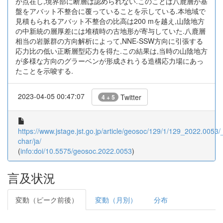
が点在し,境界部に断層は認められない.このことは八鹿層が基
盤をアバット不整合に覆っていることを示している.本地域で
見積もられるアバット不整合の比高は200 mを越え,山陰地方
の中新統の層厚差には堆積時の古地形が寄与していた.八鹿層
相当の岩脈群の方向解析によって,NNE-SSW方向に引張する
応力比の低い正断層型応力を得た.この結果は,当時の山陰地方
が多様な方向のグラーベンが形成されうる造構応力場にあっ
たことを示唆する.
2023-04-05 00:47:07
Twitter
4 + 5
https://www.jstage.jst.go.jp/article/geosoc/129/1/129_2022.0053/_
char/ja/
(
info:doi/10.5575/geosoc.2022.0053
)
言及状況
変動（ピーク前後）
変動（月別）
分布