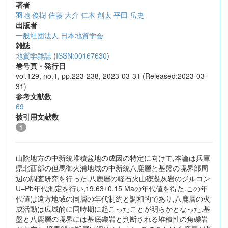
著者
羽地 俊樹
佐藤 大介
仁木 創太
平田 岳史
出版者
一般社団法人 日本地質学会
雑誌
地質学雑誌
(
ISSN:00167630
)
巻号頁・発行日
vol.129, no.1, pp.223-238, 2023-03-31 (Released:2023-03-
31)
参考文献数
69
被引用文献数
1
山陰地方の中新統堆積盆地の成因の特定に向けて,本論は兵庫
県北西部の但馬御火浦地域の中新統八鹿層と基盤の境界部周
辺の調査研究を行った.八鹿層の軽石火山礫凝灰岩のジルコン
U‒Pb年代測定を行い,19.63±0.15 Maの年代値を得た.この年
代値は遠方地域の同層の年代制約と調和的であり,八鹿層の火
成活動は広域的に同時期に起こったことが明らかとなった.基
盤と八鹿層の境界には基底礫岩と判断される堆積性の角礫岩