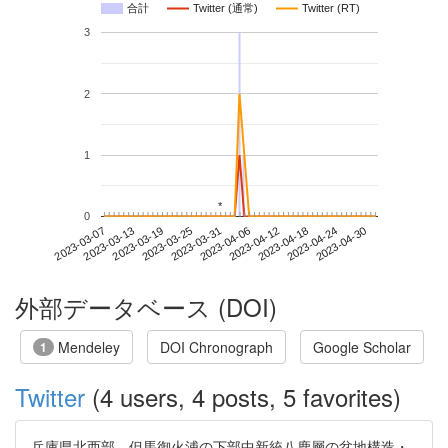
合計
Twitter (通常)
Twitter (RT)
3
2
1
*
*
0
2023-04-24
2023-03-07
2023-03-25
2023-04-12
2023-04-30
2023-03-13
2023-03-31
2023-04-18
2023-03-19
2023-04-06
外部データベース (DOI)
Mendeley
DOI Chronograph
Google Scholar
1
Twitter
(4 users, 4 posts, 5 favorites)
兵庫県北西部，但馬御火浦の下部中新統八鹿層の盆地構造・