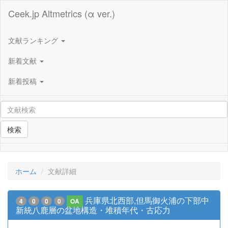
Ceek.jp Altmetrics (α ver.)
文献ランキング
新着文献
新着投稿
検索
ホーム
文献詳細
兵庫県北西部,但馬御火浦の下部中
4
0
0
0
OA
新統八鹿層の盆地構造・堆積年代・古応力