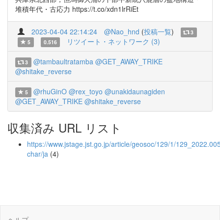
堆積年代・古応力 https://t.co/xdn1lrRiEt
2023-04-04 22:14:24
@Nao_hnd
(
投稿一覧
)
3
リツイート・ネットワーク (3)
5
0.516
@tambaultratamba
@GET_AWAY_TRIKE
3
@shitake_reverse
@rhuGinO
@rex_toyo
@unakidaunagiden
5
@GET_AWAY_TRIKE
@shitake_reverse
収集済み URL リスト
https://www.jstage.jst.go.jp/article/geosoc/129/1/129_2022.005
char/ja
(4)
ヘルプ