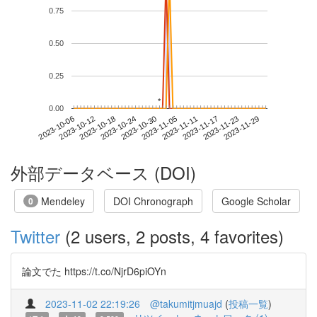
0.75
0.50
0.25
*
*
0.00
2023-11-23
2023-10-06
2023-10-24
2023-11-11
2023-11-29
2023-10-12
2023-10-30
2023-11-17
2023-10-18
2023-11-05
外部データベース (DOI)
Mendeley
DOI Chronograph
Google Scholar
0
Twitter
(2 users, 2 posts, 4 favorites)
論文でた https://t.co/NjrD6piOYn
2023-11-02 22:19:26
@takumitjmuajd
(
投稿一覧
)