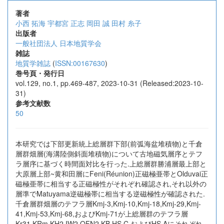
著者
小西 拓海
宇都宮 正志
岡田 誠
田村 糸子
出版者
一般社団法人 日本地質学会
雑誌
地質学雑誌
(
ISSN:00167630
)
巻号頁・発行日
vol.129, no.1, pp.469-487, 2023-10-31 (Released:2023-10-
31)
参考文献数
50
本研究では下部更新統上総層群下部(前弧海盆堆積物)と千倉
層群畑層(海溝陸側斜面堆積物)について古地磁気層序とテフ
ラ層序に基づく時間面対比を行った.上総層群勝浦層最上部と
大原層上部~黄和田層にFeni(Réunion)正磁極亜帯とOlduvai正
磁極亜帯に相当する正磁極性がそれぞれ確認され,それ以外の
層準でMatuyama逆磁極帯に相当する逆磁極性が確認された.
千倉層群畑層のテフラ層Kmj-3,Kmj-10,Kmj-18,Kmj-29,Kmj-
41,Kmj-53,Kmj-68,およびKmj-71が上総層群のテフラ層
Kr31,KRm,KH2,IW2,OFN2,KB,HS C,およびHS Aにそれぞれ