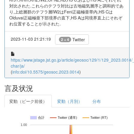
対比された.これらのテフラ対比は古地磁気層序と調和的であ
り,上総層群のテフラ層IW2はFeni正磁極亜帯内,HS Cは
Olduvai正磁極亜下部境界の直下,HS Aは同境界直上にそれぞ
れ位置することが示された.
2023-11-03 21:21:19
Twitter
2 + 4
https://www.jstage.jst.go.jp/article/geosoc/129/1/129_2023.0014/_
char/ja/
(
info:doi/10.5575/geosoc.2023.0014
)
言及状況
変動（ピーク前後）
変動（月別）
分布
合計
Twitter (通常)
Twitter (RT)
1.00