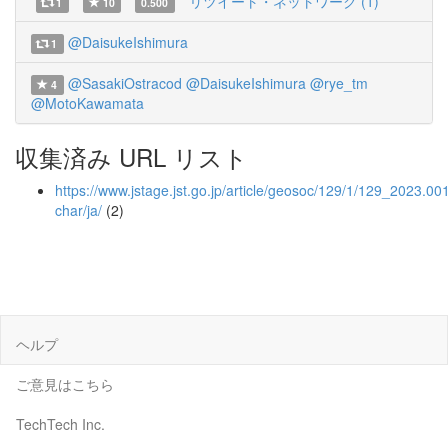
リツイート・ネットワーク (1)
1
10
0.500
@DaisukeIshimura
1
@SasakiOstracod
@DaisukeIshimura
@rye_tm
4
@MotoKawamata
収集済み URL リスト
https://www.jstage.jst.go.jp/article/geosoc/129/1/129_2023.001
char/ja/
(2)
ヘルプ
ご意見はこちら
TechTech Inc.