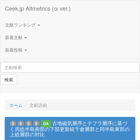
Ceek.jp Altmetrics (α ver.)
文献ランキング
新着文献
新着投稿
検索
ホーム
文献詳細
古地磁気層序とテフラ層序に基づ
2
0
0
0
OA
く房総半島南部の下部更新統千倉層群と同半島東部の
上総層群の対比