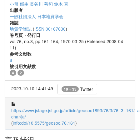
小畠 郁生
長谷川 善和
鈴木 直
出版者
一般社団法人 日本地質学会
雑誌
地質学雑誌
(
ISSN:00167630
)
巻号頁・発行日
vol.76, no.3, pp.161-164, 1970-03-25 (Released:2008-04-
11)
参考文献数
8
被引用文献数
4
2
2023-10-10 14:41:49
Twitter
19 + 33
https://www.jstage.jst.go.jp/article/geosoc1893/76/3/76_3_161/_ar
char/ja/
(
info:doi/10.5575/geosoc.76.161
)
言及状況