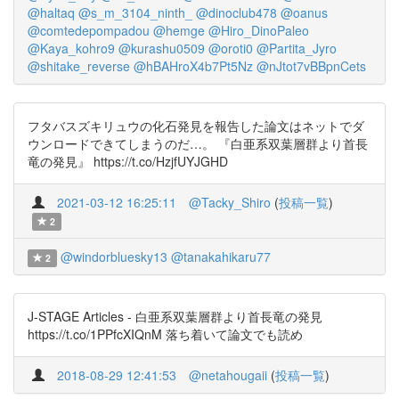
@haltaq
@s_m_3104_ninth_
@dinoclub478
@oanus
@comtedepompadou
@hemge
@Hiro_DinoPaleo
@Kaya_kohro9
@kurashu0509
@oroti0
@Partita_Jyro
@shitake_reverse
@hBAHroX4b7Pt5Nz
@nJtot7vBBpnCets
フタバスズキリュウの化石発見を報告した論文はネットでダ
ウンロードできてしまうのだ…。 『白亜系双葉層群より首長
竜の発見』 https://t.co/HzjfUYJGHD
2021-03-12 16:25:11
@Tacky_Shiro
(
投稿一覧
)
2
@windorbluesky13
@tanakahikaru77
2
J-STAGE Articles - 白亜系双葉層群より首長竜の発見
https://t.co/1PPfcXIQnM 落ち着いて論文でも読め
2018-08-29 12:41:53
@netahougaii
(
投稿一覧
)