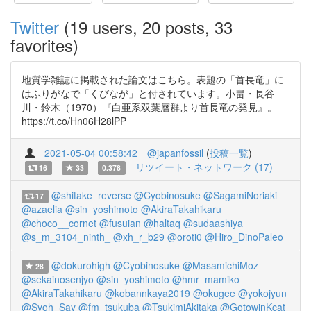
Twitter
(19 users, 20 posts, 33
favorites)
地質学雑誌に掲載された論文はこちら。表題の「首長竜」に
はふりがなで「くびなが」と付されています。小畠・長谷
川・鈴木（1970）『白亜系双葉層群より首長竜の発見』。
https://t.co/Hn06H28lPP
2021-05-04 00:58:42
@japanfossil
(
投稿一覧
)
リツイート・ネットワーク (17)
16
33
0.378
@shitake_reverse
@Cyobinosuke
@SagamiNoriaki
17
@azaelia
@sin_yoshimoto
@AkiraTakahikaru
@choco__cornet
@fusuian
@haltaq
@sudaashiya
@s_m_3104_ninth_
@xh_r_b29
@oroti0
@Hiro_DinoPaleo
@dokurohigh
@Cyobinosuke
@MasamichiMoz
28
@sekainosenjyo
@sin_yoshimoto
@hmr_mamiko
@AkiraTakahikaru
@kobannkaya2019
@okugee
@yokojyun
@Syoh_Say
@fm_tsukuba
@TsukimiAkitaka
@GotowinKcat