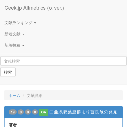
Ceek.jp Altmetrics (α ver.)
文献ランキング
新着文献
新着投稿
検索
ホーム
文献詳細
白亜系双葉層群より首長竜の発見
19
0
0
0
OA
著者