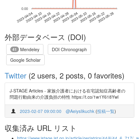
0.00
2023-05-22
2023-04-04
2023-04-22
2023-05-10
2023-05-28
2023-04-10
2023-04-28
2023-05-16
2023-04-16
2023-05-04
外部データベース (DOI)
Mendeley
DOI Chronograph
41
Google Scholar
Twitter
(2 users, 2 posts, 0 favorites)
J-STAGE Articles - 家族介護者における在宅認知症高齢者の
問題行動由来の介護負担の特性 https://t.co/1w1Y618Ywl
2023-02-07 09:00:00
@AeiysIikuchk
(
投稿一覧
)
収集済み URL リスト
https://www.jstage.jst.go.jp/article/geriatrics/44/6/44_6_717/_ar