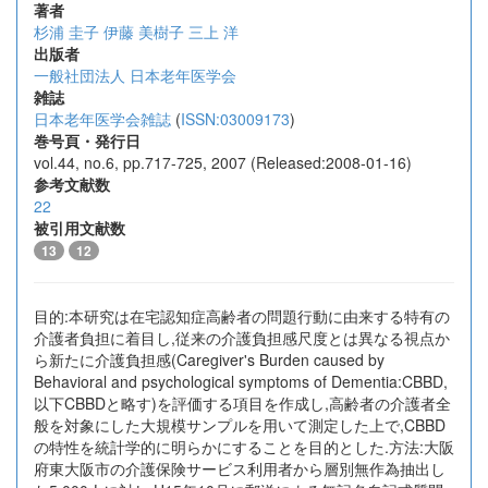
著者
杉浦 圭子
伊藤 美樹子
三上 洋
出版者
一般社団法人 日本老年医学会
雑誌
日本老年医学会雑誌
(
ISSN:03009173
)
巻号頁・発行日
vol.44, no.6, pp.717-725, 2007 (Released:2008-01-16)
参考文献数
22
被引用文献数
13
12
目的:本研究は在宅認知症高齢者の問題行動に由来する特有の
介護者負担に着目し,従来の介護負担感尺度とは異なる視点か
ら新たに介護負担感(Caregiver's Burden caused by
Behavioral and psychological symptoms of Dementia:CBBD,
以下CBBDと略す)を評価する項目を作成し,高齢者の介護者全
般を対象にした大規模サンプルを用いて測定した上で,CBBD
の特性を統計学的に明らかにすることを目的とした.方法:大阪
府東大阪市の介護保険サービス利用者から層別無作為抽出し