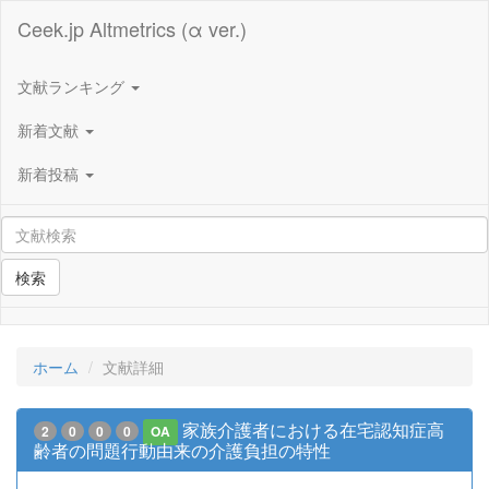
Ceek.jp Altmetrics (α ver.)
文献ランキング
新着文献
新着投稿
検索
ホーム
文献詳細
家族介護者における在宅認知症高
2
0
0
0
OA
齢者の問題行動由来の介護負担の特性