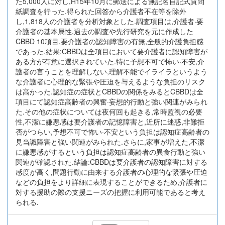
た5,000人に対し,H15年10月に郵送による無記名自記式質問
紙調査を行った.得られた回答から介護者不在等を除外
し,1,818人の介護者を分析対象とした.調査項目は,介護者·要
介護者の基本属性,過去の調査や先行研究を元に作成した
CBBD 10項目,要介護者の認知障害の有無,全般的介護負担感
であった.結果:CBBDは全項目において要介護者に認知障害が
ある方が有意に選択されていた.特に予想不可で怖い·不安,介
護者の言うことを理解しない,理解不能でイライラというよう
な介護者に心理的な緊張や圧迫を与えるような負担のリスク
は高かった.認知症の症状とCBBDの関係をみるとCBBDは全
項目にて認知症高齢者の興奮·妄想的行動と強い関連がみられ
た.その他の症状については夜何回も起きる,常時監視の必要
性,不潔に嫌悪感は要介護者の記憶障害と,近所に迷惑,非難拒
否がつらい,予想不可で怖い·不安という負担は認知症高齢者の
見当識障害と強い関連がみられた.さらに,家事が増えた,不潔
に嫌悪感がするという負担は認知症高齢者の異食行動と強い
関連が確認された.結論:CBBDは要介護者の認知障害に対する
感度が高く,問題行動に由来する介護者の心理的な緊張や圧迫
などの負担をより詳細に表現することができるため,介護者に
対する援助の際の支援ニーズの把握に利用可能であると考え
られる.