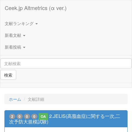
Ceek.jp Altmetrics (α ver.)
文献ランキング
新着文献
新着投稿
検索
ホーム
文献詳細
2.JELIS(高脂血症に関する一次,二
2
0
0
0
OA
次予防大規模試験)