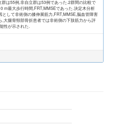
群は55例,非自立群は53例であった.2群間の比較で
 m最大歩行時間,FRT,MMSEであった.決定木分析
として非術側の膝伸展筋力,FRT,MMSE,脳血管障害
から,大腿骨頸部骨折患者では非術側の下肢筋力から評
能性が示された.