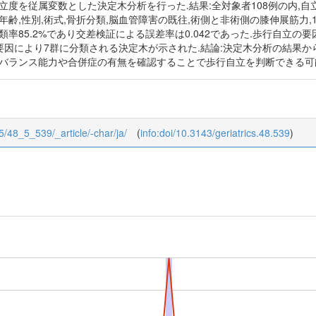
立度を従属変数とした決定木分析を行った.結果:全対象者108例の内,自立
齢,性別,術式,骨折分類,脳血管障害の既往,術側と非術側の膝伸展筋力,10
率85.2%であり交差検証による誤差率は0.042であった.歩行自立の要因
要因により7群に分類される決定木が示された.結論:決定木分析の結果
的バランス能力や合併症の有無を確認することで歩行自立を判断できる可
8/5/48_5_539/_article/-char/ja/
(
info:doi/10.3143/geriatrics.48.539
)