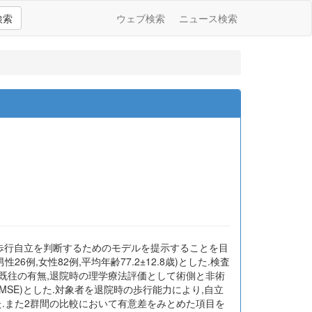
検索
ウェブ検索
ニュース検索
,歩行自立を判断するためのモデルを提示することを目
例,女性82例,平均年齢77.2±12.8歳)とした.検査
無,骨折の既往の有無,退院時の理学療法評価として術側と非術
mination(MMSE)とした.対象者を退院時の歩行能力により,自立
た.また2群間の比較において有意差をみとめた項目を