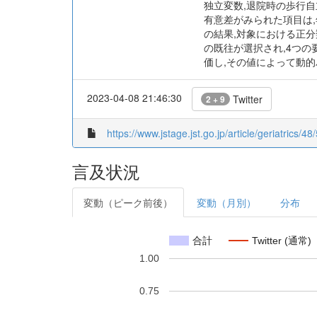
独立変数,退院時の歩行自
有意差がみられた項目は,年
の結果,対象における正分類
の既往が選択され,4つの
価し,その値によって動
2023-04-08 21:46:30
Twitter
2 + 9
https://www.jstage.jst.go.jp/article/geriatrics/4
言及状況
変動（ピーク前後）
変動（月別）
分布
合計
Twitter (通常)
1.00
0.75