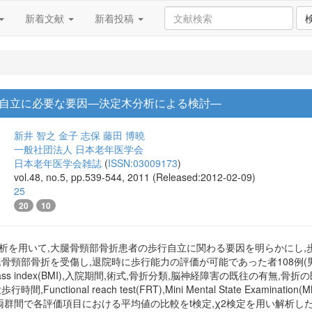
新着文献
新着投稿
自立に必要な要因―決定木分析による検討―
新井 智之
金子 志保
藤田 博曉
一般社団法人 日本老年医学会
日本老年医学会雑誌
(
ISSN:03009173
)
vol.48, no.5, pp.539-544, 2011 (Released:2012-02-09)
25
20
10
分析を用いて,大腿骨頸部骨折患者の歩行自立に関わる要因を明らかにし
骨頸部骨折を受傷し,退院時に歩行能力の評価が可能であった者108例(男性26
mass index(BMI),入院期間,術式,骨折分類,脳神経障害の既往の有
間,Functional reach test(FRT),Mini Mental State Exa
両群間で各評価項目における平均値の比較をt検定,χ2検定を用い解析し