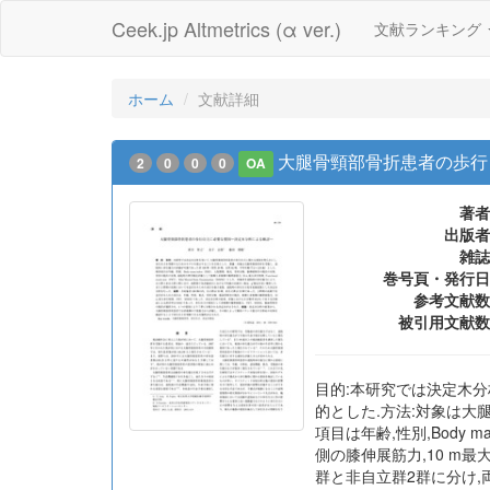
Ceek.jp Altmetrics (α ver.)
文献ランキング
ホーム
文献詳細
大腿骨頸部骨折患者の歩行
2
0
0
0
OA
著者
出版者
雑誌
巻号頁・発行日
参考文献数
被引用文献数
目的:本研究では決定木
的とした.方法:対象は大腿
項目は年齢,性別,Body 
側の膝伸展筋力,10 m最大歩行時
群と非自立群2群に分け,