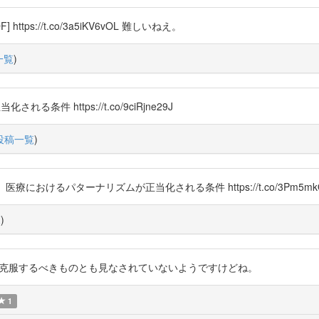
s://t.co/3a5iKV6vOL 難しいねえ。
一覧
)
れる条件 https://t.co/9ciRjne29J
投稿一覧
)
におけるパターナリズムが正当化される条件 https://t.co/3Pm5mkO
覧
)
ズムは必ずしも克服するべきものとも見なされていないようですけどね。
1