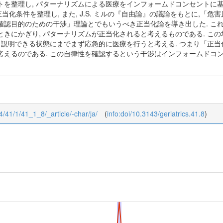
を整理し, パターナリズムによる医療をインフォームドコンセントに基づ
 な正当化条件を整理し, また, J.S. ミルの『自由論』の議論をもとに,「
確認目的のための干渉」理論とでもいうべき正当化論を導き出した. これ
きにかぎり, パターナリズムが正当化されると考えるものである. この
 説明できる状態にまでまず応急的に医療を行うと考える. つまり「正当
考えるのである. この自律性を確認するという干渉はインフォームドコ
64/41/1/41_1_8/_article/-char/ja/
(
info:doi/10.3143/geriatrics.41.8
)