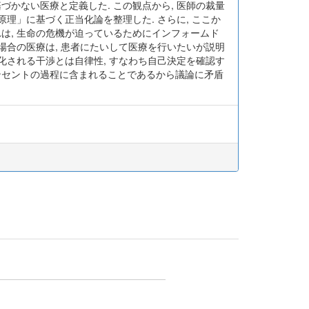
かない医療と定義した. この観点から, 医師の裁量
危害原理」に基づく正当化論を整理した. さらに, ここか
は, 生命の危機が迫っているためにインフォームド
場合の医療は, 患者にたいして医療を行いたいが説明
化される干渉とは自律性, すなわち自己決定を確認す
ンセントの過程に含まれることであるから議論に矛盾