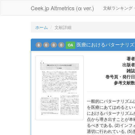
Ceek.jp Altmetrics (α ver.)
文献ランキング
ホーム
文献詳細
医療におけるパターナリズ
8
0
0
0
OA
著者
出版者
雑誌
巻号頁・発行日
参考文献数
一般的にパターナリズム
を医療にあてはめるといく
におけるパターナリズムが
点から導き出すことが本稿
るべきである, (2)イン
適切に行われている, (