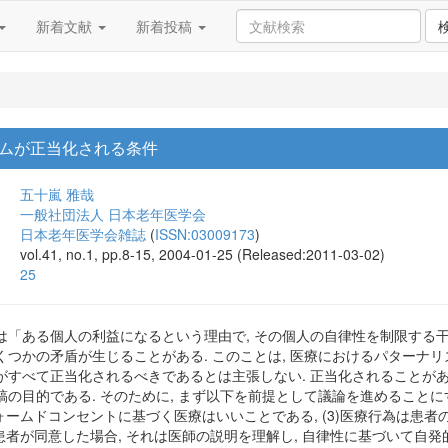
新着文献
新着投稿
ムが正当化される条件
五十嵐 雅哉
一般社団法人 日本老年医学会
日本老年医学会雑誌
(
ISSN:03009173
)
vol.41, no.1, pp.8-15, 2004-01-25 (Released:2011-03-02)
25
は「ある個人の利益になるという理由で, その個人の自律性を制限する干
つかの矛盾が生じることがある. このことは, 医療におけるパターナ
すべて正当化されるべきであるとは主張しない. 正当化されることがあるとす
の目的である. そのために, まず以下を前提として議論を進めることにする.
フォームドコンセントに基づく医療はいいことである, (3)医療行為は患者
5)患者が同意した場合, それは医師の説明を理解し, 自律性に基づいて自