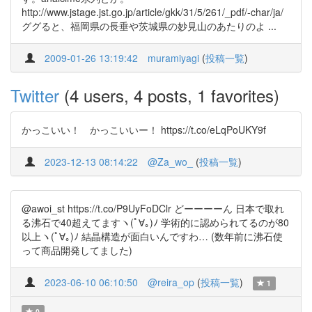
http://www.jstage.jst.go.jp/article/gkk/31/5/261/_pdf/-char/ja/
ググると、福岡県の長垂や茨城県の妙見山のあたりのよ ...
2009-01-26 13:19:42
muramiyagi
(
投稿一覧
)
Twitter
(4 users, 4 posts, 1 favorites)
かっこいい！ かっこいいー！ https://t.co/eLqPoUKY9f
2023-12-13 08:14:22
@Za_wo_
(
投稿一覧
)
@awoi_st https://t.co/P9UyFoDClr どーーーーん 日本で取れ
る沸石で40超えてますヽ(ﾟ∀｡)ﾉ 学術的に認められてるのが80
以上ヽ(ﾟ∀｡)ﾉ 結晶構造が面白いんですわ… (数年前に沸石使
って商品開発してました)
2023-06-10 06:10:50
@reira_op
(
投稿一覧
)
1
0