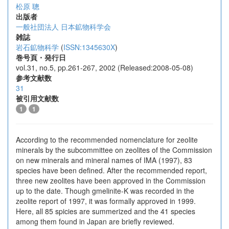
松原 聰
出版者
一般社団法人 日本鉱物科学会
雑誌
岩石鉱物科学
(
ISSN:1345630X
)
巻号頁・発行日
vol.31, no.5, pp.261-267, 2002 (Released:2008-05-08)
参考文献数
31
被引用文献数
1
1
According to the recommended nomenclature for zeolite
minerals by the subcommittee on zeolites of the Commission
on new minerals and mineral names of IMA (1997), 83
species have been defined. After the recommended report,
three new zeolites have been approved in the Commission
up to the date. Though gmelinite-K was recorded in the
zeolite report of 1997, it was formally approved in 1999.
Here, all 85 spicies are summerized and the 41 species
among them found in Japan are briefly reviewed.