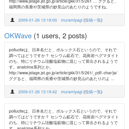
http://www.jstage.jst.go.jp/article/gkk/31/5/261 … ググると、
福岡県の長垂や茨城県の妙見山のあたりのようですね。
2009-01-26 13:19:00
muramiyagi
(
投稿一覧
)
OKWave
(1 users, 2 posts)
polluciteは、日本名だと、ポルックス石というので、それで
調べてはどうですか？ セシウム鉱石で、花崗岩ペグマタイト
のち、特にリチウム珪酸塩鉱物に混じって算出されるようで
す。analcime系列とか。
http://www.jstage.jst.go.jp/article/gkk/31/5/261/_pdf/-char/ja/
ググると、福岡県の長垂や茨城県の妙見山のあたりのよ ...
2009-01-26 13:19:42
muramiyagi
(
投稿一覧
)
polluciteは、日本名だと、ポルックス石というので、それで
調べてはどうですか？ セシウム鉱石で、花崗岩ペグマタイト
のち、特にリチウム珪酸塩鉱物に混じって算出されるようで
す。analcime系列とか。