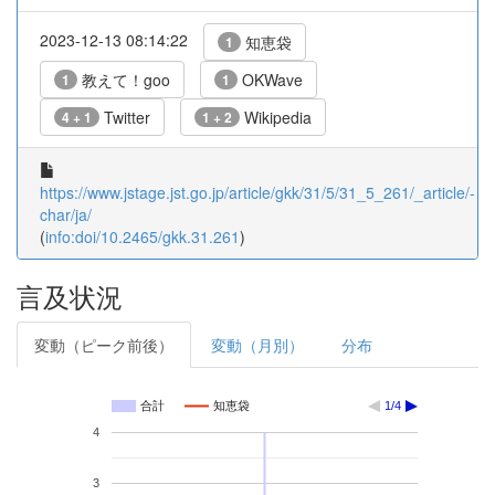
2023-12-13 08:14:22
知恵袋
1
教えて！goo
OKWave
1
1
Twitter
Wikipedia
4 + 1
1 + 2
https://www.jstage.jst.go.jp/article/gkk/31/5/31_5_261/_article/-
char/ja/
(
info:doi/10.2465/gkk.31.261
)
言及状況
変動（ピーク前後）
変動（月別）
分布
合計
知恵袋
1/4
4
3