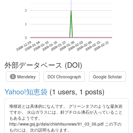
2
1
0
2009-02-15
2008-12-29
2009-01-16
2009-02-03
2009-02-21
2009-01-04
2009-01-22
2009-02-09
2009-01-10
2009-01-28
外部データベース (DOI)
Mendeley
DOI Chronograph
Google Scholar
1
Yahoo!知恵袋
(1 users, 1 posts)
堆積岩とは具体的になんです。 グリーンタフのような凝灰岩
ですか。 火山ガラスには、斜プチロル沸石が入っていること
もあるようです。
http://www.gsj.jp/data/chishitsunews/91_03_06.pdf この下の
ものには、次の説明もあります。