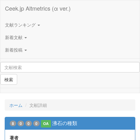
Ceek.jp Altmetrics (α ver.)
文献ランキング
新着文献
新着投稿
検索
ホーム
文献詳細
沸石の種類
8
0
0
0
OA
著者