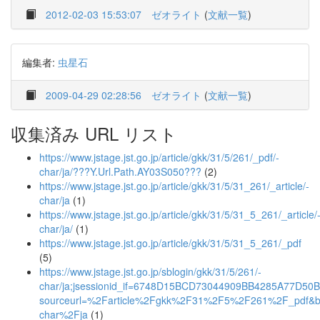
2012-02-03 15:53:07
ゼオライト
(
文献一覧
)
編集者:
虫星石
2009-04-29 02:28:56
ゼオライト
(
文献一覧
)
収集済み URL リスト
https://www.jstage.jst.go.jp/article/gkk/31/5/261/_pdf/-
char/ja/???Y.Url.Path.AY03S050???
(2)
https://www.jstage.jst.go.jp/article/gkk/31/5/31_261/_article/-
char/ja
(1)
https://www.jstage.jst.go.jp/article/gkk/31/5/31_5_261/_article/
char/ja/
(1)
https://www.jstage.jst.go.jp/article/gkk/31/5/31_5_261/_pdf
(5)
https://www.jstage.jst.go.jp/sblogin/gkk/31/5/261/-
char/ja;jsessionid_if=6748D15BCD73044909BB4285A77D50
sourceurl=%2Farticle%2Fgkk%2F31%2F5%2F261%2F_pdf&b
char%2Fja
(1)