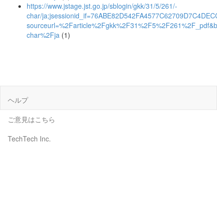
https://www.jstage.jst.go.jp/sblogin/gkk/31/5/261/-
char/ja;jsessionid_if=76ABE82D542FA4577C62709D7C4DEC
sourceurl=%2Farticle%2Fgkk%2F31%2F5%2F261%2F_pdf&b
char%2Fja
(1)
ヘルプ
ご意見はこちら
TechTech Inc.