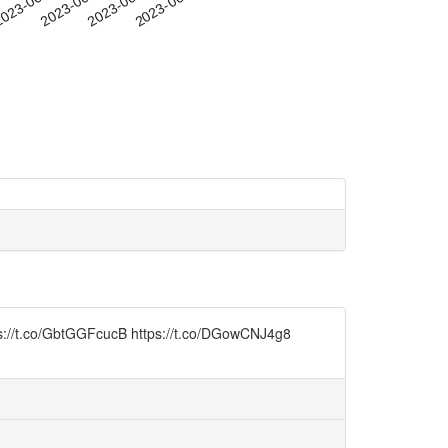
-16
023-06-19
2023-06-22
2023-06-25
2023-06-28
/t.co/GbtGGFcucB https://t.co/DGowCNJ4g8