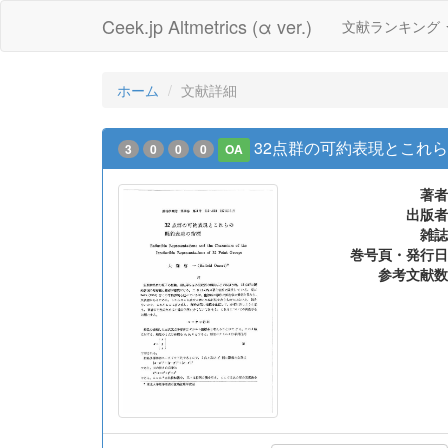
Ceek.jp Altmetrics (α ver.)
文献ランキング
ホーム
文献詳細
32点群の可約表現とこれ
3
0
0
0
OA
著者
出版者
雑誌
巻号頁・発行日
参考文献数