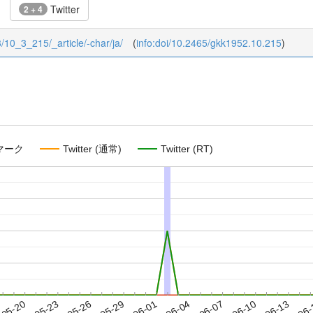
Twitter
2 + 4
3/10_3_215/_article/-char/ja/
(
info:doi/10.2465/gkk1952.10.215
)
マーク
Twitter (通常)
Twitter (RT)