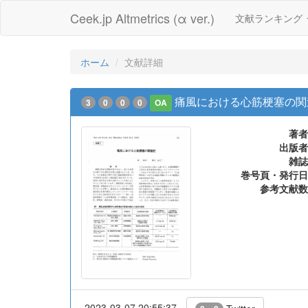
Ceek.jp Altmetrics (α ver.)
文献ランキング
ホーム
文献詳細
痛風における心筋梗塞の関
3
0
0
0
OA
著者
出版者
雑誌
巻号頁・発行日
参考文献数
2023-03-07 20:55:37