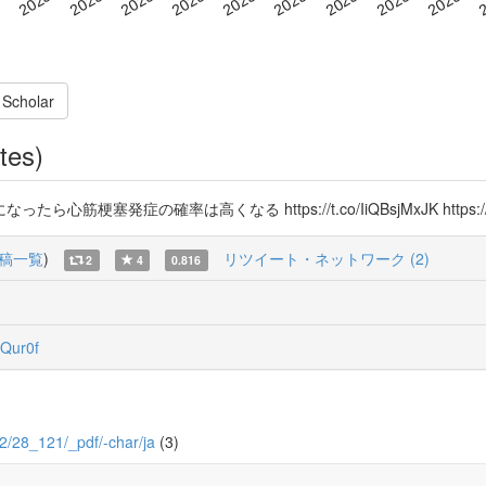
 Scholar
tes)
症の確率は高くなる https://t.co/IiQBsjMxJK https://t.c
稿一覧
)
リツイート・ネットワーク (2)
2
4
0.816
Qur0f
/2/28_121/_pdf/-char/ja
(3)