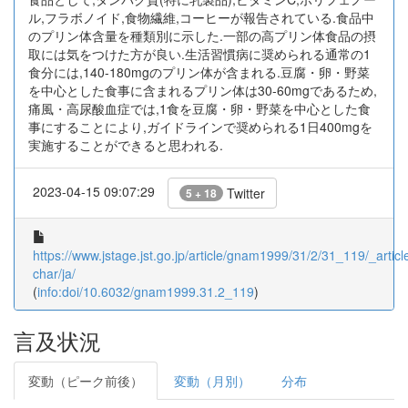
ル,フラボノイド,食物繊維,コーヒーが報告されている.食品中
のプリン体含量を種類別に示した.一部の高プリン体食品の摂
取には気をつけた方が良い.生活習慣病に奨められる通常の1
食分には,140-180mgのプリン体が含まれる.豆腐・卵・野菜
を中心とした食事に含まれるプリン体は30-60mgであるため,
痛風・高尿酸血症では,1食を豆腐・卵・野菜を中心とした食
事にすることにより,ガイドラインで奨められる1日400mgを
実施することができると思われる.
2023-04-15 09:07:29
Twitter
5 + 18
https://www.jstage.jst.go.jp/article/gnam1999/31/2/31_119/_article
char/ja/
(
info:doi/10.6032/gnam1999.31.2_119
)
言及状況
変動（ピーク前後）
変動（月別）
分布