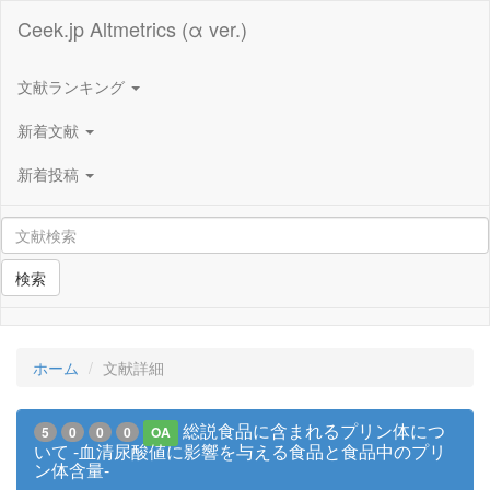
Ceek.jp Altmetrics (α ver.)
文献ランキング
新着文献
新着投稿
検索
ホーム
文献詳細
総説食品に含まれるプリン体につ
5
0
0
0
OA
いて -血清尿酸値に影響を与える食品と食品中のプリ
ン体含量-