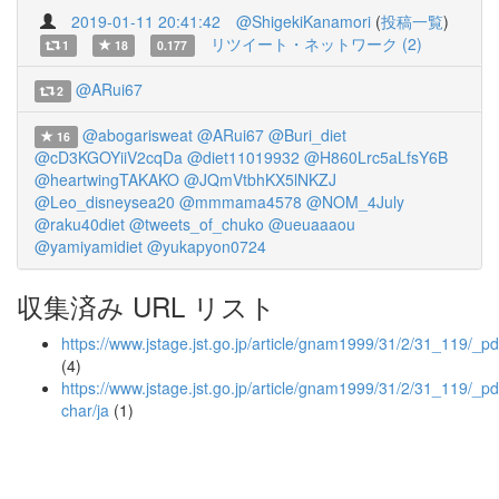
2019-01-11 20:41:42
@ShigekiKanamori
(
投稿一覧
)
リツイート・ネットワーク (2)
1
18
0.177
@ARui67
2
@abogarisweat
@ARui67
@Buri_diet
16
@cD3KGOYiiV2cqDa
@diet11019932
@H860Lrc5aLfsY6B
@heartwingTAKAKO
@JQmVtbhKX5lNKZJ
@Leo_disneysea20
@mmmama4578
@NOM_4July
@raku40diet
@tweets_of_chuko
@ueuaaaou
@yamiyamidiet
@yukapyon0724
収集済み URL リスト
https://www.jstage.jst.go.jp/article/gnam1999/31/2/31_119/_pd
(4)
https://www.jstage.jst.go.jp/article/gnam1999/31/2/31_119/_pd
char/ja
(1)