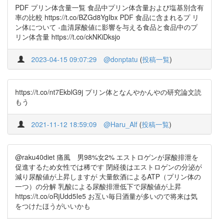
PDF プリン体含量一覧 食品中プリン体含量および塩基別含有
率の比較 https://t.co/BZGd8YgIbx PDF 食品に含まれるプ リ
ン体について -血清尿酸値に影響を与える食品と食品中のプ
リン体含量 https://t.co/ckNKiDksjo
2023-04-15 09:07:29
@donptatu
(
投稿一覧
)
https://t.co/nt7EkblG9j プリン体となんやかんやの研究論文読
もう
2021-11-12 18:59:09
@Haru_Alf
(
投稿一覧
)
@raku40diet 痛風 男98%女2% エストロゲンが尿酸排泄を
促進するため女性では稀です 閉経後はエストロゲンの分泌が
減り尿酸値が上昇しますが 大量飲酒によるATP（プリン体の
一つ）の分解 乳酸による尿酸排泄低下で尿酸値が上昇
https://t.co/oRjUdd5Ie5 お互い毎日酒量が多いので将来は気
をつけたほうがいいかも