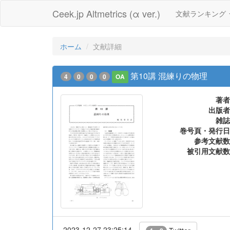
Ceek.jp Altmetrics (α ver.)
文献ランキング
ホーム
文献詳細
第10講 混練りの物理
4
0
0
0
OA
著者
出版者
雑誌
巻号頁・発行日
参考文献数
被引用文献数
2023-12-27 23:25:14