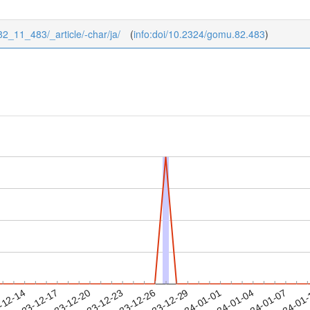
/82_11_483/_article/-char/ja/
(
info:doi/10.2324/gomu.82.483
)
2024-01-04
2024-01-07
2024-01
-12-14
2
2023-12-17
2023-12-20
2023-12-23
2023-12-26
2023-12-29
2024-01-01