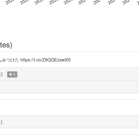
tes)
ttps://t.co/Z8QQEzawXS
覧
)
1
覧
)