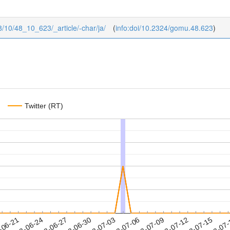
8/10/48_10_623/_article/-char/ja/
(
info:doi/10.2324/gomu.48.623
)
Twitter (RT)
2023-07-12
2023-07-15
2023-07
-06-21
2
2023-06-24
2023-06-27
2023-06-30
2023-07-03
2023-07-06
2023-07-09