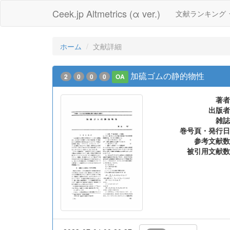
Ceek.jp Altmetrics (α ver.)
文献ランキング
ホーム
文献詳細
加硫ゴムの静的物性
2
0
0
0
OA
著者
出版者
雑誌
巻号頁・発行日
参考文献数
被引用文献数