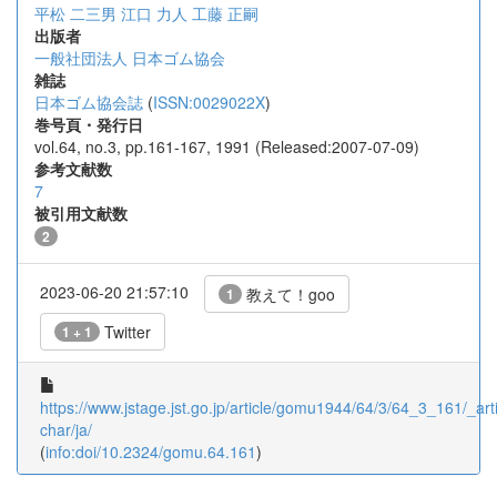
平松 二三男
江口 力人
工藤 正嗣
出版者
一般社団法人 日本ゴム協会
雑誌
日本ゴム協会誌
(
ISSN:0029022X
)
巻号頁・発行日
vol.64, no.3, pp.161-167, 1991 (Released:2007-07-09)
参考文献数
7
被引用文献数
2
2023-06-20 21:57:10
教えて！goo
1
Twitter
1 + 1
https://www.jstage.jst.go.jp/article/gomu1944/64/3/64_3_161/_arti
char/ja/
(
info:doi/10.2324/gomu.64.161
)