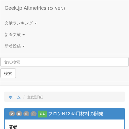
Ceek.jp Altmetrics (α ver.)
文献ランキング
新着文献
新着投稿
検索
ホーム
文献詳細
フロンR134a用材料の開発
2
0
0
0
OA
著者