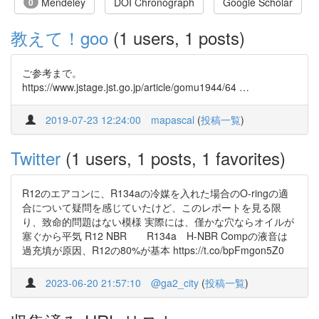
Mendeley
DOI Chronograph
Google Scholar
0
教えて！goo
(1 users, 1 posts)
ご参考まで。
https://www.jstage.jst.go.jp/article/gomu1944/64 …
2019-07-23 12:24:00
mapascal
(
投稿一覧
)
Twitter
(1 users, 1 posts, 1 favorites)
R12のエアコンに、R134aの冷媒を入れた場合のO-ringの適
合について疑問を感じていたけど、このレポートを見る限
り、致命的問題はない模様 実際には、僅かな穴ならオイルが
塞ぐから平気 R12 NBR R134a H-NBR Compの液音は
過充填が原因、R12の80%が基本 https://t.co/bpFmgon5Z0
2023-06-20 21:57:10
@ga2_city
(
投稿一覧
)