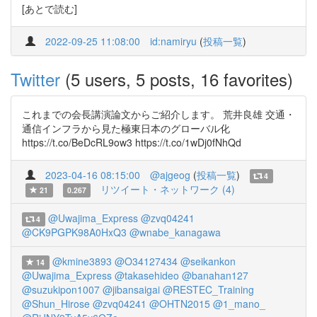
[あとで読む]
2022-09-25 11:08:00
id:namiryu
(
投稿一覧
)
Twitter
(5 users, 5 posts, 16 favorites)
これまでの会長講演論文からご紹介します。 荒井良雄 交通・
通信インフラから見た極東日本のグローバル化
https://t.co/BeDcRL9ow3 https://t.co/1wDj0fNhQd
2023-04-16 08:15:00
@ajgeog
(
投稿一覧
)
4
リツイート・ネットワーク (4)
21
0.267
@Uwajima_Express
@zvq04241
4
@CK9PGPK98A0HxQ3
@wnabe_kanagawa
@kmine3893
@O34127434
@seikankon
14
@Uwajima_Express
@takasehideo
@banahan127
@suzukipon1007
@jibansaigai
@RESTEC_Training
@Shun_Hirose
@zvq04241
@OHTN2015
@1_mano_