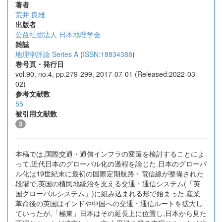
著者
荒井 良雄
出版者
公益社団法人 日本地理学会
雑誌
地理学評論 Series A
(
ISSN:18834388
)
巻号頁・発行日
vol.90, no.4, pp.279-299, 2017-07-01 (Released:2022-03-
02)
参考文献数
55
被引用文献数
3
本稿では,国際交通・通信インフラの変遷を検討することによ
って,近代日本のグローバル化の過程を論じた.日本のグローバ
ル化は19世紀末に最初の国際定期航路・電信線が整備された
段階で,英国の植民地統治を支える交通・通信システム(「英
国グローバルシステム」)に組み込まれる形で始まった.産業
革命後の英国はインドや中国への交通・通信ルートを拡大し
ていったが,「極東」日本はその延長上に位置し,日本から見た