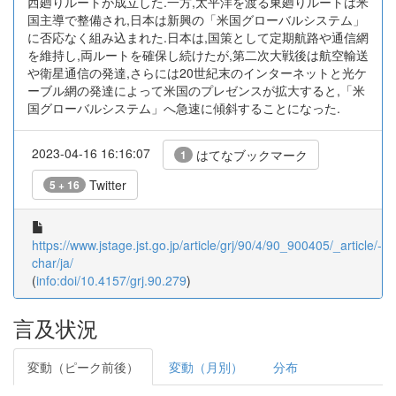
西廻りルートが成立した.一方,太平洋を渡る東廻りルートは米
国主導で整備され,日本は新興の「米国グローバルシステム」
に否応なく組み込まれた.日本は,国策として定期航路や通信網
を維持し,両ルートを確保し続けたが,第二次大戦後は航空輸送
や衛星通信の発達,さらには20世紀末のインターネットと光ケ
ーブル網の発達によって米国のプレゼンスが拡大すると,「米
国グローバルシステム」へ急速に傾斜することになった.
2023-04-16 16:16:07
はてなブックマーク
1
Twitter
5 + 16
https://www.jstage.jst.go.jp/article/grj/90/4/90_900405/_article/-
char/ja/
(
info:doi/10.4157/grj.90.279
)
言及状況
変動（ピーク前後）
変動（月別）
分布