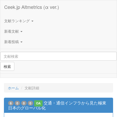
Ceek.jp Altmetrics (α ver.)
文献ランキング
新着文献
新着投稿
検索
ホーム
文献詳細
交通・通信インフラから見た極東
6
0
0
0
OA
日本のグローバル化