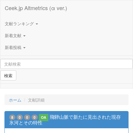
Ceek.jp Altmetrics (α ver.)
文献ランキング
新着文献
新着投稿
検索
ホーム
文献詳細
飛騨山脈で新たに見出された現存
8
0
0
0
OA
氷河とその特性