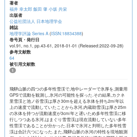
著者
福井 幸太郎
飯田 肇
小坂 共栄
出版者
公益社団法人 日本地理学会
雑誌
地理学評論 Series A
(
ISSN:18834388
)
巻号頁・発行日
vol.91, no.1, pp.43-61, 2018-01-01 (Released:2022-09-28)
参考文献数
64
被引用文献数
1
飛騨山脈の四つの多年性雪渓で,地中レーダーで氷厚を,測量用
GPSで流動を観測し,氷河の可能性を探った.その結果,カクネ
里雪渓と池ノ谷雪渓は厚さ30mを超える氷体を持ち2m/年以
上の速度で流動していたことから氷河,内蔵助雪渓は厚さ25m
の氷体を持つが流動速度が3cm/年と遅いため多年性雪渓に移
行しつつある氷河,はまぐり雪雪渓は現在流動していない多年
性雪渓であることが分かった.日本で氷河と判明した多年性雪
渓は合計六つになった.また,飛騨山脈の氷河の特性を現地観測