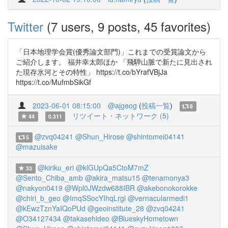
Twitter
(7 users, 9 posts, 45 favorites)
「日本地理学会賞(優秀論文部門)」これまでの受賞論文から
ご紹介します。 福井幸太郎ほか 「飛騨山脈で新たに見出され
た現存氷河とその特性」 https://t.co/bYrafVBjJa
https://t.co/MufmbSikGf
2023-06-01 08:15:00
@ajgeog
(
投稿一覧
)
8
リツイート・ネットワーク (5)
44
0.311
@zvq04241
@Shun_Hirose
@shintomei04141
5
@mazuisake
@kiriku_eri
@klGUpQa5CtoM7mZ
33
@Sento_Chiba_amb
@akira_matsu15
@tenamonya3
@nakyon0419
@Wpl0JWzdw688IBR
@akebonokorokke
@chiri_b_geo
@ImqSSocYIhqLrgl
@vernacularmedi1
@kEwzTznYaIQoPUd
@geoinstitute_28
@zvq04241
@O34127434
@takasehideo
@BlueskyHometown