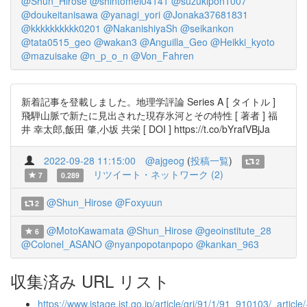
@Shun_Hirose
@shintomei04141
@suzukipon1007
@doukeitanisawa
@yanagi_yori
@Jonaka37681831
@kkkkkkkkkk0201
@NakanishiyaSh
@seikankon
@tata0515_geo
@wakan3
@Anguilla_Geo
@Heikki_kyoto
@mazuisake
@n_p_o_n
@Von_Fahren
新着記事を登載しました。地理学評論 Series A [ タイトル ]
飛騨山脈で新たに見出された現存氷河とその特性 [ 著者 ] 福
井 幸太郎,飯田 肇,小坂 共栄 [ DOI ] https://t.co/bYrafVBjJa
2022-09-28 11:15:00
@ajgeog
(
投稿一覧
)
2
リツイート・ネットワーク (2)
7
0.289
@Shun_Hirose
@Foxyuun
2
@MotoKawamata
@Shun_Hirose
@geoinstitute_28
6
@Colonel_ASANO
@nyanpopotanpopo
@kankan_963
収集済み URL リスト
https://www.jstage.jst.go.jp/article/grj/91/1/91_910103/_article/