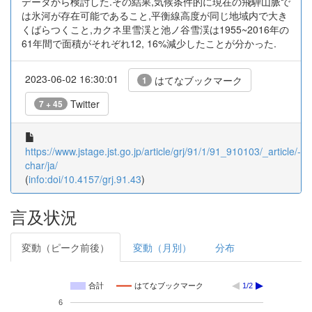
データから検討した.その結果,気候条件的に現在の飛騨山脈で
は氷河が存在可能であること,平衡線高度が同じ地域内で大き
くばらつくこと,カクネ里雪渓と池ノ谷雪渓は1955~2016年の
61年間で面積がそれぞれ12, 16%減少したことが分かった.
2023-06-02 16:30:01
はてなブックマーク
1
Twitter
7 + 45
https://www.jstage.jst.go.jp/article/grj/91/1/91_910103/_article/-
char/ja/
(
info:doi/10.4157/grj.91.43
)
言及状況
変動（ピーク前後）
変動（月別）
分布
合計
はてなブックマーク
1/2
6