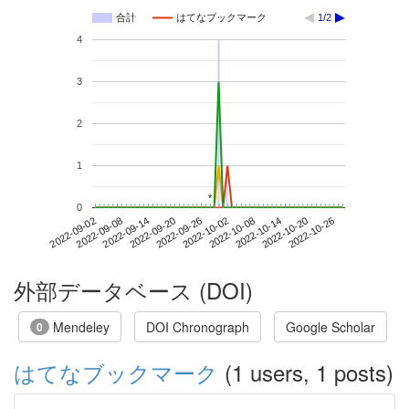
合計
はてなブックマーク
1/2
4
3
2
1
*
*
0
2022-10-20
2022-09-02
2022-09-20
2022-10-08
2022-10-26
2022-09-08
2022-09-26
2022-10-14
2022-09-14
2022-10-02
外部データベース (DOI)
Mendeley
DOI Chronograph
Google Scholar
0
はてなブックマーク
(1 users, 1 posts)