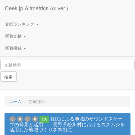
Ceek.jp Altmetrics (α ver.)
文献ランキング
新着文献
新着投稿
検索
ホーム
文献詳細
住民による地域のサウンドスケー
6
0
0
0
OA
プの発見と活用――長野県松川村におけるスズムシを
活用した地域づくりを事例に――