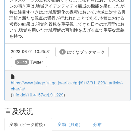
シの鳴き声は,地域アイデンティティ醸成の機能を果たしたが,
特に注目すべきは,地域資源化の過程において,地域に対する再
理解と新たな視点の獲得が行われたことである.本稿における
考察の結果は,視覚的景観を重要視してきた日本の地理学にお
いて,聴覚を用いた地域理解の可能性を広げる点で重要な意義
を持つ.
2023-06-01 10:25:31
はてなブックマーク
1
Twitter
5 + 13
https://www.jstage.jst.go.jp/article/grj/91/3/91_229/_article/-
char/ja/
(
info:doi/10.4157/grj.91.229
)
言及状況
変動（ピーク前後）
変動（月別）
分布