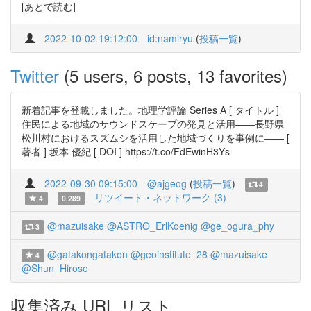
[あとで読む]
2022-10-02 19:12:00
id:namiryu
(
投稿一覧
)
Twitter
(5 users, 6 posts, 13 favorites)
新着記事を登載しました。地理学評論 Series A [ タイトル ]
住民による地域のサウンドスケープの発見と活用――長野県
松川村におけるスズムシを活用した地域づくりを事例に―― [
著者 ] 坂本 優紀 [ DOI ] https://t.co/FdEwinH3Ys
2022-09-30 09:15:00
@ajgeog
(
投稿一覧
)
4
リツイート・ネットワーク (3)
4
0.289
@mazuisake
@ASTRO_ErlKoenig
@ge_ogura_phy
3
@gatakongatakon
@geoinstitute_28
@mazuisake
4
@Shun_Hirose
収集済み URL リスト