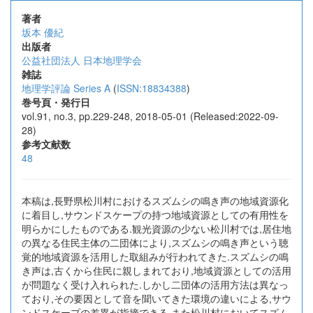
著者
坂本 優紀
出版者
公益社団法人 日本地理学会
雑誌
地理学評論 Series A
(
ISSN:18834388
)
巻号頁・発行日
vol.91, no.3, pp.229-248, 2018-05-01 (Released:2022-09-
28)
参考文献数
48
本稿は,長野県松川村におけるスズムシの鳴き声の地域資源化
に着目し,サウンドスケープの持つ地域資源としての有用性を
明らかにしたものである.観光資源の少ない松川村では,居住地
の異なる住民主体の二団体により,スズムシの鳴き声という聴
覚的地域資源を活用した取組みが行われてきた.スズムシの鳴
き声は,古くから住民に親しまれており,地域資源としての活用
が問題なく受け入れられた.しかし二団体の活用方法は異なっ
ており,その要因として音を聞いてきた環境の違いによる,サウ
ンドスケープの差異が指摘できる.また松川村においてスズム