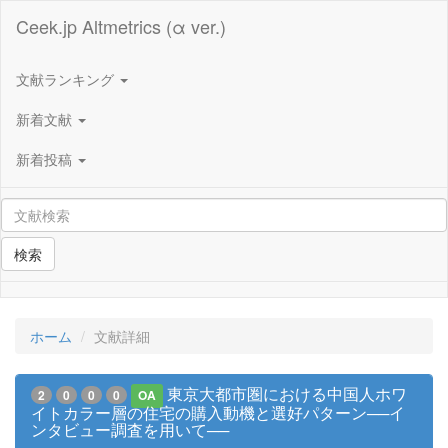
Ceek.jp Altmetrics (α ver.)
文献ランキング
新着文献
新着投稿
検索
ホーム
文献詳細
東京大都市圏における中国人ホワ
2
0
0
0
OA
イトカラー層の住宅の購入動機と選好パターン──イ
ンタビュー調査を用いて──