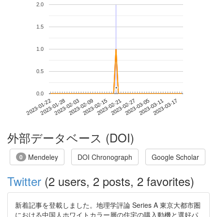
2.0
1.5
1.0
0.5
*
*
0.0
2023-03-11
2023-01-22
2023-02-09
2023-02-27
2023-03-17
2023-01-28
2023-02-15
2023-03-05
2023-02-03
2023-02-21
外部データベース (DOI)
Mendeley
DOI Chronograph
Google Scholar
0
Twitter
(2 users, 2 posts, 2 favorites)
新着記事を登載しました。地理学評論 Series A 東京大都市圏
における中国人ホワイトカラー層の住宅の購入動機と選好パ