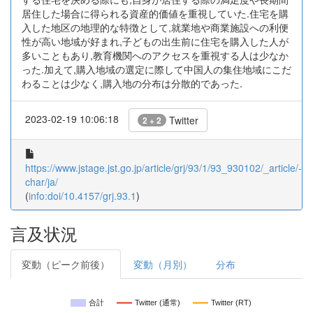
居住した場合に得られる資産的価値を重視していた.住宅を購
入した地区の地理的な特徴として,就業地や商業施設への利便
性が高い地域が好まれ,子どもの出生前に住宅を購入した人が
多いこともあり,教育機関へのアクセスを重視する人は少なか
った.加えて,購入地域の選定に際して中国人の集住地域にこだ
わることは少なく,購入地の分布は分散的であった.
2023-02-19 10:06:18
Twitter
2 + 2
https://www.jstage.jst.go.jp/article/grj/93/1/93_930102/_article/-
char/ja/
(
info:doi/10.4157/grj.93.1
)
言及状況
変動（ピーク前後）
変動（月別）
分布
合計
Twitter (通常)
Twitter (RT)