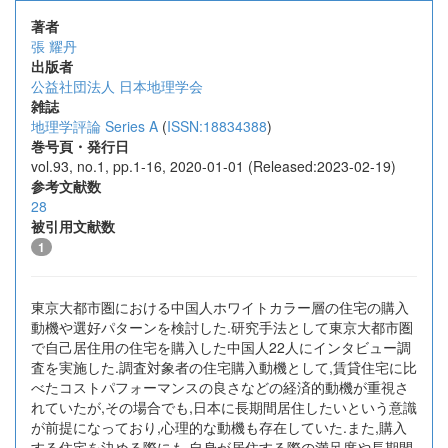
著者
張 耀丹
出版者
公益社団法人 日本地理学会
雑誌
地理学評論 Series A
(
ISSN:18834388
)
巻号頁・発行日
vol.93, no.1, pp.1-16, 2020-01-01 (Released:2023-02-19)
参考文献数
28
被引用文献数
1
東京大都市圏における中国人ホワイトカラー層の住宅の購入
動機や選好パターンを検討した.研究手法として東京大都市圏
で自己居住用の住宅を購入した中国人22人にインタビュー調
査を実施した.調査対象者の住宅購入動機として,賃貸住宅に比
べたコストパフォーマンスの良さなどの経済的動機が重視さ
れていたが,その場合でも,日本に長期間居住したいという意識
が前提になっており,心理的な動機も存在していた.また,購入
する住宅を決める際にも,自身が居住する際の満足度や長期間