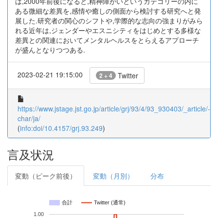
は,2000年前後になると,精神障がいというカテゴリーの内に
ある微細な差異を,感情や癒しの側面から検討する研究へと発
展した.研究者の関心のシフトや,学際的な志向の強まりがみら
れる近年は,ジェンダーやエスニシティをはじめとする多様な
差異との関連においてメンタルヘルスをとらえるアプローチ
が盛んとなりつつある.
2023-02-21 19:15:00
Twitter
2 + 4
https://www.jstage.jst.go.jp/article/grj/93/4/93_930403/_article/-
char/ja/
(
info:doi/10.4157/grj.93.249
)
言及状況
変動（ピーク前後）
変動（月別）
分布
合計
Twitter (通常)
1.00