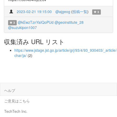
2023-02-21 19:15:00
@ajgeog
(
投稿一覧
)
3
@kEwzTznYaIQoPUd
@geoinstitute_28
3
@suzukipon1007
収集済み URL リスト
https://www.jstage.jst.go.jp/article/grj/93/4/93_930403/_article/
char/ja/
(2)
ヘルプ
ご意見はこちら
TechTech Inc.