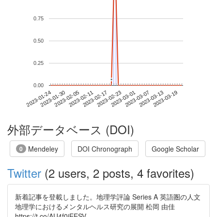
0.75
0.50
0.25
*
*
0.00
2023-03-13
2023-01-24
2023-02-11
2023-03-01
2023-03-19
2023-01-30
2023-02-17
2023-03-07
2023-02-05
2023-02-23
外部データベース (DOI)
Mendeley
DOI Chronograph
Google Scholar
0
Twitter
(2 users, 2 posts, 4 favorites)
新着記事を登載しました。地理学評論 Series A 英語圏の人文
地理学におけるメンタルヘルス研究の展開 松岡 由佳
https://t.co/AU4f0jEESV