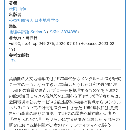
著者
松岡 由佳
出版者
公益社団法人 日本地理学会
雑誌
地理学評論 Series A
(
ISSN:18834388
)
巻号頁・発行日
vol.93, no.4, pp.249-275, 2020-07-01 (Released:2023-02-
19)
参考文献数
174
英語圏の人文地理学では,1970年代からメンタルヘルスが研究
テーマの一つとなってきた.本稿は,そうした研究の展開に注目
し,研究の背景や論点,アプローチを整理するものである.戦後
の欧米諸国における脱施設化に関心を寄せた地理学者たちは,
近隣環境や公共サービス,福祉国家の再編の視点から,メンタル
ヘルスについての研究をスタートさせた.1990年代には,史資
料や当事者の語りに依拠して,狂気の歴史や精神障がい者の
「生きられた地理」を明らかにする研究が台頭した.それらの
研究における精神障がい者のアイデンティティへの関心