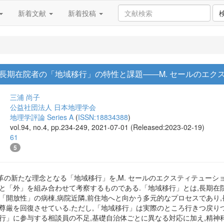
新着文献
新着投稿
長期在院者の「地域移行」の特性と課題――M. セールのエク
三浦 尚子
公益社団法人 日本地理学会
地理学評論 Series A
(
ISSN:18834388
)
vol.94, no.4, pp.234-249, 2021-07-01 (Released:2023-02-19)
61
5
新たな理念となる「地域移行」を,M. セールのエクスティテューションex
」と「外」を組み合わせて考察するものである.「地域移行」とは,長期
ら「開放性」の病棟,病院近隣,前住地へと向かう多元的なプロセスであり
の尊厳を回復させている.ただし,「地域移行」は実際のところ行きつ戻り
移行」に参与する相談員の不足,基礎自治体ごとに異なる対応に加え,精