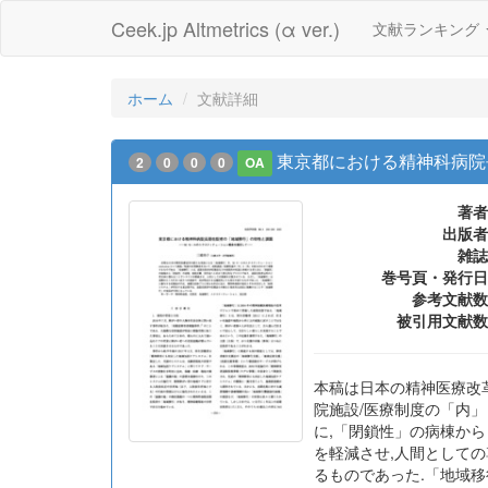
Ceek.jp Altmetrics (α ver.)
文献ランキング
ホーム
文献詳細
東京都における精神科病院
2
0
0
0
OA
著者
出版者
雑誌
巻号頁・発行日
参考文献数
被引用文献数
本稿は日本の精神医療改革の
院施設/医療制度の「内
に,「閉鎖性」の病棟か
を軽減させ,人間として
るものであった.「地域