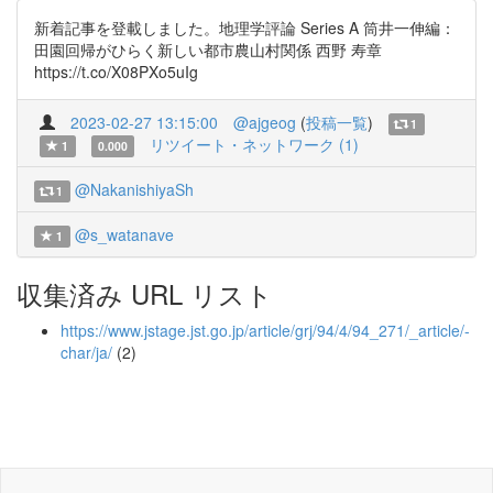
新着記事を登載しました。地理学評論 Series A 筒井一伸編：
田園回帰がひらく新しい都市農山村関係 西野 寿章
https://t.co/X08PXo5uIg
2023-02-27 13:15:00
@ajgeog
(
投稿一覧
)
1
リツイート・ネットワーク (1)
1
0.000
@NakanishiyaSh
1
@s_watanave
1
収集済み URL リスト
https://www.jstage.jst.go.jp/article/grj/94/4/94_271/_article/-
char/ja/
(2)