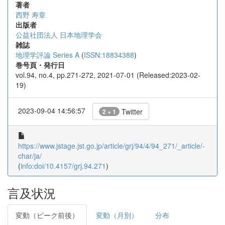
著者
西野 寿章
出版者
公益社団法人 日本地理学会
雑誌
地理学評論 Series A
(
ISSN:18834388
)
巻号頁・発行日
vol.94, no.4, pp.271-272, 2021-07-01 (Released:2023-02-
19)
2023-09-04 14:56:57
Twitter
2 + 1
https://www.jstage.jst.go.jp/article/grj/94/4/94_271/_article/-
char/ja/
(
info:doi/10.4157/grj.94.271
)
言及状況
変動（ピーク前後）
変動（月別）
分布