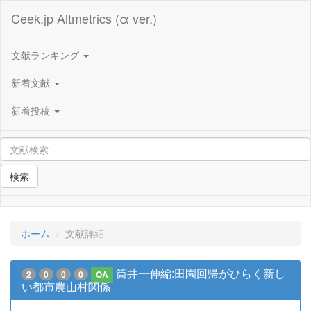
Ceek.jp Altmetrics (α ver.)
文献ランキング
新着文献
新着投稿
検索
ホーム
文献詳細
筒井一伸編:田園回帰がひらく新し
2
0
0
0
OA
い都市農山村関係