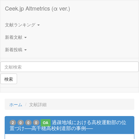
Ceek.jp Altmetrics (α ver.)
文献ランキング
新着文献
新着投稿
検索
ホーム
文献詳細
過疎地域における高校運動部の位
2
0
0
0
OA
置づけ──高千穂高校剣道部の事例──