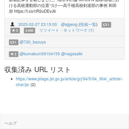
ける高校運動部の位置づけ──高千穂高校剣道部の事例 和田
崇 https://t.co/riR2uDEvJ6
2023-02-27 23:15:00
@ajgeog
(
投稿一覧
)
1
リツイート・ネットワーク (1)
3
0.000
@720_kazuya
1
@kumakum59104155
@nagasaiki
2
収集済み URL リスト
https://www.jstage.jst.go.jp/article/grj/94/5/94_364/_article/-
char/ja/
(2)
ヘルプ