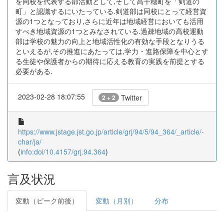
を同校を代表する部活動として,そして高千穂町を「剣道の
町」と認識するにいたっている.剣道部は同校にとって経営資
源の1つとなっており,さらに近年は地域経営においても活用
すべき地域資源の1つとみなされている.過疎地域の高校運動
部は学校の魅力の向上と地域活性化の有効な手段となりうる
といえるが,その推進にあたっては,学力・進路保障を中心とす
る生徒や保護者からの期待に応える教育の実践を前提とする
必要がある.
2023-02-28 18:07:55
Twitter
2 + 2
https://www.jstage.jst.go.jp/article/grj/94/5/94_364/_article/-
char/ja/
(
info:doi/10.4157/grj.94.364
)
言及状況
変動（ピーク前後）
変動（月別）
分布