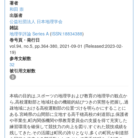
著者
和田 崇
出版者
公益社団法人 日本地理学会
雑誌
地理学評論 Series A
(
ISSN:18834388
)
巻号頁・発行日
vol.94, no.5, pp.364-380, 2021-09-01 (Released:2023-02-
19)
参考文献数
32
被引用文献数
3
本稿の目的は,スポーツの地理学および教育の地理学の観点か
ら,高校運動部と地域社会の機能的結びつきの実態を把握し,過
疎地域における高校運動部の位置づけを明らかにすることに
ある.宮崎県の山間部に立地する高千穂高校の剣道部は,保護者
や卒業生,町内関係機関や県教育委員会の支援を得て充実した
練習環境を確保して競技力の向上を図り,すぐれた競技成績を
残してきた.その活躍は町民の誇りとなり,多くの町民が剣道部