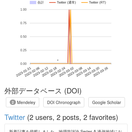
合計
Twitter (通常)
Twitter (RT)
1.00
0.75
0.50
0.25
*
*
0.00
2023-03-20
2023-01-31
2023-02-18
2023-03-08
2023-03-26
2023-02-06
2023-02-24
2023-03-14
2023-02-12
2023-03-02
外部データベース (DOI)
Mendeley
DOI Chronograph
Google Scholar
2
Twitter
(2 users, 2 posts, 2 favorites)
新着記事を登載しました。地理学評論 Series A 過疎地域にお