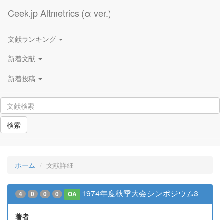
Ceek.jp Altmetrics (α ver.)
文献ランキング
新着文献
新着投稿
検索
ホーム
文献詳細
1974年度秋季大会シンポジウム3
4
0
0
0
OA
著者