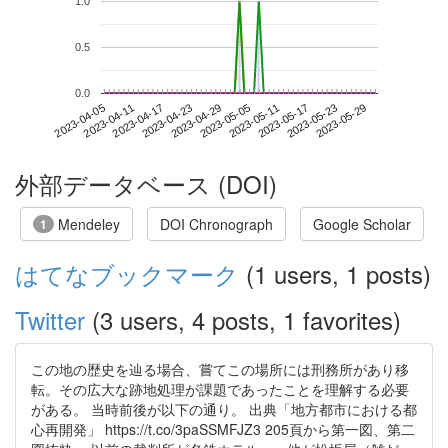
1.0
0.5
0.0
2023-05-23
2023-04-05
2023-04-23
2023-05-11
2023-05-29
2023-04-11
2023-04-29
2023-05-17
2023-04-17
2023-05-05
外部データベース (DOI)
Mendeley
DOI Chronograph
Google Scholar
1
はてなブックマーク
(1 users, 1 posts)
Twitter
(3 users, 4 posts, 1 favorites)
この地の歴史を辿る場合、嘗てこの場所には刑務所があり移
転。その広大な跡地処理が課題であったことを理解する必要
がある。 当時前後が以下の通り。 出典「地方都市における都
心再開発」 https://t.co/3paSSMFJZ3 205頁から第一図、第二