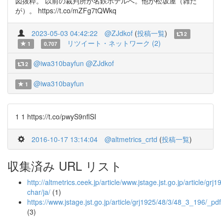
図抜粋。 以前の裁判所が名鉄ホテルへ。他が松坂屋（雑だ
が）。 https://t.co/mZFg7tQWkq
2023-05-03 04:42:22
@ZJdkof
(
投稿一覧
)
2
リツイート・ネットワーク (2)
1
0.707
@iwa310bayfun
@ZJdkof
2
@iwa310bayfun
1
1 1 https://t.co/pwyS9nflSI
2016-10-17 13:14:04
@altmetrics_crtd
(
投稿一覧
)
収集済み URL リスト
http://altmetrics.ceek.jp/article/www.jstage.jst.go.jp/article/gr
char/ja/
(1)
https://www.jstage.jst.go.jp/article/grj1925/48/3/48_3_196/_pdf
(3)