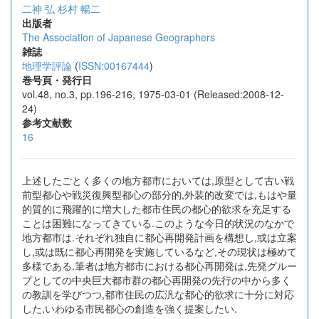
二神 弘
杉村 暢二
出版者
The Association of Japanese Geographers
雑誌
地理学評論
(
ISSN:00167444
)
巻号頁・発行日
vol.48, no.3, pp.196-216, 1975-03-01 (Released:2008-12-
24)
参考文献数
16
上述したごとく多くの地方都市においては,原型として古い戦
前型都心や戦災復興型都心の部分的,外装的改変では,もはや量
的質的に飛躍的に増大した都市住民の都心的欲求を充足する
ことは困難になってきている.このような今日的状況のなかで
地方都市は.それぞれ独自に都心再開発計画を構想し,或は立案
し,或は既に都心再開発を実施しているなど,その現状は極めて
多様である.筆者は地方都市における都心再開発は,先発グルー
プとしての中央巨大都市群の都心再開発の先行の中から多く
の教訓を学びつつ,都市住民の広汎な都心的欲求に十分に対応
した,いわゆる市民都心の創造を強く提案したい.