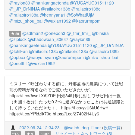
@rayion89
@nanikangaetenda
@YUGAYUG01511120
@_JP_DrNINJA
@railaoiro138b
@railaoiro138c
@railaoiro138a
@hennyana1
@SoWhatIUjM
@mizu_shou_bai
@wuxian1992
@kaorurmpom
@sdfman2
@oneboh3
@_tmr_tmr_
@binsira
20
@ziplock
@shadowban_80647
@rayion89
@nanikangaetenda
@YUGAYUG01511120
@_JP_DrNINJA
@IchiFan
@railaoiro138c
@railaoiro138a
@railaoiro138b
@opbox
@naoyu_syan
@kaorurmpom
@mizu_shou_bai
@onotthi
@wuxian1992
ミスリード呼ばわりする前に、丹那盆地の農業については戦
前の資料が有名なのでご覧いただきたいが。
https://t.co/Awq1XAjZDE 田畑34町歩に対しワサビ田は一反
（田圃１枚分）たった0.3%に過ぎなかったことは共通認識と
して持っていただきたく。 https://t.co/yvU6kU6HwH
https://t.co/YPldzik70q https://t.co/Z7402H4Uy6
2022-09-24 12:34:23
@watch_dog_timer
(
投稿一覧
)
リツイート・ネットワーク (5)
5
9
0.507