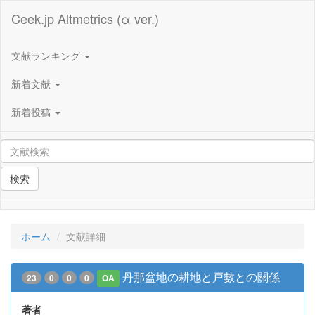
Ceek.jp Altmetrics (α ver.)
文献ランキング
新着文献
新着投稿
検索
ホーム
文献詳細
丹那盆地の耕地と戸數との關係
23
0
0
0
OA
著者