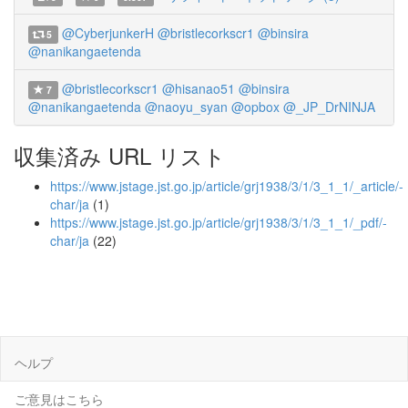
@CyberjunkerH
@bristlecorkscr1
@binsira
5
@nanikangaetenda
@bristlecorkscr1
@hisanao51
@binsira
7
@nanikangaetenda
@naoyu_syan
@opbox
@_JP_DrNINJA
収集済み URL リスト
https://www.jstage.jst.go.jp/article/grj1938/3/1/3_1_1/_article/-
char/ja
(1)
https://www.jstage.jst.go.jp/article/grj1938/3/1/3_1_1/_pdf/-
char/ja
(22)
ヘルプ
ご意見はこちら