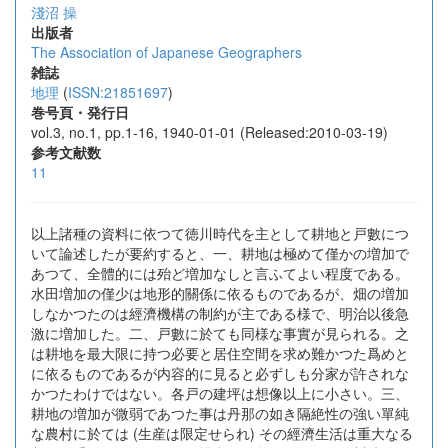
淺沼 操
出版者
The Association of Japanese Geographers
雑誌
地理
(
ISSN:21851697
)
巻号頁・発行日
vol.3, no.1, pp.1-16, 1940-01-01 (Released:2010-03-19)
参考文献数
11
以上諸種の資料に依つて徳川時代を主として耕地と戸數につ
いて論述したが要約すると、一、耕地は極めて僅かの増加で
あつて、全體的には殆ど増加なしと言ふてよい程度である。
水田増加の僅少は地形的關係に依るものであるが、畑の増加
しなかつたのは經濟機構の制約が主である様で、明治以後急
激に増加した。二、戸數に於ても同様な事實が見られる。之
は耕地を最大限に持つ必要と居住空間を求め難かつた爲めと
に依るものであるが内容的に見ると必ずしも分家が許されな
かつたわけではない。各戸の建坪は想像以上に小さい。三、
耕地の増加が微弱であつた事は丹那の如き隔絶性の強い單純
な農村に於ては (生産は限定せられ) その經濟生活は重大なる