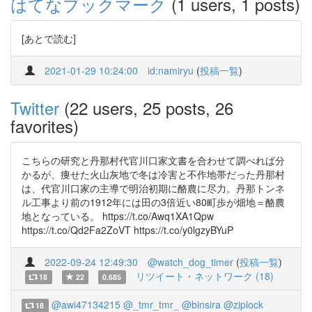
はてなブックマーク
(1 users, 1 posts)
[あとで読む]
2021-01-29 10:24:00
id:namiryu
(
投稿一覧
)
Twitter
(22 users, 25 posts, 26
favorites)
こちらの研究と丹那村代官川口家文書を合わせて調べれば分
かるが、痩せた火山灰地で冬は冷害と不作地帯だった丹那村
は、代官川口家の主導で明治初期に酪農に尽力。丹那トンネ
ル工事より前の1912年には田の3倍近い80町歩が畑地＝酪農
地となっている。 https://t.co/Awq1XA1Qpw
https://t.co/Qd2Fa2ZoVT https://t.co/y0lgzyBYuP
2022-09-24 12:49:30
@watch_dog_timer
(
投稿一覧
)
リツイート・ネットワーク (18)
18
22
0.685
@awi47134215
@_tmr_tmr_
@binsira
@ziplock
18