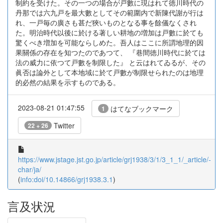
制約を受けた。その一つの場合が戸數に現はれて徳川時代の
丹那では六九戸を最大數としてその範圍内で新陳代謝が行は
れ、一戸毎の廣さも甚だ狹いものとなる事を餘儀なくされ
た。明治時代以後に於ける著しい耕地の増加は戸數に於ても
驚くべき増加を可能ならしめた。吾人はここに所謂地理的因
果關係の存在を知つたのであつて、 『巷間徳川時代に於ては
法の威力に依つて戸數を制限した』 と云はれてゐるが、その
眞否は論外として本地域に於て戸數が制限せられたのは地理
的必然の結果を示すものである。
2023-08-21 01:47:55
はてなブックマーク
1
Twitter
22 + 26
https://www.jstage.jst.go.jp/article/grj1938/3/1/3_1_1/_article/-
char/ja/
(
info:doi/10.14866/grj1938.3.1
)
言及状況