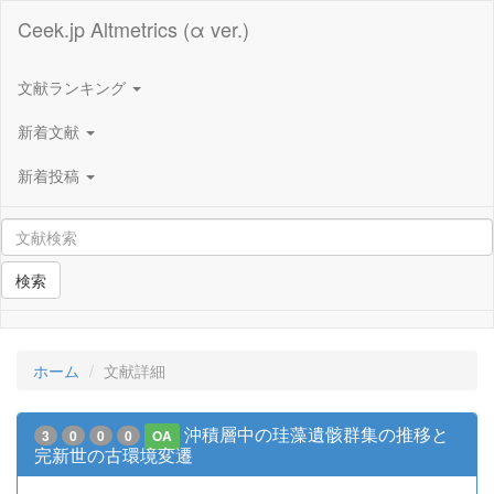
Ceek.jp Altmetrics (α ver.)
文献ランキング
新着文献
新着投稿
検索
ホーム
文献詳細
沖積層中の珪藻遺骸群集の推移と
3
0
0
0
OA
完新世の古環境変遷