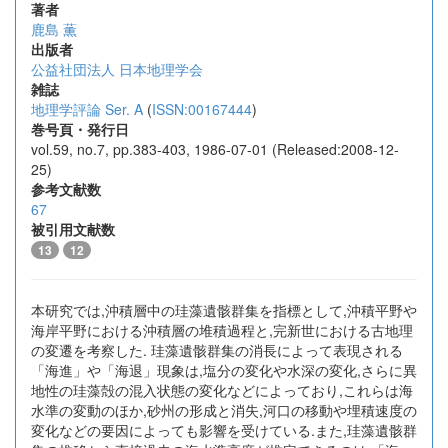
著者
鹿島 薫
出版者
公益社団法人 日本地理学会
雑誌
地理学評論 Ser. A
(
ISSN:00167444
)
巻号頁・発行日
vol.59, no.7, pp.383-403, 1986-07-01 (Released:2008-12-
25)
参考文献数
67
被引用文献数
13
12
本研究では,沖積層中の珪藻遺骸群集を指標として,沖積平野や
海岸平野における沖積層の堆積過程と,完新世における古地理
の変遷を考察した. 珪藻遺骸群集の消長によって表現される
「海進」や「海退」現象は,塩分の変化や水深の変化,さらに異
地性の珪藻殻の混入状態の変化などによっており,これらは海
水準の変動のほか,砂州の形成と消失,河口の移動や埋積速度の
変化などの要因によっても影響を受けている.また,珪藻遺骸群