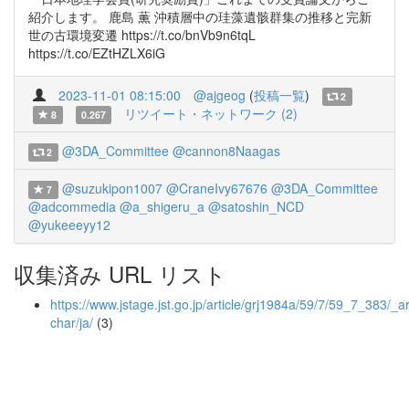
紹介します。 鹿島 薫 沖積層中の珪藻遺骸群集の推移と完新
世の古環境変遷 https://t.co/bnVb9n6tqL
https://t.co/EZtHZLX6iG
2023-11-01 08:15:00
@ajgeog
(
投稿一覧
)
2
リツイート・ネットワーク (2)
8
0.267
@3DA_Committee
@cannon8Naagas
2
@suzukipon1007
@CraneIvy67676
@3DA_Committee
7
@adcommedia
@a_shigeru_a
@satoshin_NCD
@yukeeeyy12
収集済み URL リスト
https://www.jstage.jst.go.jp/article/grj1984a/59/7/59_7_383/_art
char/ja/
(3)