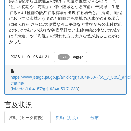
集の推移から直接過去の海水準高度が推定できるのは,「海
進」の初期や「海退」に伴い陸域となる直前に干潟域に生息
するMd 1種群の優占する層準が出現する場合と,「海退」過程
において淡水域となるのと同時に泥炭地の形成が始まる場合
に限られた.さらに,大規模な河口平野など背後からの土砂供給
の多い地域と,小規模な谷底平野など土砂供給の少ない地域で
は「海進」や「海退」の現われ方に大きな差があることがわ
かった.
2023-11-01 08:41:21
Twitter
3 + 8
https://www.jstage.jst.go.jp/article/grj1984a/59/7/59_7_383/_articl
char/ja/
(
info:doi/10.4157/grj1984a.59.7_383
)
言及状況
変動（ピーク前後）
変動（月別）
分布