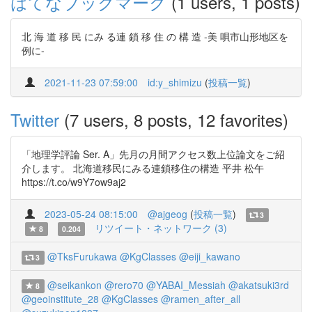
はてなブックマーク
(1 users, 1 posts)
北 海 道 移 民 にみ る連 鎖 移 住 の 構 造 -美 唄市山形地区を
例に-
2021-11-23 07:59:00
id:y_shimizu
(
投稿一覧
)
Twitter
(7 users, 8 posts, 12 favorites)
「地理学評論 Ser. A」先月の月間アクセス数上位論文をご紹
介します。 北海道移民にみる連鎖移住の構造 平井 松午
https://t.co/w9Y7ow9aj2
2023-05-24 08:15:00
@ajgeog
(
投稿一覧
)
3
リツイート・ネットワーク (3)
8
0.204
@TksFurukawa
@KgClasses
@eiji_kawano
3
@seikankon
@rero70
@YABAI_Messiah
@akatsuki3rd
8
@geoinstitute_28
@KgClasses
@ramen_after_all