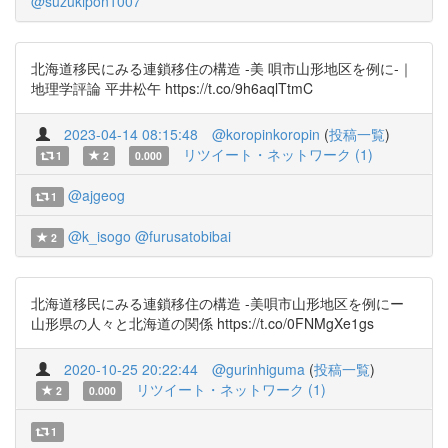
@suzukipon1007
北海道移民にみる連鎖移住の構造 -美 唄市山形地区を例に-｜
地理学評論 平井松午 https://t.co/9h6aqlTtmC
2023-04-14 08:15:48
@koropinkoropin
(
投稿一覧
)
リツイート・ネットワーク (1)
1
2
0.000
@ajgeog
1
@k_isogo
@furusatobibai
2
北海道移民にみる連鎖移住の構造 -美唄市山形地区を例にー
山形県の人々と北海道の関係 https://t.co/0FNMgXe1gs
2020-10-25 20:22:44
@gurinhiguma
(
投稿一覧
)
リツイート・ネットワーク (1)
2
0.000
1