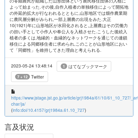
の零細農民が組織した山形団体という農民移住団体の入植に
よって始まった.その後,自作入植者の単独移住によって開拓地
の外延的拡大が行なわれるとともに,山形地区では畑作農業期
に農民層分解がみられ,一部上層農の出現をみた.大正
10(1921)年に山形地区が水田化されると,上層農はその労働力
の担い手として小作人や奉公人を入植させた.こうした後続入
植者の多くは,地縁的・血縁的なネットワークを通じての連鎖
移住による同郷移住者に求められ,このことが山形地区におい
て「同郷性」を維持してきた理由と考えられる.
2023-05-24 13:48:14
はてなブックマーク
1
Twitter
7 + 12
https://www.jstage.jst.go.jp/article/grj1984a/61/10/61_10_727/_art
char/ja/
(
info:doi/10.4157/grj1984a.61.10_727
)
言及状況