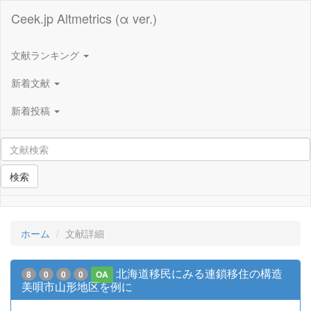
Ceek.jp Altmetrics (α ver.)
文献ランキング
新着文献
新着投稿
検索
ホーム
文献詳細
北海道移民にみる連鎖移住の構造
8
0
0
0
OA
美唄市山形地区を例に