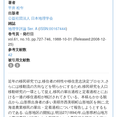
著者
平井 松午
出版者
公益社団法人 日本地理学会
雑誌
地理学評論 Ser. A
(
ISSN:00167444
)
巻号頁・発行日
vol.61, no.10, pp.727-746, 1988-10-01 (Released:2008-12-
25)
参考文献数
42
被引用文献数
3
3
近年の移民研究では,移住者の特性や移住意志決定プロセス,さ
らには移動流の方向などを明らかにするため,移民研究を人口
移動研究の一環として捉え,移民の輩出過程と定着過程とにお
ける一連の移住過程が検討されてきている。本稿もかかる観
点から,山形県出身者の多い美唄市西美唄町山形地区を例に,北
海道農業移民の輩出・定着過程について報告しようとするも
のである. 山形地区の開拓は,明治27(1894)年,山形県村山地方