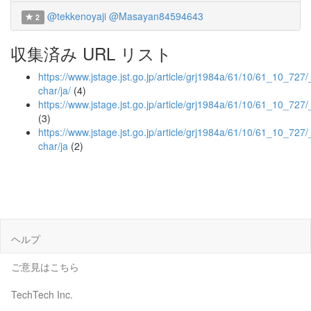
@tekkenoyaji
@Masayan84594643
2
収集済み URL リスト
https://www.jstage.jst.go.jp/article/grj1984a/61/10/61_10_727/_
char/ja/
(4)
https://www.jstage.jst.go.jp/article/grj1984a/61/10/61_10_727/
(3)
https://www.jstage.jst.go.jp/article/grj1984a/61/10/61_10_727/
char/ja
(2)
ヘルプ
ご意見はこちら
TechTech Inc.