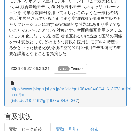
モデル, 2) ポアソン重力モデル, 3) エントロピー最大化モデ
ル, 4) 競合着地モデル, 5) 対数線形モデル,のキャリブレーシ
ョンを,簡単な数値例を用いて示した.このような一般化の結
果,近年展開されているさまざまな空間的相互作用モデルのキ
ャリブレーションに関する技術論的な問題は,あまり重要でな
いことがわかった.むしろ,対象とする空間的相互作用システム
のモデル化に対して,発地区,着地区あるいは当該地区間の関係
を示す変数として,,どのような変数を採用し,モデルを特定す
るかといった概念化が,今後の空間的相互作用モデル研究の重
要な課題となることを指摘した.
2023-08-27 08:36:21
Twitter
2 + 8
https://www.jstage.jst.go.jp/article/grj1984a/64/6/64_6_367/_articl
char/ja/
(
info:doi/10.4157/grj1984a.64.6_367
)
言及状況
変動（ピーク前後）
変動（月別）
分布