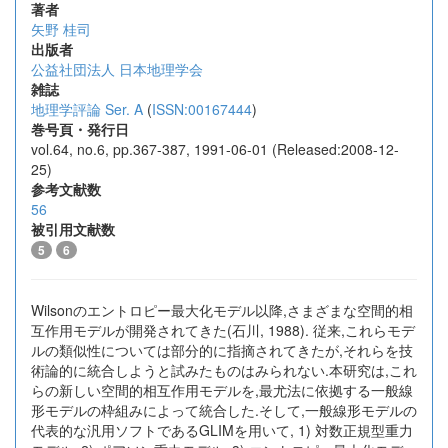
著者
矢野 桂司
出版者
公益社団法人 日本地理学会
雑誌
地理学評論 Ser. A
(
ISSN:00167444
)
巻号頁・発行日
vol.64, no.6, pp.367-387, 1991-06-01 (Released:2008-12-
25)
参考文献数
56
被引用文献数
5
6
Wilsonのエントロピー最大化モデル以降,さまざまな空間的相
互作用モデルが開発されてきた(石川, 1988). 従来,これらモデ
ルの類似性については部分的に指摘されてきたが,それらを技
術論的に統合しようと試みたものはみられない.本研究は,これ
らの新しい空間的相互作用モデルを,最尤法に依拠する一般線
形モデルの枠組みによって統合した.そして,一般線形モデルの
代表的な汎用ソフトであるGLIMを用いて, 1) 対数正規型重力