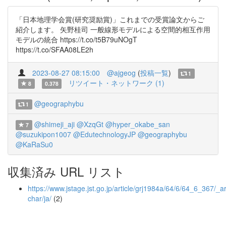
「日本地理学会賞(研究奨励賞)」これまでの受賞論文からご
紹介します。 矢野桂司 一般線形モデルによる空間的相互作用
モデルの統合 https://t.co/t5B79uNOgT
https://t.co/SFAA08LE2h
2023-08-27 08:15:00
@ajgeog
(
投稿一覧
)
1
リツイート・ネットワーク (1)
8
0.378
@geographybu
1
@shimeji_aji
@XzqGt
@hyper_okabe_san
7
@suzukipon1007
@EdutechnologyJP
@geographybu
@KaRaSu0
収集済み URL リスト
https://www.jstage.jst.go.jp/article/grj1984a/64/6/64_6_367/_art
char/ja/
(2)