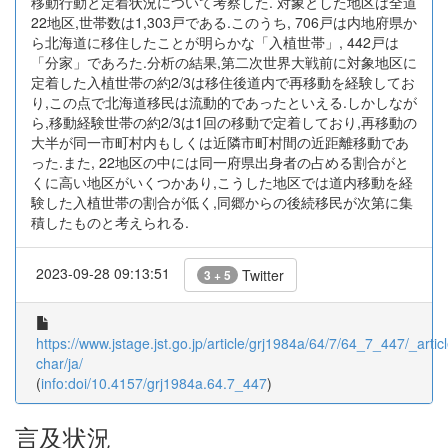
移動行動と定着状況について考察した. 対象とした地区は全道
22地区,世帯数は1,303戸である.このうち, 706戸は内地府県か
ら北海道に移住したことが明らかな「入植世帯」, 442戸は
「分家」であろた.分析の結果,第二次世界大戦前に対象地区に
定着した入植世帯の約2/3は移住後道内で再移動を経験してお
り,この点で北海道移民は流動的であったといえる.しかしなが
ら,移動経験世帯の約2/3は1回の移動で定着しており,再移動の
大半が同一市町村内もしくは近隣市町村間の近距離移動であ
った.また, 22地区の中には同一府県出身者の占める割合がと
くに高い地区がいくつかあり,こうした地区では道内移動を経
験した入植世帯の割合が低く,同郷からの後続移民が次第に集
積したものと考えられる.
2023-09-28 09:13:51
Twitter
3 + 5
https://www.jstage.jst.go.jp/article/grj1984a/64/7/64_7_447/_articl
char/ja/
(
info:doi/10.4157/grj1984a.64.7_447
)
言及状況