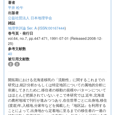
著者
平井 松午
出版者
公益社団法人 日本地理学会
雑誌
地理学評論 Ser. A
(
ISSN:00167444
)
巻号頁・発行日
vol.64, no.7, pp.447-471, 1991-07-01 (Released:2008-12-
25)
参考文献数
40
被引用文献数
2
2
開拓期における北海道移民の「流動性」に関するこれまでの
研究は,統計分析かもしくは特定地区についての属地的分析に
依拠してきたために,移住者の移動の規模やパターンについて
はほとんど把握されていない.そこで本研究では,近年,北海道
の農村地域で刊行が進みつつあり,在住世帯ごとに出身地,移住
(渡道)年,入植地,分家年などを掲載した『地区誌』を利用する
ことによって,出身地から定着地に至るまでの移住者の一連の