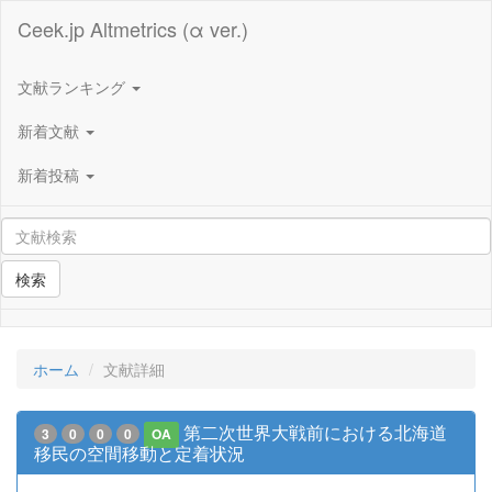
Ceek.jp Altmetrics (α ver.)
文献ランキング
新着文献
新着投稿
検索
ホーム
文献詳細
第二次世界大戦前における北海道
3
0
0
0
OA
移民の空間移動と定着状況