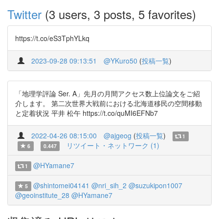
Twitter
(3 users, 3 posts, 5 favorites)
https://t.co/eS3TphYLkq
2023-09-28 09:13:51
@YKuro50
(
投稿一覧
)
「地理学評論 Ser. A」先月の月間アクセス数上位論文をご紹
介します。 第二次世界大戦前における北海道移民の空間移動
と定着状況 平井 松午 https://t.co/quMI6EFNb7
2022-04-26 08:15:00
@ajgeog
(
投稿一覧
)
1
リツイート・ネットワーク (1)
6
0.447
@HYamane7
1
@shintomei04141
@nri_sih_2
@suzukipon1007
5
@geoinstitute_28
@HYamane7