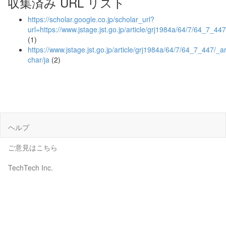
収集済み URL リスト
https://scholar.google.co.jp/scholar_url?
url=https://www.jstage.jst.go.jp/article/grj1984a/64/7/6
(1)
https://www.jstage.jst.go.jp/article/grj1984a/64/7/64_7_447/_art
char/ja
(2)
ヘルプ
ご意見はこちら
TechTech Inc.