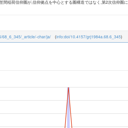
,笠間稲荷信仰圏が,信仰拠点を中心とする圏構造ではなく,第2次信仰圏
/6/68_6_345/_article/-char/ja/
(
info:doi/10.4157/grj1984a.68.6_345
)