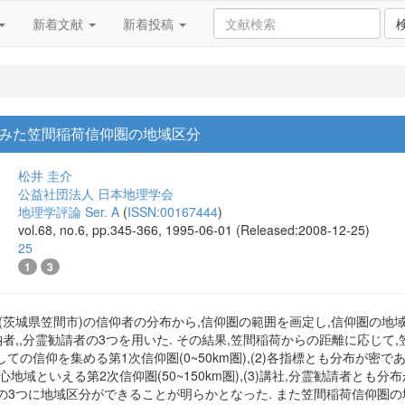
新着文献
新着投稿
みた笠間稲荷信仰圏の地域区分
松井 圭介
公益社団法人 日本地理学会
地理学評論 Ser. A
(
ISSN:00167444
)
vol.68, no.6, pp.345-366, 1995-06-01 (Released:2008-12-25)
25
1
3
(茨城県笠間市)の信仰者の分布から,信仰圏の範囲を画定し,信仰圏の地域
者,,分霊勧請者の3つを用いた. その結果,笠間稲荷からの距離に応じて,
ての信仰を集める第1次信仰圏(0~50km圏),(2)各指標とも分布が密
地域といえる第2次信仰圏(50~150km圏),(3)講社,分霊勧請者と
km圏)の3つに地域区分ができることが明らかとなった. また笠間稲荷信仰