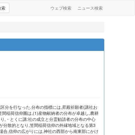
検索
ウェブ検索
ニュース検索
区分を行なった.分布の指標には,昇殿祈願者(講社お
笠間稲荷信仰圏は,(1)産物献納者の分布が卓越し,農耕
であり,・とくに講:社の成立と分霊勧請者の分布の中心
も分布が分散的となり,笠間稲荷信仰の外縁地域となる第3
圏の場合,信仰の広がりには,神社の西部から南東部にかけ