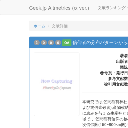
Ceek.jp Altmetrics (α ver.)
文献ランキング
ホーム
文献詳細
信仰者の分布パターンから
3
0
0
0
OA
著者
出版者
雑誌
巻号頁・発行日
参考文献数
被引用文献数
本研究では,笠間稲荷神社
よび篤信崇敬者),産物献納
に恵みを与える生産神とし
域で,、笠間稲荷信仰の核心
次信仰圏(150~800