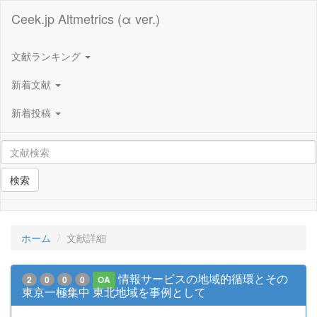
Ceek.jp Altmetrics (α ver.)
文献ランキング
新着文献
新着投稿
検索
ホーム
文献詳細
情報サービスの地域的循環とその
2
0
0
0
OA
東京一極集中 東北地域を事例として