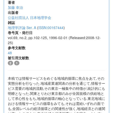
著者
加藤 幸治
出版者
公益社団法人 日本地理学会
雑誌
地理学評論 Ser. A
(
ISSN:00167444
)
巻号頁・発行日
vol.69, no.2, pp.102-125, 1996-02-01 (Released:2008-12-
25)
参考文献数
48
被引用文献数
2
1
本稿では情報サービスをめぐる地域的循環に焦点をあて,その
実態分析を行なった.地域産業連関表の分析を通じて,情報サー
ビス需要の地域的流動,その東京一極集中の特徴が,統計的にも
明瞭となった.関東とりわけ東京都のみが全国規模の供給地と
して求心性をもち,地域的循環の軸心となっている.東北地域に
おける情報サービスの循環をみても,それは需給いずれの面で
も,全国レベルの経済循環との関連性が強く,地域経済との連関