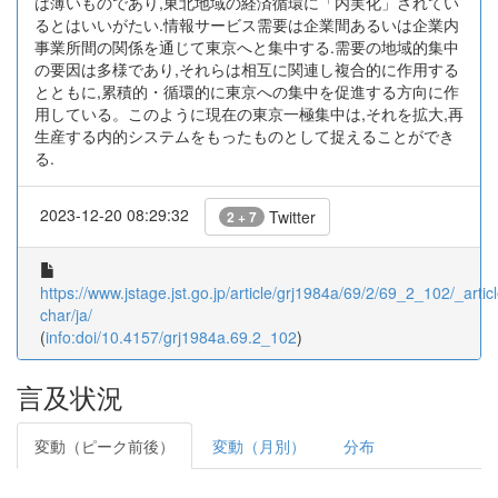
は薄いものであり,東北地域の経済循環に「内実化」されてい
るとはいいがたい.情報サービス需要は企業間あるいは企業内
事業所間の関係を通じて東京へと集中する.需要の地域的集中
の要因は多様であり,それらは相互に関連し複合的に作用する
とともに,累積的・循環的に東京への集中を促進する方向に作
用している。このように現在の東京一極集中は,それを拡大,再
生産する内的システムをもったものとして捉えることができ
る.
2023-12-20 08:29:32
Twitter
2 + 7
https://www.jstage.jst.go.jp/article/grj1984a/69/2/69_2_102/_articl
char/ja/
(
info:doi/10.4157/grj1984a.69.2_102
)
言及状況
変動（ピーク前後）
変動（月別）
分布