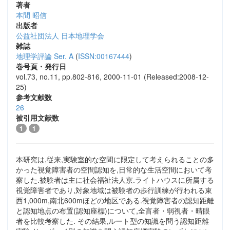
著者
本間 昭信
出版者
公益社団法人 日本地理学会
雑誌
地理学評論 Ser. A
(
ISSN:00167444
)
巻号頁・発行日
vol.73, no.11, pp.802-816, 2000-11-01 (Released:2008-12-
25)
参考文献数
26
被引用文献数
1
1
本研究は,従来,実験室的な空間に限定して考えられることの多
かった視覚障害者の空間認知を,日常的な生活空間において考
察した.被験者は主に社会福祉法人京.ライトハウスに所属する
視覚障害者であり,対象地域は被験者の歩行訓練が行われる東
西1,000m,南北600mほどの地区である.視覚障害者の認知距離
と認知地点の布置(認知座標)について,全盲者・弱視者・晴眼
者を比較考察した. その結果,ルート型の知識を問う認知距離