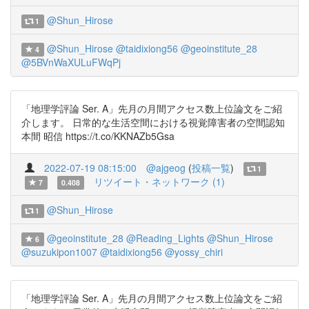
@Shun_Hirose
1
@Shun_Hirose
@taidixiong56
@geoinstitute_28
4
@5BVnWaXULuFWqPj
「地理学評論 Ser. A」先月の月間アクセス数上位論文をご紹
介します。 日常的な生活空間における視覚障害者の空間認知
本間 昭信 https://t.co/KKNAZb5Gsa
2022-07-19 08:15:00
@ajgeog
(
投稿一覧
)
1
リツイート・ネットワーク (1)
7
0.408
@Shun_Hirose
1
@geoinstitute_28
@Reading_Lights
@Shun_Hirose
6
@suzukipon1007
@taidixiong56
@yossy_chiri
「地理学評論 Ser. A」先月の月間アクセス数上位論文をご紹