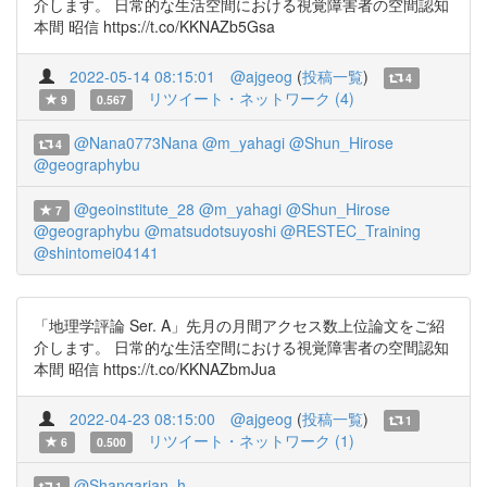
介します。 日常的な生活空間における視覚障害者の空間認知
本間 昭信 https://t.co/KKNAZb5Gsa
2022-05-14 08:15:01
@ajgeog
(
投稿一覧
)
4
リツイート・ネットワーク (4)
9
0.567
@Nana0773Nana
@m_yahagi
@Shun_Hirose
4
@geographybu
@geoinstitute_28
@m_yahagi
@Shun_Hirose
7
@geographybu
@matsudotsuyoshi
@RESTEC_Training
@shintomei04141
「地理学評論 Ser. A」先月の月間アクセス数上位論文をご紹
介します。 日常的な生活空間における視覚障害者の空間認知
本間 昭信 https://t.co/KKNAZbmJua
2022-04-23 08:15:00
@ajgeog
(
投稿一覧
)
1
リツイート・ネットワーク (1)
6
0.500
@Shangarian_h
1