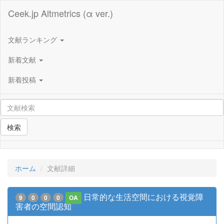
Ceek.jp Altmetrics (α ver.)
文献ランキング
新着文献
新着投稿
検索
ホーム
文献詳細
日常的な生活空間における視覚障
9
0
0
0
OA
害者の空間認知