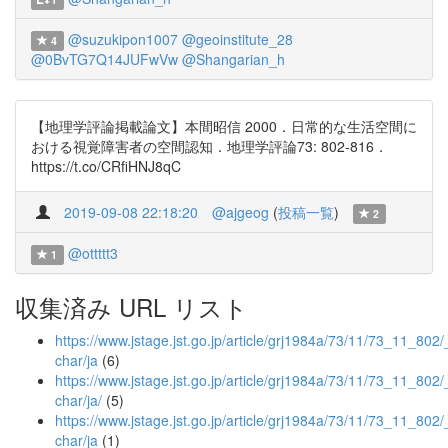
@suzukipon1007
@geoinstitute_28
4
@0BvTG7Q14JUFwVw
@Shangarian_h
【地理学評論掲載論文】本間昭信 2000．日常的な生活空間に
おける視覚障害者の空間認知．地理学評論73: 802-816．
https://t.co/CRfiHNJ8qC
2019-09-08 22:18:20
@ajgeog
(
投稿一覧
)
2
@ottttt3
1
収集済み URL リスト
https://www.jstage.jst.go.jp/article/grj1984a/73/11/73_11_802/_
char/ja
(6)
https://www.jstage.jst.go.jp/article/grj1984a/73/11/73_11_802/_
char/ja/
(5)
https://www.jstage.jst.go.jp/article/grj1984a/73/11/73_11_802/
char/ja
(1)