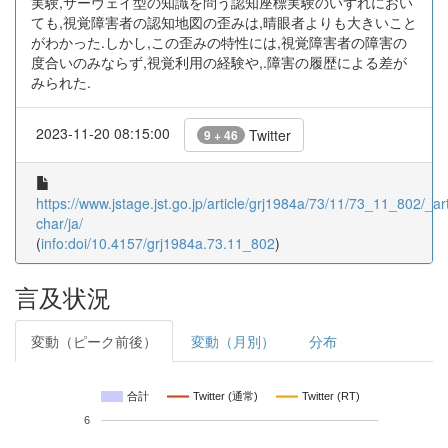
実験,サーヴェイ型の知識を問う認知座標実験のいずれにおい
ても,視覚障害者の認知地図の歪みは,晴眼者よりも大きいこと
がわかった.しかし,この歪みの特性には,視覚障害者の障害の
度合いのみならず,視覚利用の経験や,.障害の履歴による差が
みられた.
2023-11-20 08:15:00
Twitter
9 + 46
https://www.jstage.jst.go.jp/article/grj1984a/73/11/73_11_802/_art
char/ja/
(
info:doi/10.4157/grj1984a.73.11_802
)
言及状況
変動（ピーク前後）
変動（月別）
分布
合計
Twitter (通常)
Twitter (RT)
6