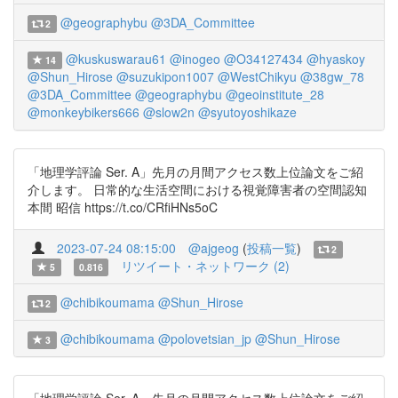
@geographybu
@3DA_Committee
2
@kuskuswarau61
@inogeo
@O34127434
@hyaskoy
14
@Shun_Hirose
@suzukipon1007
@WestChikyu
@38gw_78
@3DA_Committee
@geographybu
@geoinstitute_28
@monkeybikers666
@slow2n
@syutoyoshikaze
「地理学評論 Ser. A」先月の月間アクセス数上位論文をご紹
介します。 日常的な生活空間における視覚障害者の空間認知
本間 昭信 https://t.co/CRfiHNs5oC
2023-07-24 08:15:00
@ajgeog
(
投稿一覧
)
2
リツイート・ネットワーク (2)
5
0.816
@chibikoumama
@Shun_Hirose
2
@chibikoumama
@polovetsian_jp
@Shun_Hirose
3