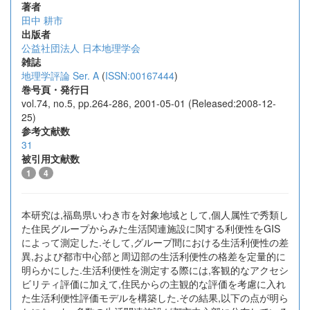
著者
田中 耕市
出版者
公益社団法人 日本地理学会
雑誌
地理学評論 Ser. A
(
ISSN:00167444
)
巻号頁・発行日
vol.74, no.5, pp.264-286, 2001-05-01 (Released:2008-12-
25)
参考文献数
31
被引用文献数
1
4
本研究は,福島県いわき市を対象地域として,個人属性で秀類し
た住民グループからみた生活関連施設に関する利便性をGIS
によって測定した.そして,グループ間における生活利便性の差
異,および都市中心部と周辺部の生活利便性の格差を定量的に
明らかにした.生活利便性を測定する際には,客観的なアクセシ
ビリティ評価に加えて,住民からの主観的な評価を考慮に入れ
た生活利便性評価モデルを構築した.その結果,以下の点が明ら