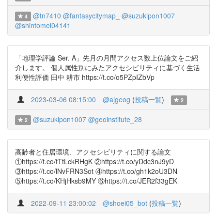
@tn7410
@fantasycitymap_
@suzukipon1007
4
@shintomei04141
「地理学評論 Ser. A」先月の月間アクセス数上位論文をご紹
介します。 個人属性別にみたアクセシビリティに基づく生活
利便性評価 田中 耕市 https://t.co/o5PZpIZbVp
2023-03-06 08:15:00
@ajgeog
(
投稿一覧
)
2
@suzukipon1007
@geoinstitute_28
2
高齢者と住居環境、アクセシビリティに関する論文
①https://t.co/tTtLckRHgK ②https://t.co/yDdc3nJ9yD
③https://t.co/lNvFRN3Sot ④https://t.co/gh1k2oU3DN
⑤https://t.co/KHjHksb9MY ⑥https://t.co/JER2f33gEK
2022-09-11 23:00:02
@shoei05_bot
(
投稿一覧
)