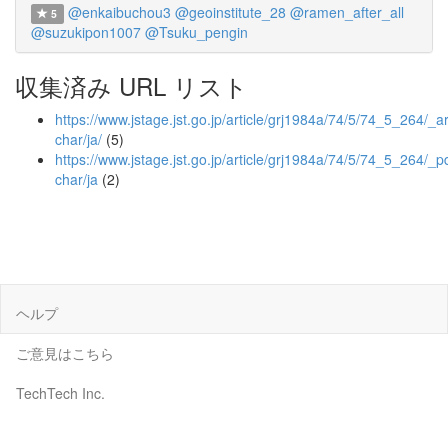
@enkaibuchou3
@geoinstitute_28
@ramen_after_all
5
@suzukipon1007
@Tsuku_pengin
収集済み URL リスト
https://www.jstage.jst.go.jp/article/grj1984a/74/5/74_5_264/_art
char/ja/
(5)
https://www.jstage.jst.go.jp/article/grj1984a/74/5/74_5_264/_pd
char/ja
(2)
ヘルプ
ご意見はこちら
TechTech Inc.