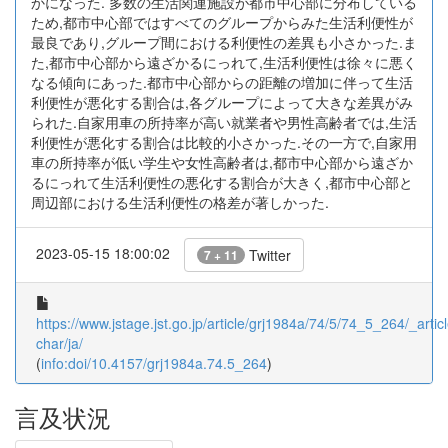
かになった. 多数の生活関連施設が都市中心部に分布している
ため,都市中心部ではすべてのグループからみた生活利便性が
最良であり,グループ間における利便性の差異も小さかった.ま
た,都市中心部から遠ざかるにっれて,生活利便性は徐々に悪く
なる傾向にあった.都市中心部からの距離の増加に伴って生活
利便性が悪化する割合は,各グループによって大きな差異がみ
られた.自家用車の所持率が高い就業者や男性高齢者では,生活
利便性が悪化する割合は比較的小さかった.その一方で,自家用
車の所持率が低い学生や女性高齢者は,都市中心部から遠ざか
るにっれて生活利便性の悪化する割合が大きく,都市中心部と
周辺部における生活利便性の格差が著しかった.
2023-05-15 18:00:02
Twitter
7 + 11
https://www.jstage.jst.go.jp/article/grj1984a/74/5/74_5_264/_articl
char/ja/
(
info:doi/10.4157/grj1984a.74.5_264
)
言及状況