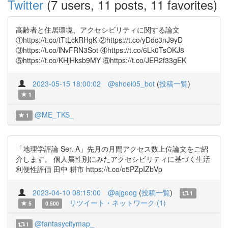
Twitter
(7 users, 11 posts, 11 favorites)
高齢者と住居環境、アクセシビリティに関する論文
①https://t.co/tTtLckRHgK ②https://t.co/yDdc3nJ9yD
③https://t.co/lNvFRN3Sot ④https://t.co/6Lk0TsOKJ8
⑤https://t.co/KHjHksb9MY ⑥https://t.co/JER2f33gEK
2023-05-15 18:00:02
@shoei05_bot
(
投稿一覧
)
1
@ME_TKS_
1
「地理学評論 Ser. A」先月の月間アクセス数上位論文をご紹
介します。 個人属性別にみたアクセシビリティに基づく生活
利便性評価 田中 耕市 https://t.co/o5PZpIZbVp
2023-04-10 08:15:00
@ajgeog
(
投稿一覧
)
1
リツイート・ネットワーク (1)
5
0.500
@fantasycitymap_
1