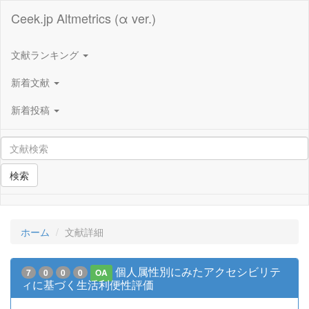
Ceek.jp Altmetrics (α ver.)
文献ランキング
新着文献
新着投稿
検索
ホーム
文献詳細
個人属性別にみたアクセシビリテ
7
0
0
0
OA
ィに基づく生活利便性評価