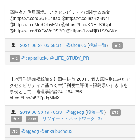
高齢者と住居環境、アクセシビリティに関する論文
①https://t.co/oSGPE4Itao ②https://t.co/lezKizKNhr
③https://t.co/JnrCzbyFVu ④https://t.co/KNELS0Qpht
⑤https://t.co/DXGvVqDSPQ ⑥https://t.co/BjD1SSv6Kx
2021-06-24 05:58:31
@shoei05
(
投稿一覧
)
2
@capitalluck8
@LIFE_STUDY_PR
2
【地理学評論掲載論文】田中耕市 2001．個人属性別にみたア
クセシビリティに基づく生活利便性評価－福島県いわき市を
事例として．地理学評論74: 264-286．
https://t.co/o5PZpJgMMX
2019-06-30 19:40:33
@ajgeog
(
投稿一覧
)
2
リツイート・ネットワーク (2)
7
0.316
@ajgeog
@enkaibuchou3
2