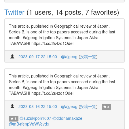
Twitter
(1 users, 14 posts, 7 favorites)
This article, published in Geographical review of Japan,
Series B, is one of the top papers accessed during the last
month. #ajgeog Irrigation Systems in Japan Akira
TABAYASHI https://t.co/2s4zd1Odel
2023-09-17 22:15:00
@ajgeog
(
投稿一覧
)
This article, published in Geographical review of Japan,
Series B, is one of the top papers accessed during the last
month. #ajgeog Irrigation Systems in Japan Akira
TABAYASHI https://t.co/2s4zd1Odel
2023-08-16 22:15:00
@ajgeog
(
投稿一覧
)
3
@suzukipon1007
@dddhamakaze
3
@mB4fenpV8WVevd9