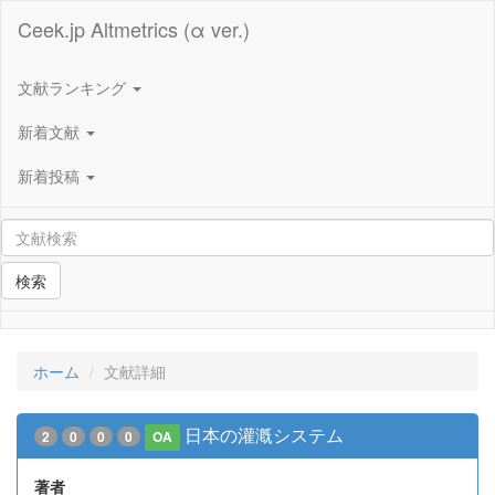
Ceek.jp Altmetrics (α ver.)
文献ランキング
新着文献
新着投稿
検索
ホーム
文献詳細
日本の灌漑システム
2
0
0
0
OA
著者