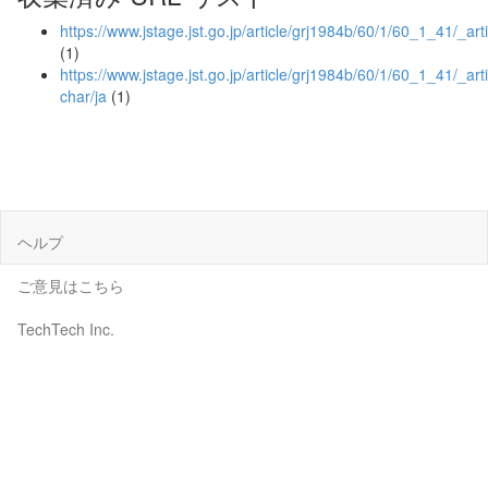
https://www.jstage.jst.go.jp/article/grj1984b/60/1/60_1_41/_arti
(1)
https://www.jstage.jst.go.jp/article/grj1984b/60/1/60_1_41/_arti
char/ja
(1)
ヘルプ
ご意見はこちら
TechTech Inc.