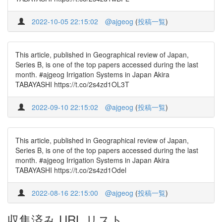
2022-10-05 22:15:02
@ajgeog
(
投稿一覧
)
This article, published in Geographical review of Japan,
Series B, is one of the top papers accessed during the last
month. #ajgeog Irrigation Systems in Japan Akira
TABAYASHI https://t.co/2s4zd1OL3T
2022-09-10 22:15:02
@ajgeog
(
投稿一覧
)
This article, published in Geographical review of Japan,
Series B, is one of the top papers accessed during the last
month. #ajgeog Irrigation Systems in Japan Akira
TABAYASHI https://t.co/2s4zd1Odel
2022-08-16 22:15:00
@ajgeog
(
投稿一覧
)
収集済み URL リスト