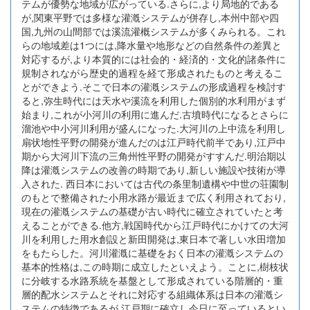
テムが優勢な地域が広がっている.さらに,より局地的である
が,関東平野では多様な灌漑システムが併存し,本州中部や四
国,九州の山間部では溪流灌概システムが多くみられる。これ
らの地域差は1つには,降水量や地形などの自然条件の差異と
対応するが,より本質的には社会的・経済的・文化的諸条件に
規制されながら歴史的過程を経て形成されたものと考えるこ
とができよう.そこで日本の灌漑システムの形成過程を検討す
ると,弥生時代には天水や溪流を利用した個別的水利用がまず
始まり,これが小河川の利用に進んだ.古墳時代になるとさらに
溜池や中小河川利用が盛んになった.大河川の上中流を利用し
扇状地性平野の開発が進んだのは江戸時代前半であり,江戸中
期から大河川下流の三角州性平野の開発がすすんだ.明治期以
降は灌漑システムの改善の時期であり,新しい施設や技術が導
入された. 西日本においては古代の条里制遺構や中世の荘園制
のもとで整備された小用水路が最近まで広く利用されており,
現在の灌漑システムの基礎が古い時代に確立されていたと考
えることができる.他方,戦国時代から江戸時代にかけての大河
川を利用した用水創設と新田開発は,東日本で著しい水田増加
をもたらした。河川灌漑に基礎をおく日本の灌漑システムの
基本的性格は,この時期に成立したといえよう。ことに,樹枝状
に分岐する水路系統を基盤として形成されている階層的・重
層的配水システムとそれに対応する組織体系は日本の灌漑シ
ステムの特徴であるが,江戸期に確立し今日に至っているとい