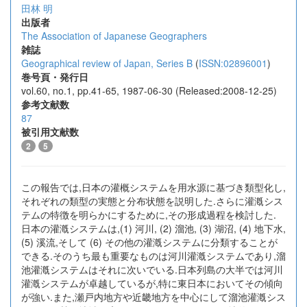
田林 明
出版者
The Association of Japanese Geographers
雑誌
Geographical review of Japan, Series B
(
ISSN:02896001
)
巻号頁・発行日
vol.60, no.1, pp.41-65, 1987-06-30 (Released:2008-12-25)
参考文献数
87
被引用文献数
2
5
この報告では,日本の灌概システムを用水源に基づき類型化し,
それぞれの類型の実態と分布状態を説明した.さらに灌漑シス
テムの特徴を明らかにするために,その形成過程を検討した.
日本の灌漑システムは,(1) 河川, (2) 溜池, (3) 湖沼, (4) 地下水,
(5) 溪流,そして (6) その他の灌漑システムに分類することが
できる.そのうち最も重要なものは河川灌漑システムであり,溜
池灌漑システムはそれに次いでいる.日本列島の大半では河川
灌漑システムが卓越しているが,特に東日本においてその傾向
が強い.また,瀬戸内地方や近畿地方を中心にして溜池灌漑シス