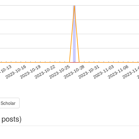
2023-11-03
2023-11-06
2023-11
-10-13
2
2023-10-16
2023-10-19
2023-10-22
2023-10-25
2023-10-28
2023-10-31
 Scholar
 posts)