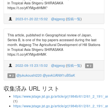
in Tropical Asia Shigeru SHIRASAKA
https://t.co/yKYMgv8HMK"
2023-01-20 22:15:02
@ajgeog
(
投稿一覧
)
This article, published in Geographical review of Japan,
Series B, is one of the top papers accessed during the last
month. #ajgeog The Agricultural Development of Hill Stations
in Tropical Asia Shigeru SHIRASAKA
https://t.co/yKYMgv8HMK
2022-09-15 23:15:02
@ajgeog
(
投稿一覧
)
2
@jukukoushi220
@ysvkUAN9f1uBSaK
2
収集済み URL リスト
https://www.jstage.jst.go.jp/article/grj1984b/61/2/61_2_191/_ar
(1)
https://www.jstage.jst.go.jp/article/grj1984b/61/2/61_2_191/_art