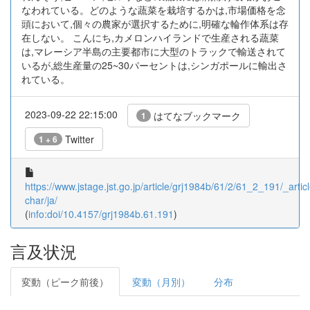
なわれている。どのような蔬菜を栽培するかは,市場価格を念
頭において,個々の農家が選択するために,明確な輪作体系は存
在しない。 こんにち,カメロンハイランドで生産される蔬菜
は,マレーシア半島の主要都市に大型のトラックで輸送されて
いるが,総生産量の25~30パーセントは,シンガポールに輸出さ
れている。
2023-09-22 22:15:00
はてなブックマーク
1
Twitter
1 + 6
https://www.jstage.jst.go.jp/article/grj1984b/61/2/61_2_191/_articl
char/ja/
(
info:doi/10.4157/grj1984b.61.191
)
言及状況
変動（ピーク前後）
変動（月別）
分布