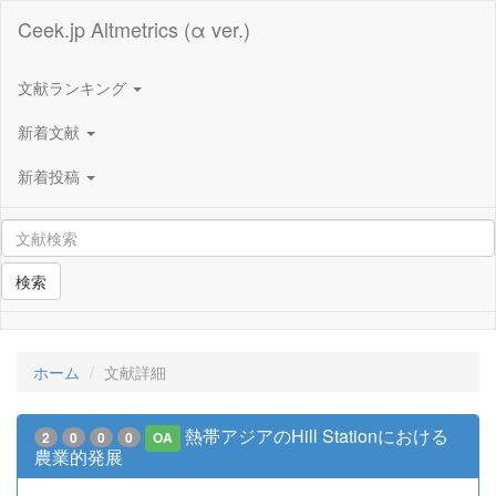
Ceek.jp Altmetrics (α ver.)
文献ランキング
新着文献
新着投稿
検索
ホーム
文献詳細
熱帯アジアのHill Stationにおける
2
0
0
0
OA
農業的発展