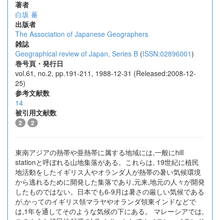
著者
白坂 蕃
出版者
The Association of Japanese Geographers
雑誌
Geographical review of Japan, Series B
(
ISSN:02896001
)
巻号頁・発行日
vol.61, no.2, pp.191-211, 1988-12-31 (Released:2008-12-
25)
参考文献数
14
被引用文献数
2
2
東南アジアの熱帯や亜熱帯に属する地域には,一般にhill
stationと呼ぼれる山地集落がある。これらは, 19世紀に植民
地活動をしたイギリス人やオランダ人が熱帯の暑い気候環境
から逃れるために開発した集落であり,元来,地元の人々が開発
したものではない。日本でも6-9月は暑さの厳しい気候である
が,かってのイギリス領マラヤやオランダ領東インドなどで
は,1年を通してそのような気候の下にある。 マレーシアでは,