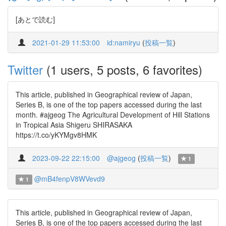
[あとで読む]
2021-01-29 11:53:00
id:namiryu
(
投稿一覧
)
Twitter
(1 users, 5 posts, 6 favorites)
This article, published in Geographical review of Japan,
Series B, is one of the top papers accessed during the last
month. #ajgeog The Agricultural Development of Hill Stations
in Tropical Asia Shigeru SHIRASAKA
https://t.co/yKYMgv8HMK
2023-09-22 22:15:00
@ajgeog
(
投稿一覧
)
1
@mB4fenpV8WVevd9
1
This article, published in Geographical review of Japan,
Series B, is one of the top papers accessed during the last