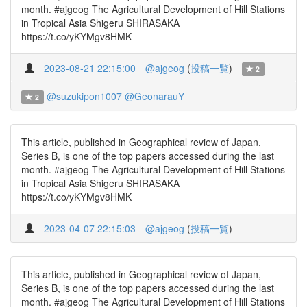
month. #ajgeog The Agricultural Development of Hill Stations
in Tropical Asia Shigeru SHIRASAKA
https://t.co/yKYMgv8HMK
2023-08-21 22:15:00
@ajgeog
(
投稿一覧
)
2
@suzukipon1007
@GeonarauY
2
This article, published in Geographical review of Japan,
Series B, is one of the top papers accessed during the last
month. #ajgeog The Agricultural Development of Hill Stations
in Tropical Asia Shigeru SHIRASAKA
https://t.co/yKYMgv8HMK
2023-04-07 22:15:03
@ajgeog
(
投稿一覧
)
This article, published in Geographical review of Japan,
Series B, is one of the top papers accessed during the last
month. #ajgeog The Agricultural Development of Hill Stations