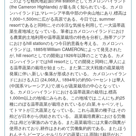
このような植民地起源のhill stationとしてカメロンハイランド
(the Cameron Highlands) が最も良く知られている。カメロ
ンハイランドは,マレーシア半島中部の中央山地にあり,標高は
1,000~1,500mに広がる高原である。今日では, summer
resortであると同時に,その冷涼な気候を利用して,一大温帯蔬
菜生産地域となっている。筆者はカメロンハイランドにおけ
る農業的土地利用や温帯蔬菜栽培の特色を分析し,熱帯アジア
におけるhill stationのもつ今日的意義を考える。 カメロンハ
イランドは, 1885年William CAMERONによって発見された
が, hill resortとしての開発は1926年以降のことである。カメ
ロンハイランドではhill resortとしての開発と同時に,華人によ
る温帯蔬菜の栽培が始まった。また第二次大戦後の疏菜栽培
発展に伴い,新しい集落が形成されている。 カメロンハイラン
ドにおける人口 (24,068人, 1894年)の約50パーセントは華人
(中国系マレーシア人)で,彼らが蔬菜栽培の中心となってい
る。カメロンハイランドにおける温帯蔬菜の栽培は,標高
1,000m以上の地域にみられる。この地域では,こんにち,約25
種にのぼる温帯蔬菜が栽培されているが,白菜,キャベツ,そし
てトマトが三大蔬菜となっている。これら蔬菜の種子は,その
殆どが日本から供給されている。 蔬菜栽培農家における労働
力は,殆どが家族のみである。また蔬菜栽培には大量の鶏糞が
使用されており,耕作はきわめて労働集約的である。また,ほう
れんそう,ピーマン,セルリなどの蔬菜には,雨除け栽培がおこ