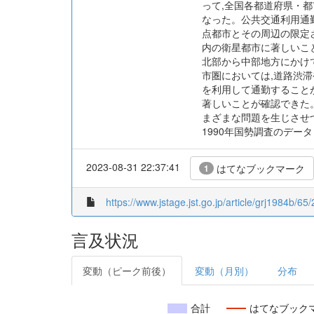
って,全国各都道府県・
なった。公共交通利用通
点都市とその周辺の限定
内の衛星都市に著しいこ
北部から中部地方にかけ
市圏においては,道路渋
を利用して通勤すること
著しいことが確認できた
まざまな問題を生じさせ
1990年国勢調査のデー
2023-08-31 22:37:41
はてなブックマーク
1
https://www.jstage.jst.go.jp/article/grj1984b/65
言及状況
変動（ピーク前後）
変動（月別）
分布
合計
はてなブック