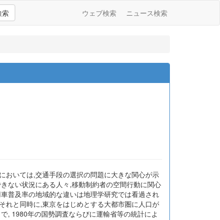
検索
ウェブ検索
ニュース検索
においては,交通手段の選択の問題に大きな関心が示
できない状況にある人々,移動制約者の空間行動に関心
用車普及率の地域的な違いは地理学研究では看過され
それと同時に,東京をはじめとする大都市圏に人口が
, 1980年の国勢調査ならびに運輸省等の統計によ