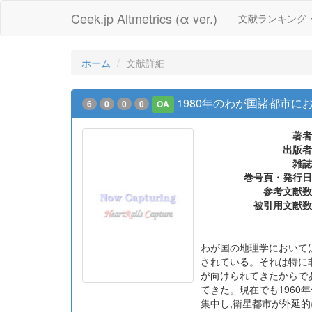
Ceek.jp Altmetrics (α ver.)
文献ランキング
ホーム
文献詳細
1980年のわが国諸都市
6
0
0
0
OA
著者
出版者
雑誌
巻号頁・発行日
参考文献数
被引用文献数
わが国の地理学において
されている。それは特に
が向けられてきたからで
てきた。現在でも196
集中し,衛星都市が外延的