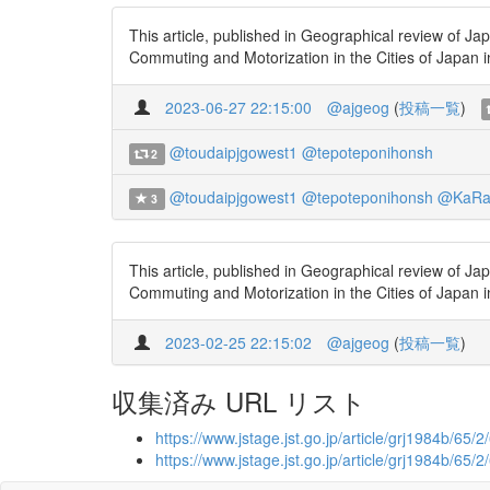
This article, published in Geographical review of J
Commuting and Motorization in the Cities of Japan
2023-06-27 22:15:00
@ajgeog
(
投稿一覧
)
@toudaipjgowest1
@tepoteponihonsh
2
@toudaipjgowest1
@tepoteponihonsh
@KaRa
3
This article, published in Geographical review of J
Commuting and Motorization in the Cities of Japan
2023-02-25 22:15:02
@ajgeog
(
投稿一覧
)
収集済み URL リスト
https://www.jstage.jst.go.jp/article/grj1984b/65/
https://www.jstage.jst.go.jp/article/grj1984b/65/2