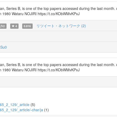
apan, Series B, is one of the top papers accessed during the last month
 in 1980 Wataru NOJIRI https://t.co/KObWMvKPxJ
リツイート・ネットワーク (2)
2
4
0.816
Su0
apan, Series B, is one of the top papers accessed during the last month
 in 1980 Wataru NOJIRI https://t.co/KObWMvKPxJ
2/65_2_129/_article
(5)
/65_2_129/_article/-char/ja
(1)