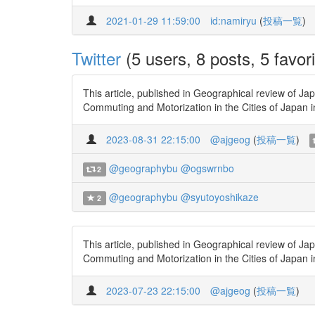
2021-01-29 11:59:00
id:namiryu
(
投稿一覧
)
Twitter
(5 users, 8 posts, 5 favori
This article, published in Geographical review of J
Commuting and Motorization in the Cities of Japan
2023-08-31 22:15:00
@ajgeog
(
投稿一覧
)
@geographybu
@ogswrnbo
2
@geographybu
@syutoyoshikaze
2
This article, published in Geographical review of J
Commuting and Motorization in the Cities of Japan
2023-07-23 22:15:00
@ajgeog
(
投稿一覧
)