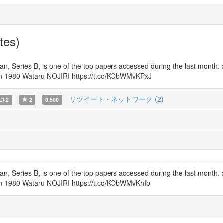
tes)
apan, Series B, is one of the top papers accessed during the last month
 in 1980 Wataru NOJIRI https://t.co/KObWMvKPxJ
リツイート・ネットワーク (2)
2
2
0.500
apan, Series B, is one of the top papers accessed during the last month
 in 1980 Wataru NOJIRI https://t.co/KObWMvKhIb