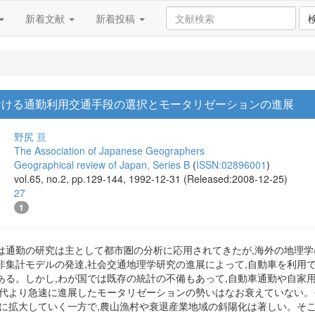
新着文献
新着投稿
における通勤利用交通手段の選択とモータリゼーションの進展
野尻 亘
The Association of Japanese Geographers
Geographical review of Japan, Series B
(
ISSN:02896001
)
vol.65, no.2, pp.129-144, 1992-12-31 (Released:2008-12-25)
27
1
は通勤の研究は主として都市圏の分析に応用されてきたが,海外の地理学
非集計モデルの発達,社会交通地理学研究の進展によって,自動車を利用
ある。しかし,わが国では既存の統計の不備もあって,自動車通勤や自家
0年代より急速に進展したモータリゼーションの勢いはなお衰えていない。
に拡大していく一方で,農山漁村や衰退産業地域の斜陽化は著しい。そこで