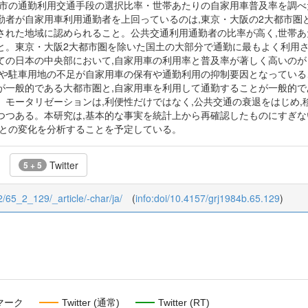
都市の通勤利用交通手段の選択比率・世帯あたりの自家用車普及率を調
勤者が自家用車利用通勤者を上回っているのは,東京・大阪の2大都市圏
された地域に認められること。公共交通利用通勤者の比率が高く,世帯あ
と。東京・大阪2大都市圏を除いた国土の大部分で通勤に最もよく利用さ
ての日本の中央部において,自家用車の利用率と普及率が著しく高いのが
滞や駐車用地の不足が自家用車の保有や通勤利用の抑制要因となっている
が一般的である大都市圏と,自家用車を利用して通勤することが一般的
。モータリゼーションは,利便性だけではなく,公共交通の衰退をはじめ
つつある。本研究は,基本的な事実を統計上から再確認したものにすぎな
タとの変化を分析することを予定している。
Twitter
5 + 5
/2/65_2_129/_article/-char/ja/
(
info:doi/10.4157/grj1984b.65.129
)
マーク
Twitter (通常)
Twitter (RT)