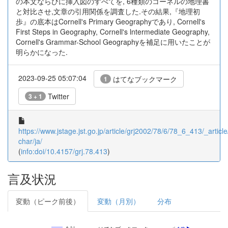
の本文ならびに挿入図のすべてを, 6種類のコーネルの地理書
と対比させ,文章の引用関係を調査した.その結果,『地理初
歩』の底本はCornell's Primary Geographyであり, Cornell's
First Steps in Geography, Cornell's lntermediate Geography,
Cornell's Grammar-School Geographyを補足に用いたことが
明らかになった.
2023-09-25 05:07:04
はてなブックマーク
1
Twitter
3 + 1
https://www.jstage.jst.go.jp/article/grj2002/78/6/78_6_413/_article
char/ja/
(
info:doi/10.4157/grj.78.413
)
言及状況
変動（ピーク前後）
変動（月別）
分布