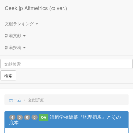
Ceek.jp Altmetrics (α ver.)
文献ランキング
新着文献
新着投稿
検索
ホーム
文献詳細
師範学校編纂『地理初歩』とその
4
0
0
0
OA
底本