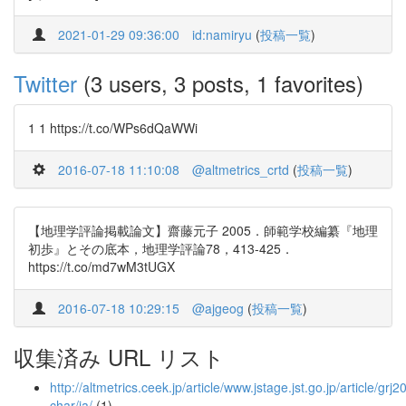
2021-01-29 09:36:00
id:namiryu
(
投稿一覧
)
Twitter
(3 users, 3 posts, 1 favorites)
1 1 https://t.co/WPs6dQaWWi
2016-07-18 11:10:08
@altmetrics_crtd
(
投稿一覧
)
【地理学評論掲載論文】齋藤元子 2005．師範学校編纂『地理
初歩』とその底本，地理学評論78，413-425．
https://t.co/md7wM3tUGX
2016-07-18 10:29:15
@ajgeog
(
投稿一覧
)
収集済み URL リスト
http://altmetrics.ceek.jp/article/www.jstage.jst.go.jp/article/gr
char/ja/
(1)