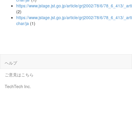
https://www.jstage.jst.go.jp/article/grj2002/78/6/78_6_413/_arti
(2)
https://www.jstage.jst.go.jp/article/grj2002/78/6/78_6_413/_arti
char/ja
(1)
ヘルプ
ご意見はこちら
TechTech Inc.