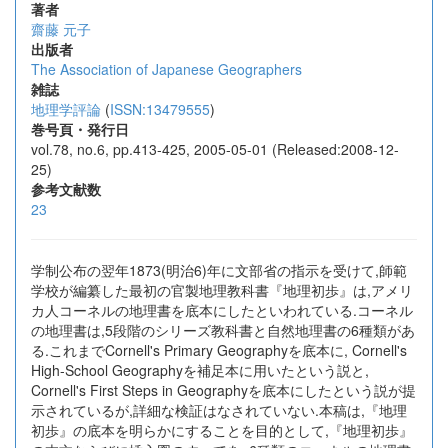
著者
齋藤 元子
出版者
The Association of Japanese Geographers
雑誌
地理学評論
(
ISSN:13479555
)
巻号頁・発行日
vol.78, no.6, pp.413-425, 2005-05-01 (Released:2008-12-
25)
参考文献数
23
学制公布の翌年1873(明治6)年に文部省の指示を受けて,師範
学校が編纂した最初の官製地理教科書『地理初歩』は,アメリ
カ人コーネルの地理書を底本にしたといわれている.コーネル
の地理書は,5段階のシリーズ教科書と自然地理書の6種類があ
る.これまでCornell's Primary Geographyを底本に, Cornell's
High-School Geographyを補足本に用いたという説と,
Cornell's First Steps in Geographyを底本にしたという説が提
示されているが,詳細な検証はなされていない.本稿は,『地理
初歩』の底本を明らかにすることを目的として,『地理初歩』