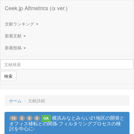
Ceek.jp Altmetrics (α ver.)
文献ランキング
新着文献
新着投稿
検索
ホーム
文献詳細
横浜みなとみらい21地区の開発と
15
0
0
0
OA
オフィス移転との関係-フィルタリングプロセスの検
討を中心に-