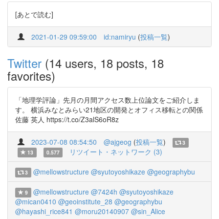
[あとで読む]
2021-01-29 09:59:00
id:namiryu
(
投稿一覧
)
Twitter
(14 users, 18 posts, 18
favorites)
「地理学評論」先月の月間アクセス数上位論文をご紹介しま
す。 横浜みなとみらい21地区の開発とオフィス移転との関係
佐藤 英人 https://t.co/Z3alS6oR8z
2023-07-08 08:54:50
@ajgeog
(
投稿一覧
)
3
リツイート・ネットワーク (3)
13
0.577
@mellowstructure
@syutoyoshikaze
@geographybu
3
@mellowstructure
@7424h
@syutoyoshikaze
9
@mican0410
@geoinstitute_28
@geographybu
@hayashi_rice841
@moru20140907
@sin_Alice