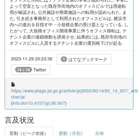
よって空室となった既存市街地内のオフィスビルでは用途転
用が確認され, 公共施設や商業施設への転用が認められた. ま
た, 引き続き事務所として利用されたオフィスビルは, 横浜市
内への進出を目指す中・小規模企業の受け皿となっている. し
たがって, 大規模オフィス開発事業に伴うオフィス移転は, テ
ナント企業の連鎖移動を誘発させ, 結果的には, 既存市街地の
オフィスビルに入居するテナント企業の選別格下げが起る.
2023-11-29 20:23:36
はてなブックマーク
1
Twitter
14 + 18
https://www.jstage.jst.go.jp/article/grj2002/80/14/80_14_907/_artic
char/ja/
(
info:doi/10.4157/grj.80.907
)
言及状況
変動（ピーク前後）
変動（月別）
分布