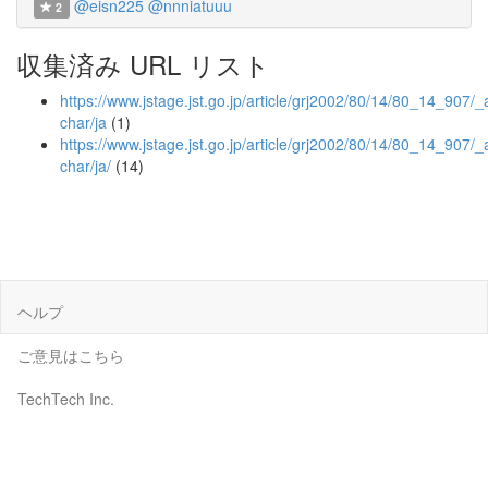
@eisn225
@nnniatuuu
2
収集済み URL リスト
https://www.jstage.jst.go.jp/article/grj2002/80/14/80_14_907/_a
char/ja
(1)
https://www.jstage.jst.go.jp/article/grj2002/80/14/80_14_907/_a
char/ja/
(14)
ヘルプ
ご意見はこちら
TechTech Inc.