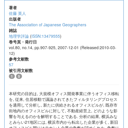
著者
佐藤 英人
出版者
The Association of Japanese Geographers
雑誌
地理学評論
(
ISSN:13479555
)
巻号頁・発行日
vol.80, no.14, pp.907-925, 2007-12-01 (Released:2010-03-
12)
参考文献数
57
被引用文献数
1
5
本研究の目的は, 大規模オフィス開発事業に伴うオフィス移転
を, 従来, 住居移動で議論されてきたフィルタリングプロセス
を適用して分析し, 新たに供給されるオフィスビルが, 既存市
街地内のオフィスビルに対して, 不動産経営上, どのような影
響を与えるのかを解明することである. 分析の結果, 横浜みな
とみらい21地区には, 横浜市内から転出した企業が多く, 新旧
オフィスビル間にはテナント企業の争奪が認められた. 争奪に