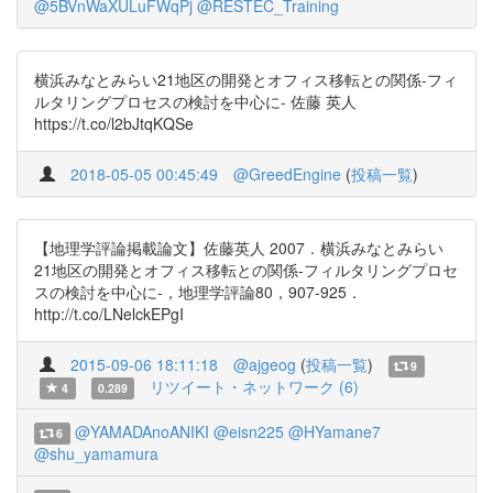
@5BVnWaXULuFWqPj
@RESTEC_Training
横浜みなとみらい21地区の開発とオフィス移転との関係-フィ
ルタリングプロセスの検討を中心に- 佐藤 英人
https://t.co/l2bJtqKQSe
2018-05-05 00:45:49
@GreedEngine
(
投稿一覧
)
【地理学評論掲載論文】佐藤英人 2007．横浜みなとみらい
21地区の開発とオフィス移転との関係-フィルタリングプロセ
スの検討を中心に-，地理学評論80，907-925．
http://t.co/LNelckEPgI
2015-09-06 18:11:18
@ajgeog
(
投稿一覧
)
9
リツイート・ネットワーク (6)
4
0.289
@YAMADAnoANIKI
@eisn225
@HYamane7
6
@shu_yamamura