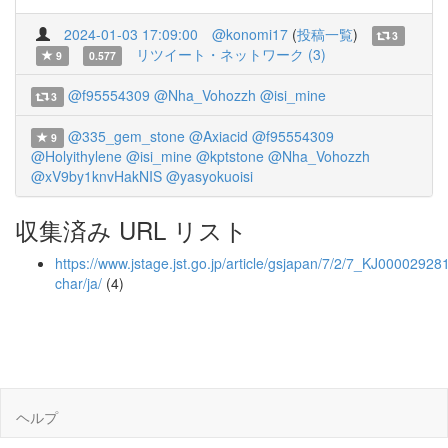
2024-01-03 17:09:00
@konomi17
(
投稿一覧
)
3
リツイート・ネットワーク (3)
9
0.577
@f95554309
@Nha_Vohozzh
@isi_mine
3
@335_gem_stone
@Axiacid
@f95554309
9
@Holyithylene
@isi_mine
@kptstone
@Nha_Vohozzh
@xV9by1knvHakNIS
@yasyokuoisi
収集済み URL リスト
https://www.jstage.jst.go.jp/article/gsjapan/7/2/7_KJ000029281
char/ja/
(4)
ヘルプ