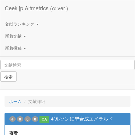
Ceek.jp Altmetrics (α ver.)
文献ランキング
新着文献
新着投稿
検索
ホーム
文献詳細
ギルソン鉄型合成エメラルド
4
0
0
0
OA
著者