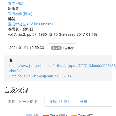
堀内 信雄
出版者
宝石学会(日本)
雑誌
宝石学会誌
(
ISSN:03855090
)
巻号頁・発行日
vol.7, no.2, pp.57, 1980-12-15 (Released:2017-01-16)
2024-01-04 19:59:33
Twitter
4 + 9
https://www.jstage.jst.go.jp/article/gsjapan/7/2/7_KJ00002928135/
char/ja/
(
info:doi/10.14915/gsjapan.7.2_57_1
)
言及状況
変動（ピーク前後）
変動（月別）
分布
合計
Twitter (通常)
Twitter (RT)