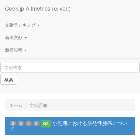
Ceek.jp Altmetrics (α ver.)
文献ランキング
新着文献
新着投稿
検索
ホーム
文献詳細
小児期における原発性肺癌につい
2
0
0
0
OA
て