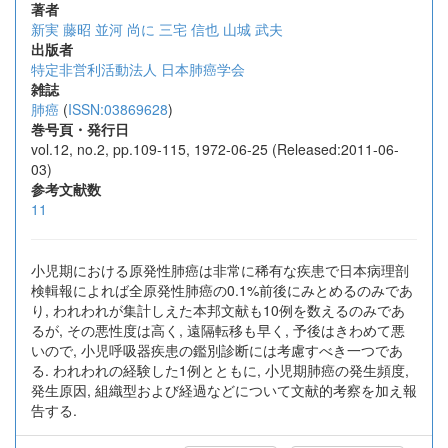
著者
新実 藤昭
並河 尚に
三宅 信也
山城 武夫
出版者
特定非営利活動法人 日本肺癌学会
雑誌
肺癌
(
ISSN:03869628
)
巻号頁・発行日
vol.12, no.2, pp.109-115, 1972-06-25 (Released:2011-06-
03)
参考文献数
11
小児期における原発性肺癌は非常に稀有な疾患で日本病理剖
検輯報によれば全原発性肺癌の0.1%前後にみとめるのみであ
り, われわれが集計しえた本邦文献も10例を数えるのみであ
るが, その悪性度は高く, 遠隔転移も早く, 予後はきわめて悪
いので, 小児呼吸器疾患の鑑別診断には考慮すべき一つであ
る. われわれの経験した1例とともに, 小児期肺癌の発生頻度,
発生原因, 組織型および経過などについて文献的考察を加え報
告する.