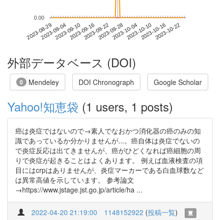
0.00
2023-10-16
2023-08-29
2023-09-16
2023-10-04
2023-10-22
2023-09-04
2023-09-22
2023-10-10
2023-09-10
2023-09-28
外部データベース (DOI)
Mendeley
DOI Chronograph
Google Scholar
0
Yahoo!知恵袋
(1 users, 1 posts)
癌は炎症ではないので→素人でなおかつ消化器の癌のみの知
識であっているか分かりませんが...。癌自体は炎症でないの
で炎症反応は出てきませんが、癌がひどくなれば癌細胞の周
りで炎症が起きることはよくあります。 例えば血液検査の項
目にはcrpはありませんが、炎症マーカーである白血球数など
は異常高値を示しています。 参考論文
→https://www.jstage.jst.go.jp/article/ha ...
2022-04-20 21:19:00
1148152922
(
投稿一覧
)