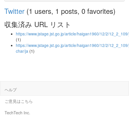
Twitter
(1 users, 1 posts, 0 favorites)
収集済み URL リスト
https://www.jstage.jst.go.jp/article/haigan1960/12/2/12_2_109
(1)
https://www.jstage.jst.go.jp/article/haigan1960/12/2/12_2_109/
char/ja
(1)
ヘルプ
ご意見はこちら
TechTech Inc.