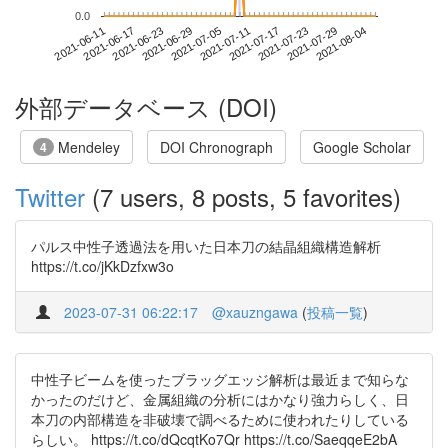
0.0
2021-07-29
2021-06-11
2021-06-29
2021-07-17
2021-08-04
2021-06-17
2021-07-05
2021-07-23
2021-06-23
2021-07-11
外部データベース (DOI)
Mendeley
DOI Chronograph
Google Scholar
4
Twitter
(7 users, 8 posts, 5 favorites)
パルス中性子透過法を用いた日本刀の結晶組織構造解析
https://t.co/jKkDzfxw3o
2023-07-31 06:22:17
@xauzngawa
(
投稿一覧
)
中性子ビームを使ったブラッグエッジ解析は最近まで知らな
かったのだけど、金属組織の分析にはかなり強力らしく、日
本刀の内部構造を非破壊で調べるために使われたりしている
らしい。 https://t.co/dQcqtKo7Qr https://t.co/SaeqqeE2bA