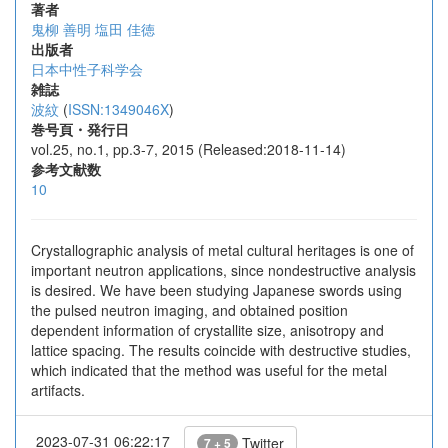
著者
鬼柳 善明
塩田 佳徳
出版者
日本中性子科学会
雑誌
波紋
(
ISSN:1349046X
)
巻号頁・発行日
vol.25, no.1, pp.3-7, 2015 (Released:2018-11-14)
参考文献数
10
Crystallographic analysis of metal cultural heritages is one of
important neutron applications, since nondestructive analysis
is desired. We have been studying Japanese swords using
the pulsed neutron imaging, and obtained position
dependent information of crystallite size, anisotropy and
lattice spacing. The results coincide with destructive studies,
which indicated that the method was useful for the metal
artifacts.
2023-07-31 06:22:17
Twitter
7 + 5