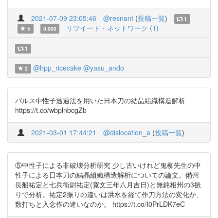
2021-07-09 23:05:46
@resnant
(
投稿一覧
)
1
リツイート・ネットワーク (1)
5
0.000
1
@hpp_ricecake
@yasu_ando
2
パルス中性子透過法を用いた日本刀の結晶組織構造解析
https://t.co/wbplnbcgZb
2021-03-01 17:44:21
@dislocation_a
(
投稿一覧
)
⑤中性子による非破壊分析研究 少し古いけれど鬼柳先生の中
性子による日本刀の結晶組織構造解析についての論文。備州
長船祐定と七兵衛尉祐定(寛文三年八月吉日)と無銘相州の3振
りで分析。祐定2振りの違いは洪水を経て作刀方法の変化か、
数打ちと入念作の違いなのか。 https://t.co/I0PrLDK7eC