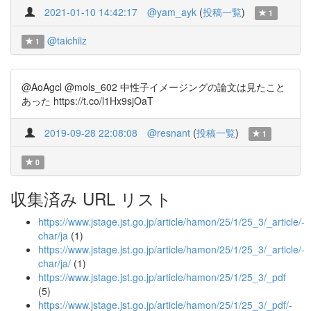
2021-01-10 14:42:17
@yam_ayk
(
投稿一覧
)
1
@taichiiz
1
@AoAgcl @mols_602 中性子イメージングの論文は見たこと
あった https://t.co/l1Hx9sjOaT
2019-09-28 22:08:08
@resnant
(
投稿一覧
)
1
0
収集済み URL リスト
https://www.jstage.jst.go.jp/article/hamon/25/1/25_3/_article/-
char/ja
(1)
https://www.jstage.jst.go.jp/article/hamon/25/1/25_3/_article/-
char/ja/
(1)
https://www.jstage.jst.go.jp/article/hamon/25/1/25_3/_pdf
(5)
https://www.jstage.jst.go.jp/article/hamon/25/1/25_3/_pdf/-