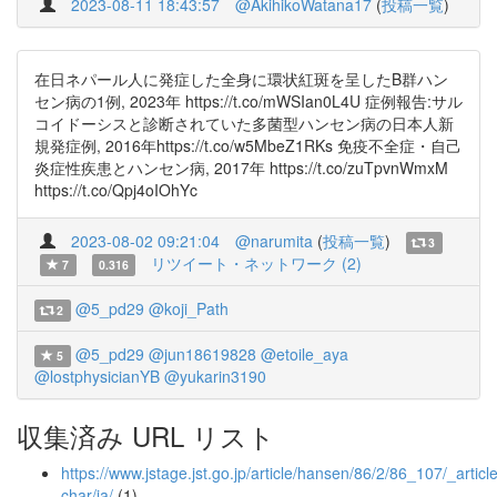
2023-08-11 18:43:57
@AkihikoWatana17
(
投稿一覧
)
在日ネパール人に発症した全身に環状紅斑を呈したB群ハン
セン病の1例, 2023年 https://t.co/mWSIan0L4U 症例報告:サル
コイドーシスと診断されていた多菌型ハンセン病の日本人新
規発症例, 2016年https://t.co/w5MbeZ1RKs 免疫不全症・自己
炎症性疾患とハンセン病, 2017年 https://t.co/zuTpvnWmxM
https://t.co/Qpj4oIOhYc
2023-08-02 09:21:04
@narumita
(
投稿一覧
)
3
リツイート・ネットワーク (2)
7
0.316
@5_pd29
@koji_Path
2
@5_pd29
@jun18619828
@etoile_aya
5
@lostphysicianYB
@yukarin3190
収集済み URL リスト
https://www.jstage.jst.go.jp/article/hansen/86/2/86_107/_article
char/ja/
(1)