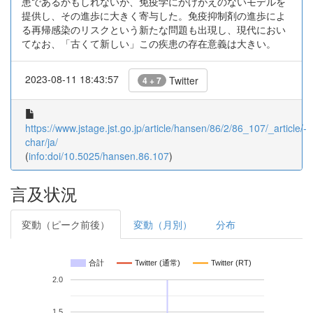
患であるかもしれないが、免疫学にかけがえのないモデルを
提供し、その進歩に大きく寄与した。免疫抑制剤の進歩によ
る再帰感染のリスクという新たな問題も出現し、現代におい
てなお、「古くて新しい」この疾患の存在意義は大きい。
2023-08-11 18:43:57
Twitter
4 + 7
https://www.jstage.jst.go.jp/article/hansen/86/2/86_107/_article/-
char/ja/
(
info:doi/10.5025/hansen.86.107
)
言及状況
変動（ピーク前後）
変動（月別）
分布
合計
Twitter (通常)
Twitter (RT)
2.0
1.5