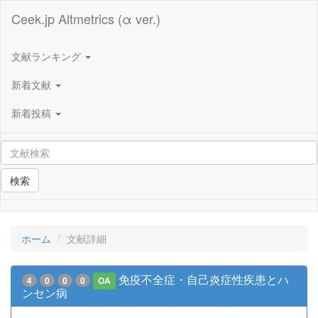
Ceek.jp Altmetrics (α ver.)
文献ランキング
新着文献
新着投稿
検索
ホーム
文献詳細
免疫不全症・自己炎症性疾患とハ
4
0
0
0
OA
ンセン病