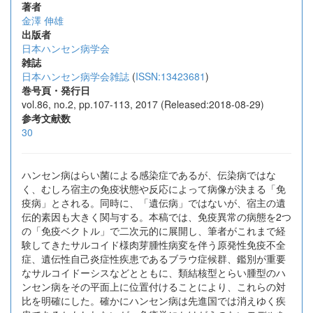
著者
金澤 伸雄
出版者
日本ハンセン病学会
雑誌
日本ハンセン病学会雑誌
(
ISSN:13423681
)
巻号頁・発行日
vol.86, no.2, pp.107-113, 2017 (Released:2018-08-29)
参考文献数
30
ハンセン病はらい菌による感染症であるが、伝染病ではな
く、むしろ宿主の免疫状態や反応によって病像が決まる「免
疫病」とされる。同時に、「遺伝病」ではないが、宿主の遺
伝的素因も大きく関与する。本稿では、免疫異常の病態を2つ
の「免疫ベクトル」で二次元的に展開し、筆者がこれまで経
験してきたサルコイド様肉芽腫性病変を伴う原発性免疫不全
症、遺伝性自己炎症性疾患であるブラウ症候群、鑑別が重要
なサルコイドーシスなどとともに、類結核型とらい腫型のハ
ンセン病をその平面上に位置付けることにより、これらの対
比を明確にした。確かにハンセン病は先進国では消えゆく疾