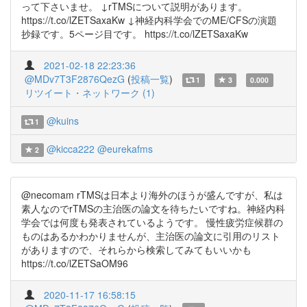
って下さいませ。 ↓rTMSについて説明があります。
https://t.co/lZETSaxaKw ↓神経内科学会でのME/CFSの演題
抄録です。5ページ目です。 https://t.co/lZETSaxaKw
2021-02-18 22:23:36
@MDv7T3F2876QezG
(
投稿一覧
)
1
3
0.000
リツイート・ネットワーク (1)
@kuins
1
@kicca222
@eurekafms
2
@necomam rTMSは日本より海外のほうが盛んですが、私は
素人なのでrTMSの主治医の論文を待ちたいですね。神経内科
学会では何度も発表されているようです。 慢性疲労症候群の
ものはあるかわかりませんが、主治医の論文に引用のリスト
がありますので、それらから検索してみてもいいかも
https://t.co/lZETSaOM96
2020-11-17 16:58:15