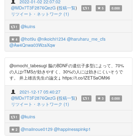
2022-01-02 22:07:02
@MDv7T3F2876QezG
(
投稿一覧
)
1
5
0.000
リツイート・ネットワーク (1)
@kuins
1
@hot9u
@nikoichi1234
@haruharu_me_cfs
4
@Aw4Qnwa03WzaXqw
@omochi_tabesugi 脳のBDNFの遺伝子多型によって、70%
の人はrTMSが効きやすく、30%の人には効きにくいそうで
す。 井上雄吉先生の論文↓ https://t.co/lZETSaOM96
2021-12-17 05:40:27
@MDv7T3F2876QezG
(
投稿一覧
)
1
3
0.000
リツイート・ネットワーク (1)
@kuins
1
@maiinoue0129
@happinesspinkp1
2