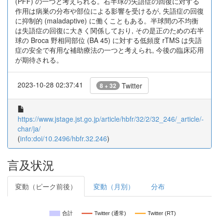
(PFF) の一つと考えられる。右半球の失語症の回復に対する
作用は病巣の分布や部位による影響を受けるが, 失語症の回復
に抑制的 (maladaptive) に働くこともある。半球間の不均衡
は失語症の回復に大きく関係しており, その是正のための右半
球の Broca 野相同部位 (BA 45) に対する低頻度 rTMS は失語
症の安全で有用な補助療法の一つと考えられ, 今後の臨床応用
が期待される。
2023-10-28 02:37:41
Twitter
8 + 32
https://www.jstage.jst.go.jp/article/hbfr/32/2/32_246/_article/-
char/ja/
(
info:doi/10.2496/hbfr.32.246
)
言及状況
変動（ピーク前後）
変動（月別）
分布
合計
Twitter (通常)
Twitter (RT)