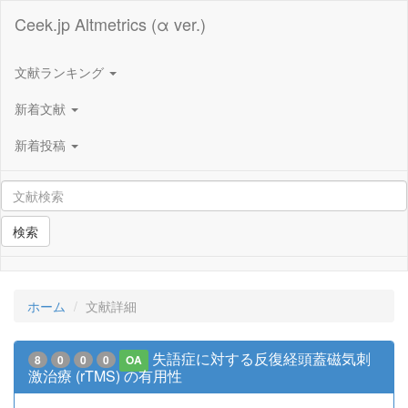
Ceek.jp Altmetrics (α ver.)
文献ランキング
新着文献
新着投稿
検索
ホーム
文献詳細
失語症に対する反復経頭蓋磁気刺
8
0
0
0
OA
激治療 (rTMS) の有用性