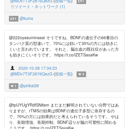
@MDv7T3F2876QezG
(
投稿一覧
)
1
リツイート・ネットワーク (1)
@kuins
1
@222oyasuminasai そうですね、BDNFの遺伝子の66番目の
タンパク質の型違いで、70%には効いて30%の方には効きに
くいと言われています。 それと、脳出血の既往症があった方
も効きにくいそうです。 https://t.co/lZETSaxaKw
2020-10-28 17:34:23
@MDv7T3F2876QezG
(
投稿一覧
)
3
@pirikal38
1
@tpUYUgYRdfSN8sm まだまだ解明されていない分野ではあ
りますが、rTMSの効果はBDNFの遺伝子多型に依存するの
で、70%の方には効果的だと考えられているそうです。 やは
り、長期増強、長期抑制、BDNF辺りが脳の可塑性に関わる
ようです。 https://t.co/lZETSaxaKw