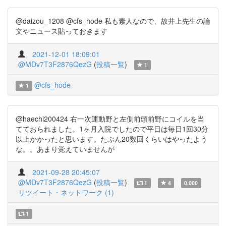
@daizou_1208 @cfs_hode 私も素人なので、故井上先生の論
文やニュース貼っておきます
2021-12-01 18:09:01
@MDv7T3F2876QezG
(
投稿一覧
)
1
@cfs_hode
1
@haechi200424 右一次運動野と左側前頭前野にコイルを当
てておられました。1ヶ月入院でしたので平日は毎日1回30分
以上かかったと思います。たぶん20数回くらいはやったよう
な。。あまり覚えていませんが
2021-09-28 20:45:07
@MDv7T3F2876QezG
(
投稿一覧
)
1
4
0.000
リツイート・ネットワーク (1)
1