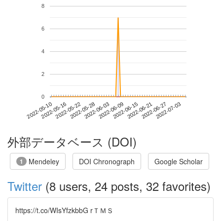
8
6
4
2
0
2022-06-27
2022-05-10
2022-05-28
2022-06-15
2022-07-03
2022-05-16
2022-06-03
2022-06-21
2022-05-22
2022-06-09
外部データベース (DOI)
Mendeley
DOI Chronograph
Google Scholar
1
Twitter
(8 users, 24 posts, 32 favorites)
https://t.co/WIsYfzkbbG rＴＭＳ