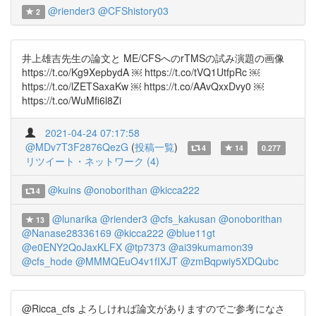
@riender3
@CFShistory03
2
井上雄吉先生の論文と ME/CFSへのrTMSの試み演題の画像
https://t.co/Kg9XepbydA ￼ https://t.co/tVQ1UtfpRc ￼
https://t.co/lZETSaxaKw ￼ https://t.co/AAvQxxDvy0 ￼
https://t.co/WuMfi6l8Zi
2021-04-24 07:17:58
@MDv7T3F2876QezG
(
投稿一覧
)
4
14
0.277
リツイート・ネットワーク (4)
@kuins
@onoborithan
@kicca222
4
@lunarika
@riender3
@cfs_kakusan
@onoborithan
13
@Nanase28336169
@kicca222
@blue11gt
@e0ENY2QoJaxKLFX
@tp7373
@ai39kumamon39
@cfs_hode
@MMMQEuO4v1fIXJT
@zmBqpwiy5XDQubc
@Ricca_cfs よろしければ論文がありますのでご参考になさ