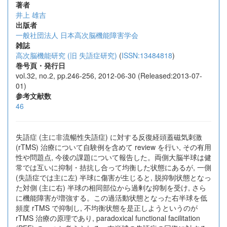
著者
井上 雄吉
出版者
一般社団法人 日本高次脳機能障害学会
雑誌
高次脳機能研究 (旧 失語症研究)
(
ISSN:13484818
)
巻号頁・発行日
vol.32, no.2, pp.246-256, 2012-06-30 (Released:2013-07-
01)
参考文献数
46
失語症 (主に非流暢性失語症) に対する反復経頭蓋磁気刺激
(rTMS) 治療について自験例を含めて review を行い, その有用
性や問題点, 今後の課題について報告した。両側大脳半球は健
常では互いに抑制・拮抗し合って均衡した状態にあるが, 一側
(失語症では主に左) 半球に傷害が生じると, 脱抑制状態となっ
た対側 (主に右) 半球の相同部位から過剰な抑制を受け, さら
に機能障害が増強する。この過活動状態となった右半球を低
頻度 rTMS で抑制し, 不均衡状態を是正しようというのが
rTMS 治療の原理であり, paradoxical functional facilitation