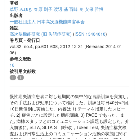
著者
草野 みゆき
春原 則子
渡辺 基
百崎 良
安保 雅博
出版者
一般社団法人 日本高次脳機能障害学会
雑誌
高次脳機能研究 (旧 失語症研究)
(
ISSN:13484818
)
巻号頁・発行日
vol.32, no.4, pp.601-608, 2012-12-31 (Released:2014-01-
06)
参考文献数
18
被引用文献数
1
1
慢性期失語症患者に対し短期間の集中的な言語訓練を実施し,
その手法および効果について検討した。訓練は毎日40分×2回,
10日間個別に実施した。内容は 1) テーマを指定したスピー
チ, 2) 症例ごとに設定した機能訓練, 3) PACE であった。ま
た, 病棟スタッフとのコミュニケーション課題も設定した。介
入前後に, SLTA, SLTA-ST (呼称) , Token Test, 失語症構文検
査および日常生活上のコミュニケーション活動の状態に関す