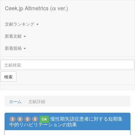
Ceek.jp Altmetrics (α ver.)
文献ランキング
新着文献
新着投稿
検索
ホーム
文献詳細
慢性期失語症患者に対する短期集
3
0
0
0
OA
中的リハビリテーションの効果