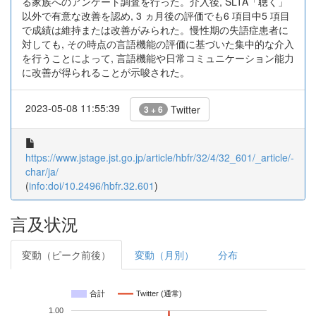
る家族へのアンケート調査を行った。介入後, SLTA「聴く」
以外で有意な改善を認め, 3 ヵ月後の評価でも6 項目中5 項目
で成績は維持または改善がみられた。慢性期の失語症患者に
対しても, その時点の言語機能の評価に基づいた集中的な介入
を行うことによって, 言語機能や日常コミュニケーション能力
に改善が得られることが示唆された。
2023-05-08 11:55:39
Twitter
3 + 6
https://www.jstage.jst.go.jp/article/hbfr/32/4/32_601/_article/-
char/ja/
(
info:doi/10.2496/hbfr.32.601
)
言及状況
変動（ピーク前後）
変動（月別）
分布
合計
Twitter (通常)
1.00